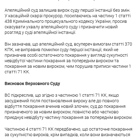
Апеляційний суд залишив вирок суду першої інстанції без змін.
У касаційній скарзі прокурор, посилаючись на частину 1 статті
438 Кримінального процесуального кодексу України, просив
скасувати ухвалу апеляційного суду і призначити новий
розгляд у суді апеляційної інстанції.
Він зазначав, що апеляційний суд, всупереч вимогам статті 370
КПК, не виправив помилки суду першої інстанції, який не
призначив особі остаточного покарання у вигляді сукупності
невідбутої частини покарання за попереднім вироком та
покарання за новим вироком, чим порушив приписи частини 1
статті 71 КК.
Висновок Верховного Суду
ВС підкреслив, що згідно з частиною 1 статті 71 КК, якщо
засуджений після постановлення вироку але до повного
відбуття покарання вчинив новий злочин, суд до покарання
призначеного за новим вироком, повністю або частково
приєднує невідбуту частину покарання за попереднім вироком.
Частиною 4 статті 71 КК передбачено, що остаточне покарання
за сукупністю вироків, крім випадків, коли вони визначаються