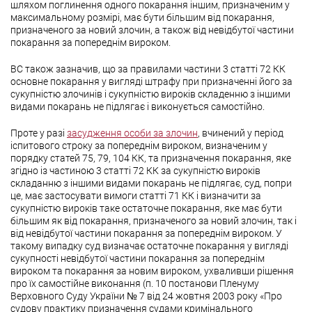
шляхом поглинення одного покарання іншим, призначеним у
максимальному розмірі, має бути більшим від покарання,
призначеного за новий злочин, а також від невідбутої частини
покарання за попереднім вироком.
ВС також зазначив, що за правилами частини 3 статті 72 КК
основне покарання у вигляді штрафу при призначенні його за
сукупністю злочинів і сукупністю вироків складенню з іншими
видами покарань не підлягає і виконується самостійно.
Проте у разі
засудження особи за злочин
, вчинений у період
іспитового строку за попереднім вироком, визначеним у
порядку статей 75, 79, 104 КК, та призначення покарання, яке
згідно із частиною 3 статті 72 КК за сукупністю вироків
складанню з іншими видами покарань не підлягає, суд, попри
це, має застосувати вимоги статті 71 КК і визначити за
сукупністю вироків таке остаточне покарання, яке має бути
більшим як від покарання, призначеного за новий злочин, так і
від невідбутої частини покарання за попереднім вироком. У
такому випадку суд визначає остаточне покарання у вигляді
сукупності невідбутої частини покарання за попереднім
вироком та покарання за новим вироком, ухваливши рішення
про їх самостійне виконання (п. 10 постанови Пленуму
Верховного Суду України № 7 від 24 жовтня 2003 року «Про
судову практику призначення судами кримінального