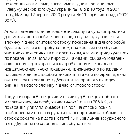
покарання» зі змінами, внесеними згідно з постановами
Пленуму Верховного Суду України № 18 від 10 грудня 2004
року, № 8 від 12 червня 2009 року та № 11 від 6 листопада 2009
року).
Аналіз наведених вище положень закону та судової практики
дає можливість зробити висновок, що у випадку вчинення
злочину під час іспитового строку, покарання, від якого особа
була звільнена з випробуванням, вважається невідбутою
частиною покарання та стає реальним, яке має приєднуватися
до покарання за новим вироком. Таким чином, законодавець
звільнення від покарання з випробуванням не вважає
невідємною частиною покарання, призначеного попереднім
вироком, а лише способом виконання такого покарання, який
змінюється на реальне відбування покарання у випадку
вчинення нового злочину під час іспитового строку
Так, у цій справі Вінницький міський суд Вінницької області
вироком засудив особу за частиною 1 статті 286 КК до
покарання у вигляді обмеження волі на строк 3 роки з
позбавленням права керувати транспортними засобами на
строк 2 роки та на підставі статті 75 КК звільнив засудженого
від відбування покарання з випробуванням.