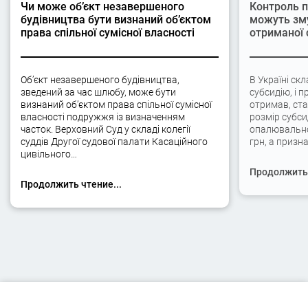
Чи може об’єкт незавершеного
Контроль п
будівництва бути визнаний об’єктом
можуть зму
права спільної сумісної власності
отриманої 
Об’єкт незавершеного будівництва,
В Україні ск
зведений за час шлюбу, може бути
субсидію, і п
визнаний об’єктом права спільної сумісної
отримав, ста
власності подружжя із визначенням
розмір субси
часток. Верховний Суд у складі колегії
опалювально
суддів Другої судової палати Касаційного
грн, а призна
цивільного…
Продолжить 
Продолжить чтение...