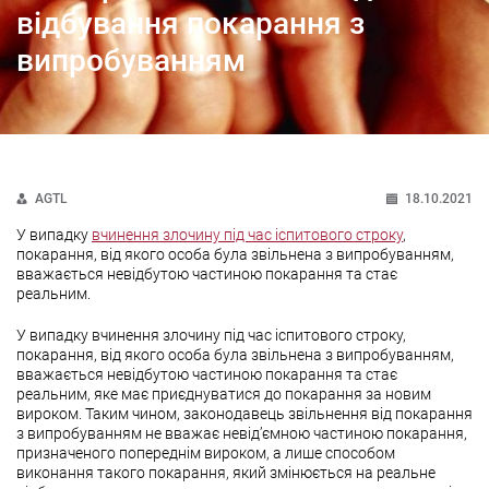
відбування покарання з
випробуванням
AGTL
18.10.2021
У випадку
вчинення злочину під час іспитового строку
,
покарання, від якого особа була звільнена з випробуванням,
вважається невідбутою частиною покарання та стає
реальним.
У випадку вчинення злочину під час іспитового строку,
покарання, від якого особа була звільнена з випробуванням,
вважається невідбутою частиною покарання та стає
реальним, яке має приєднуватися до покарання за новим
вироком. Таким чином, законодавець звільнення від покарання
з випробуванням не вважає невід’ємною частиною покарання,
призначеного попереднім вироком, а лише способом
виконання такого покарання, який змінюється на реальне