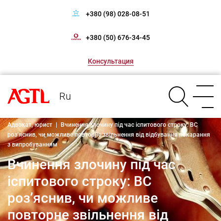
+380 (98) 028-08-51
+380 (50) 676-34-45
Консультация
Ru
Адвокат, юрист
|
Вчинення злочину під час іспитового строку: ВС
роз’яснив, чи можливе повторне звільнення від відбування покарання
з випробуванням
Вчинення злочину під час
іспитового строку: ВС
роз’яснив, чи можливе
повторне звільнення від