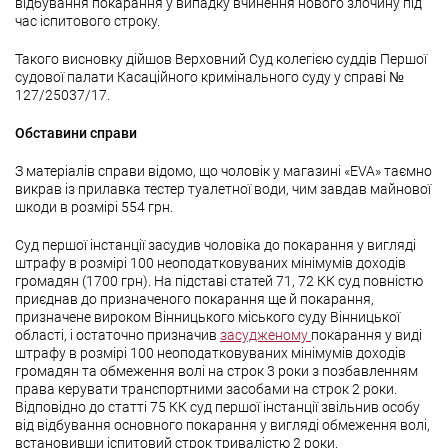
відбування покарання у випадку вчинення нового злочину під
час іспитового строку.
Такого висновку дійшов Верховний Суд колегією суддів Першої
судової палати Касаційного кримінального суду у справі №
127/25037/17.
Обставини справи
З матеріалів справи відомо, що чоловік у магазині «EVA» таємно
викрав із прилавка тестер туалетної води, чим завдав майнової
шкоди в розмірі 554 грн.
Суд першої інстанції засудив чоловіка до покарання у вигляді
штрафу в розмірі 100 неоподатковуваних мінімумів доходів
громадян (1700 грн). На підставі статей 71, 72 КК суд повністю
приєднав до призначеного покарання ще й покарання,
призначене вироком Вінницького міського суду Вінницької
області, і остаточно призначив
засудженому
покарання у виді
штрафу в розмірі 100 неоподатковуваних мінімумів доходів
громадян та обмеження волі на строк 3 роки з позбавленням
права керувати транспортними засобами на строк 2 роки.
Відповідно до статті 75 КК суд першої інстанції звільнив особу
від відбування основного покарання у вигляді обмеження волі,
встановивши іспитовий строк тривалістю 2 роки.