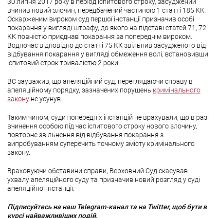
30 липня 2017 року в період іспитового строку, засуджений
вчинив новий злочин, передбачений частиною 1 статті 185 КК.
Оскарженим вироком суд першої інстанції призначив особі
покарання у вигляді штрафу, до якого на підставі статей 71, 72
КК повністю приєднав покарання за попереднім вироком.
Водночас відповідно до статті 75 КК звільнив засудженого від
відбування покарання у вигляді обмеження волі, встановивши
іспитовий строк тривалістю 2 роки.
ВС зауважив, що апеляційний суд, переглядаючи справу в
апеляційному порядку, зазначених порушень
кримінального
закону
не усунув.
Таким чином, суди попередніх інстанцій не врахували, що в разі
вчинення особою під час іспитового строку нового злочину,
повторне звільнення від відбування покарання з
випробуванням суперечить точному змісту кримінального
закону.
Враховуючи обставини справи, Верховний Суд скасував
ухвалу апеляційного суду та призначив новий розгляд у суді
апеляційної інстанції.
Підписуйтесь на наш Telegram-канал та на Twitter, щоб бути в
курсі найважливіших подій.