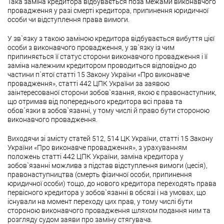
Така заміна кредитора відбувається поза межами виконавчого
провадження у разі смерті кредитора, припинення юридичної
особи чи відступлення права вимоги.
У зв`язку з такою заміною кредитора відбувається вибуття цієї
особи з виконавчого провадження, у зв`язку із чим
припиняється її статус сторони виконавчого провадження і її
заміна належним кредитором проводиться відповідно до
частини п`ятої статті 15 Закону України «Про виконавче
провадження», статті 442 ЦПК України за заявою
заінтересованої сторони зобов`язання, якою є правонаступник,
що отримав від попереднього кредитора всі права та
обов`язки в зобов`язанні, у тому числі й право бути стороною
виконавчого провадження.
Виходячи зі змісту статей 512, 514 ЦК України, статті 15 Закону
України «Про виконавче провадження», з урахуванням
положень статті 442 ЦПК України, заміна кредитора у
зобов`язанні можлива з підстав відступлення вимоги (цесія),
правонаступництва (смерть фізичної особи, припинення
юридичної особи) тощо, до нового кредитора переходять права
первісного кредитора у зобов`язанні в обсязі і на умовах, що
існували на момент переходу цих прав, у тому числі бути
стороною виконавчого провадження шляхом подання ним та
розгляду судом заяви про заміну стягувача.