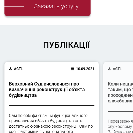
Заказать услугу
ПУБЛІКАЦІЇ
AGTL
10.09.2021
AGTL
Верховний Суд висловився про
Коли неща
визначення реконструкції об’єкта
таким, що 
будівництва
проходжен
службових 
Сам по собі факт зміни функціонального
призначення об’єкта будівництва не є
Перевезення
достатньою ознакою реконструкції. Сам по
службовому а
собі факт зміни функціонального
Здійснюючи 