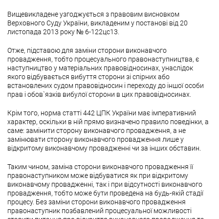
Вищевикладене узгоджується з правовим висновком
Верховного Суду України, викладеним у постанові від 20
листопада 2013 року № 6-122цс13.
Отже, підставою для заміни сторони виконавчого
провадження, тобто процесуального правонаступництва, є
наступництво у матеріальних правовідносинах, унаслідок
якого відбувається вибуття сторони зі спірних або
встановлених судом правовідносин і переходу до іншої особи
прав і обов`язків вибулої сторони в цих правовідносинах.
Крім того, норма статті 442 ЦПК України має імперативний
характер, оскільки в ній прямо визначено правило поведінки, а
саме: замінити сторону виконавчого провадження, а не
замінювати сторону виконавчого провадження лише у
відкритому виконавчому провадженні чи за інших обставин.
Таким чином, заміна сторони виконавчого провадження її
правонаступником може відбуватися як при відкритому
виконавчому провадженні, так і при відсутності виконавчого
провадження, тобто може бути проведена на будь-якій стадії
процесу. Без заміни сторони виконавчого провадження
правонаступник позбавлений процесуальної можливості