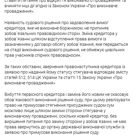
ставити питання про відкриття виконавчого провадження та
вчиняти інші дії згідно із Законом України «Про виконавче
провадження».
Наявність судового рішення про задоволення вимог
кредитора, яке не виконане боржником, не припиняє
зобов`язальних правовідносин сторін. Зміна кредитора у
зобов`язанні шляхом відступлення права вимоги із
зазначенням у договорі обсягу зобов`язання, яке передається
на стадії виконання судового рішення, не обмежує цивільних
прав учасників спірних правовідносин.
За таких обставин, звернення правонаступника кредитора із
заявою про надання йому статусу стягувача відповідає змісту
статей 512, 514 ЦК України та статті 15 Закону України «Про
виконавче провадження».
Вибуття первісного кредитора і заміна його новим не скасовує
обов`язковості виконання рішення суду, при цьому реалізувати
право на примусове стягнення присуджених судом сум
можливо лише шляхом заміни сторони стягувача у
виконавчому провадженні, оскільки новий кредитор, без
вирішення питання про заміну сторони у зобов`язанні, не має
права звернутись до органу державної виконавчої служби із
заявою про примусове виконання рішення суду.