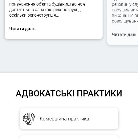
призначення об’єкта будівництва не є
речовин у сл
достатньою ознакою реконструкції,
порушив вимо
оскільки реконструкція…
виконання вк
розслідуван
Читати далі...
Читати далі.
АДВОКАТСЬКІ ПРАКТИКИ
Комерційна практика