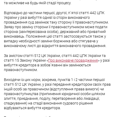
та можливе на будь-якій стадії процесу.
Відповідно до частини першої, другої, п`ятої статті 442 ЦПК
України у разі вибуття однієї із сторін виконавчого
провадження суд замінює таку сторону її правонаступником.
Заяву про заміну сторони її правонаступником може подати
сторона (заінтересована особа), державний або приватний
виконавець. Положення цієї статті застосовуються також у
випадку необхідності заміни боржника або стягувача у
виконавчому листі до відкриття виконавчого провадження.
За змістом статті 512 ЦК України, статті 442 ЦПК України та
статті 15 Закону України «
Про виконавче провадження
» у разі
вибуття кредитора в зобов`язанні він замінюється
правонаступником.
Виходячи із цих норм, зокрема, пунктів 1 і 2 частини першої
статті 512 ЦК України, у разі передання кредитором своїх прав
іншій особі за правочином (відступлення права вимоги) чи
правонаступництва (припинення юридичної особи шляхом
злиття, приєднання, поділу, перетворення або ліквідації,
спадкування) на стадії виконання судового рішення
відбувається вибуття кредитора.