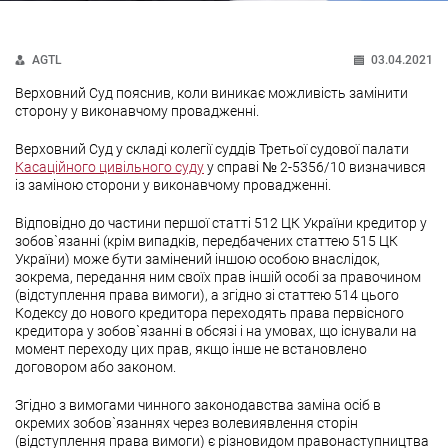
AGTL
03.04.2021
Верховний Суд пояснив, коли виникає можливість замінити
сторону у виконавчому провадженні.
Верховний Суд у складі колегії суддів Третьої судової палати
Касаційного цивільного суду
у справі № 2-5356/10 визначився
із заміною сторони у виконавчому провадженні.
Відповідно до частини першої статті 512 ЦК України кредитор у
зобов`язанні (крім випадків, передбачених статтею 515 ЦК
України) може бути замінений іншою особою внаслідок,
зокрема, передання ним своїх прав іншій особі за правочином
(відступлення права вимоги), а згідно зі статтею 514 цього
Кодексу до нового кредитора переходять права первісного
кредитора у зобов`язанні в обсязі і на умовах, що існували на
момент переходу цих прав, якщо інше не встановлено
договором або законом.
Згідно з вимогами чинного законодавства заміна осіб в
окремих зобов`язаннях через волевиявлення сторін
(відступлення права вимоги) є різновидом правонаступництва