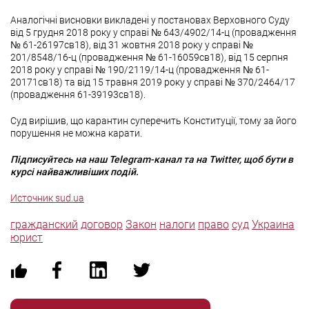
Аналогічні висновки викладені у постановах Верховного Суду
від 5 грудня 2018 року у справі № 643/4902/14-ц (провадження
№ 61-26197св18), від 31 жовтня 2018 року у справі №
201/8548/16-ц (провадження № 61-16059св18), від 15 серпня
2018 року у справі № 190/2119/14-ц (провадження № 61-
20171св18) та від 15 травня 2019 року у справі № 370/2464/17
(провадження 61-39193св18).
Суд вирішив, що карантин суперечить Конституції, тому за його
порушення не можна карати.
Підписуйтесь на наш Telegram-канал та на Twitter, щоб бути в
курсі найважливіших подій.
Источник sud.ua
гражданский
договор
Закон
налоги
право
суд
Украина
юрист