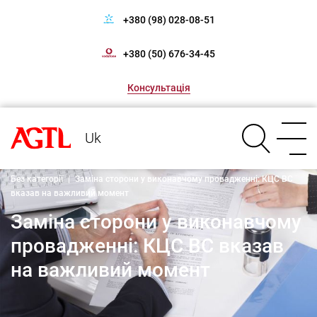
+380 (98) 028-08-51
+380 (50) 676-34-45
Консультація
Uk
Без категорії
|
Заміна сторони у виконавчому провадженні: КЦС ВС
вказав на важливий момент
Заміна сторони у виконавчому
провадженні: КЦС ВС вказав
на важливий момент