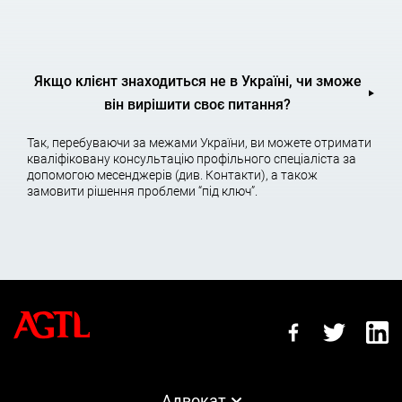
пригоди
Часто дорожньо-транспортні пригоди (ДТП), тобто подія, яка
Якщо клієнт знаходиться не в Україні, чи зможе
сталася в ході руху по дорозі транспортного засобу та за його
він вирішити своє питання?
участю, в якій загинули або травмувалися люди, пошкодили
транспортні засоби, конструкції, вантаж або завдали інших
матеріальних збитків, відбуваються через недотримання
Так, перебуваючи за межами України, ви можете отримати
правил іншими учасниками руху. Велика кількість ДТП
кваліфіковану консультацію профільного спеціаліста за
відбувається через погані дороги, відсутність освітленої
допомогою месенджерів (див. Контакти), а також
розмітки, встановлені знаки у невідповідності вимогам ГОСТ
замовити рішення проблеми “під ключ”.
тощо Відповідальність у разі ДТП виникає, коли дії водія, вини
якого сталася ДТП, є склад адміністративного
правопорушення, або кримінальне правопорушення. У таких
випадках допомога адвоката, що спеціалізується на нещасних
випадках, просто необхідна.
Адвокатні послуги за ДТП у
Харкові, Київі, Одесі
Адвокат