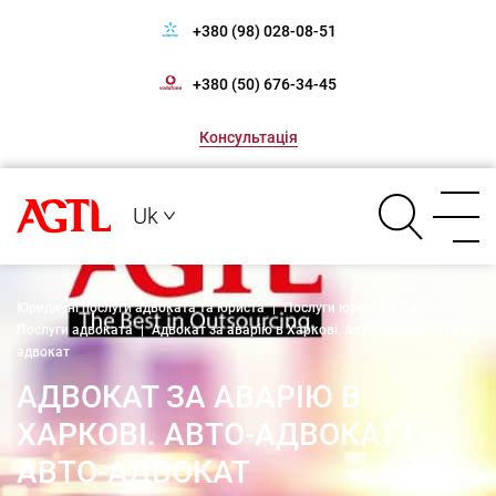
+380 (98) 028-08-51
+380 (50) 676-34-45
Консультація
Uk
Юридичні послуги адвоката та юриста
|
Послуги юриста в Харкові.
Послуги адвоката
|
Адвокат за аварію в Харкові. Авто-адвокат і авто-
адвокат
АДВОКАТ ЗА АВАРІЮ В
ХАРКОВІ. АВТО-АДВОКАТ І
АВТО-АДВОКАТ