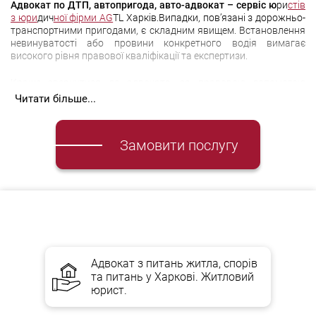
Адвокат по ДТП, автопригода, авто-адвокат – сервіс ю
ри
стів
з юри
дич
ної фірми AG
TL Харків.Випадки, пов’язані з дорожньо-
транспортними пригодами, є складним явищем. Встановлення
невинуватості або провини конкретного водія вимагає
високого рівня правової кваліфікації та експертизи.
Краще звернутися до адвоката, за правовою допомогою
відразу після інциденту, так як участь адвоката дозволить
Читати більше...
відразу побудувати грамотну лінію захисту.
Дорожньо-транспортна пригода (Д
ТП
)
– це подія, яка
Замовити послугу
сталася під час руху по дорозі транспортного засобу та за її
участю, в якій загинули люди або постраждали або
пошкоджені транспортні засоби, конструкції, вантаж, або
завдали інших матеріальних збитків.
Часто громадяни стають жертвами різних афер, які
пропонують за значну винагороду вирішити проблему.
Адвокат з питань житла, спорів
та питань у Харкові. Житловий
Що робити, якщо ви все ще
юрист.
причетні до ДТП?