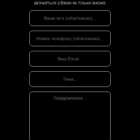
зв'яжеться з Вами як тільки зможе.
Повернення транспортного засобу з місця арешту;
Зняття арешту у виконавчій службі з транспортного
засобу;
Інші питання захисту прав клієнта
КРИМІНАЛЬНА ВІДПОВІДАЛЬНІСТЬ ЗА
ДТП
Кримінальна відповідальність за ДТП – від штрафу до
позбавлення волі до 8 років і водійських прав до 3 років
Це складна ситуація і покарання у кримінальній справі є
найскладнішим, оскільки передбачає позбавлення волі. Будь-
яка шкода здоров’ю в ДТП тягне за собою порушення
кримінальної справи. Саме адв
окат за аварію з
може вирішити
практично будь-яке питання в таких випадках. Кримінальні
справи в аваріях досить знайомі автомобільним аваріям, тому
що наші юристи мають великий досвід роботи в таких
випадках. З огляду на наслідки цієї відповідальності, вам
відразу необхідно звернутися за допомогою до адвоката за
нещасним випадком нашої компанії, який в свою чергу буде: