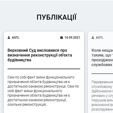
ПУБЛІКАЦІЇ
AGTL
10.09.2021
AGTL
Верховний Суд висловився про
Коли неща
визначення реконструкції об’єкта
таким, що 
будівництва
проходжен
службових 
Сам по собі факт зміни функціонального
призначення об’єкта будівництва не є
Перевезення
достатньою ознакою реконструкції. Сам по
службовому а
собі факт зміни функціонального
Здійснюючи 
призначення об’єкта будівництва не є
речовин у сл
достатньою ознакою реконструкції,
порушив вимо
оскільки реконструкція…
виконання вк
розслідуван