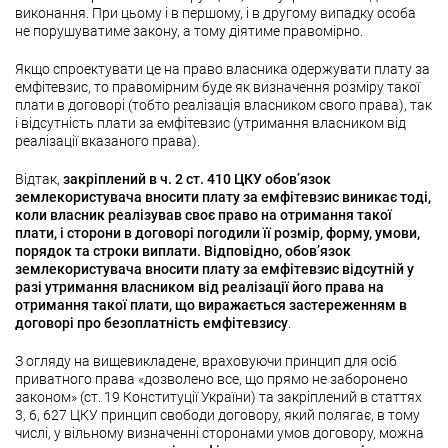
виконання. При цьому і в першому, і в другому випадку особа
не порушуватиме закону, а тому діятиме правомірно.
Якщо спроектувати це на право власника одержувати плату за
емфітевзис, то правомірним буде як визначення розміру такої
плати в договорі (тобто реалізація власником свого права), так
і відсутність плати за емфітевзис (утримання власником від
реалізації вказаного права).
Відтак,
закріплений в ч. 2 ст. 410 ЦКУ обов’язок
землекористувача вносити плату за емфітевзис виникає тоді,
коли власник реалізував своє право на отримання такої
плати, і сторони в договорі погодили її розмір, форму, умови,
порядок та строки виплати. Відповідно, обов’язок
землекористувача вносити плату за емфітевзис відсутній у
разі утримання власником від реалізації його права на
отримання такої плати, що виражається застереженням в
договорі про безоплатність емфітевзису
.
З огляду на вищевикладене, враховуючи принцип для осіб
приватного права «дозволено все, що прямо не заборонено
законом» (ст. 19 Конституції України) та закріплений в статтях
3, 6, 627 ЦКУ принцип свободи договору, який полягає, в тому
числі, у вільному визначенні сторонами умов договору, можна