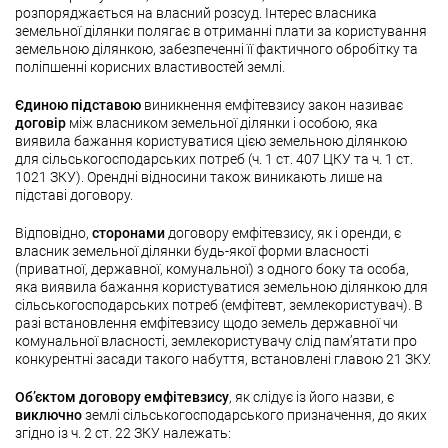
розпоряджається на власний розсуд. Інтерес власника
земельної ділянки полягає в отриманні плати за користування
земельною ділянкою, забезпеченні її фактичного обробітку та
поліпшенні корисних властивостей землі.
Єдиною підставою
виникнення емфітевзису закон називає
договір
між власником земельної ділянки і особою, яка
виявила бажання користуватися цією земельною ділянкою
для сільськогосподарських потреб (ч. 1 ст. 407 ЦКУ та ч. 1 ст.
1021 ЗКУ). Орендні відносини також виникають лише на
підставі договору.
Відповідно,
сторонами
договору емфітевзису, як і оренди, є
власник земельної ділянки будь-якої форми власності
(приватної, державної, комунальної) з одного боку та особа,
яка виявила бажання користуватися земельною ділянкою для
сільськогосподарських потреб (емфітевт, землекористувач). В
разі встановлення емфітевзису щодо земель державної чи
комунальної власності, землекористувачу слід пам’ятати про
конкурентні засади такого набуття, встановлені главою 21 ЗКУ.
Об’єктом договору емфітевзису
, як слідує із його назви, є
виключно
землі сільськогосподарського призначення, до яких
згідно із ч. 2 ст. 22 ЗКУ належать: