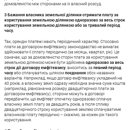
домовленістю між сторонами на їх власний розсуд.
3 Бажання власника земельної ділянки отримати плату за
користування земельною ділянкою одноразово за весь строк
користування земельною ділянкою або за тривалий період
часу.
Так, орендні платежі мають періодичний характер. Стосовно
плати за договором емфітевзису законодавство не вимагає
здійснювати її сплату періодично (за місяць, квартал, рік). Це
означає, що за домовленістю сторін плата за користування
земельною ділянкою може бути здійснена
одноразово за весь
строк дії договору емфітевзису
, вноситись за
певний період
часу
або сплачуватись шляхом
поєднання
обох названих
варіантів. Наприклад, якщо договір емфітевзису укладений на
40 років, а власнику землі одразу необхідна значна сума коштів
(наприклад, рівнозначна розміру двадцятирічної плати за
договором емфітевзису), сторони можуть в договорі
передбачити, що емфітевт спочатку одноразово сплачує
власнику землі плату за двадцять років, а після спливу
двадцятирічного строку користування землею сплачуватиме
власникові плату періодично – скажімо, за кожен рік такого
користування.