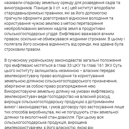
називали спадкову земельну оренду для розведення садів та
виноградників. Пізніше (в ІІ ст. н.е.) цей інститут вподобали
стародавньоримські правники, які за його допомогою
прагнули оформити довготривалі відносини володіння та
користування чужою землею з метою перетворення
необроблюваних великих наділів землі в продуктивні
сільськогосподарські угіддя. Емфітевзис вважався вічним
правом, оскільки не обмежувався жодними строками. В цьому і
полягала його основна відмінність від оренди, яка здавна була
строковим правом.
В сучасному українському законодавстві загальні положення
про емфітевзис містяться в главі 33 ЦКУ та главі 161 ЗКУ. Суть
цього інституту залишилась незмінною – власник передає
землекористувачу право володіння та користування
земельною ділянкою сільськогосподарського призначення,
зберігаючи за собою право розпорядження нею.
Використовуючи земельну ділянку на умовах емфітевзису,
землекористувач веде господарство на власний розсуд,
вирощує сільськогосподарську продукцію з дотриманням
вимог і законодавства, і умов договору про застосування лише
тих способів виробництва, які не погіршують стан земельної
ділянки та екологічний стан довкілля. При цьому вся
сільськогосподарська продукція, вирощена
землекористувачем, є його власністю, якою він