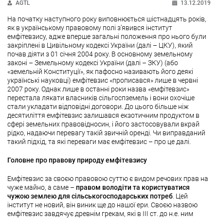
AGTL
13.12.2019
На початку наступного року виповнюється шістнадцять років,
як в українському правовому полі з’явився інститут
емфітевзису, адже вперше загальні положення про нього були
закріплені в Цивільному кодексі України (далі – ЦКУ), який
почав діяти з 01 січня 2004 року. В основному земельному
законі – Земельному кодексі України (далі – ЗКУ) (або
«земельній Конституції», як пафосно називають його деякі
українські науковці) емфітевзис «прописався» лише в червні
2007 року. Однак лише в останні роки назва «емфітевзис»
перестала лякати власників сільгоспземель і вони охочіше
стали укладати відповідні договори. До цього більше ніж
десятиліття емфітевзис залишався екзотичним продуктом в
сфері земельних правовідносин, і його застосовували вкрай
рідко, надаючи перевагу такій звичній оренді. Чи виправданий
такий підхід, та які переваги має емфітевзис – про це далі.
Головне про правову природу емфітевзису
Емфітевзис за своєю правовою суттю є видом речових прав на
чуже майно, а саме –
правом володіти та користуватися
чужою землею для сільськогосподарських потреб
. Цей
інститут не новий, він виник ще до нашої ери. Своєю назвою
емфітевзис завдячує древнім грекам, які в ІІІ ст. до н.е. ним