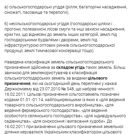
а) сільськогосподарські угіддя (рілля, багаторічні насадження,
сіножаті, пасовища та перелоги);
б) несільськогосподарські угіддя (господарські шляхи і
прогони, полезахисні лісові смуги та інші захисні насадження,
крім тих, що віднесені до земель інших категорій, землі під
господарськими будівлями і дворами, землі під
інфраструктурою оптових ринків сільськогосподарської
продукції, землі тимчасової консервації тощо).
Наведена класифікація земель сільськогосподарського
призначення здійснена за
складом угідь
таких земель. Більш
звичною для землекористувачів є класифікація
сільськогосподарських земель за видами
цільового
призначення
, які на сьогоднішній день перелічені у наказі
Держкомзему від 23.07.2010 № 548, що набрав чинності
16.02.2011. Цільові призначення сільгоспземель позначені
кодами 01.01.-01.14, найпоширенішими із яких є «для ведення
товарного сільськогосподарського виробництва», «для
ведення фермерського господарства», «для ведення
особистого селянського господарства», «для індивідуального
садівництва», «для сінокосіння і випасання худоби». До
16.02.2011 при визначенні цільового призначення земельної
ділянки керувалися Українським класифікатором цільового