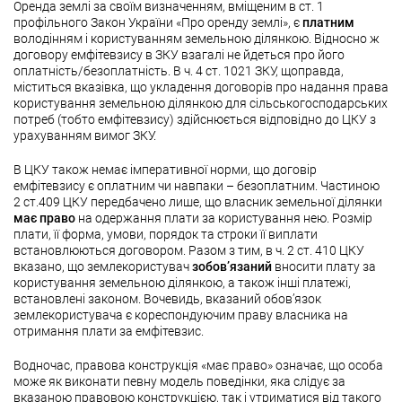
Оренда землі за своїм визначенням, вміщеним в ст. 1
профільного Закон України «Про оренду землі», є
платним
володінням і користуванням земельною ділянкою. Відносно ж
договору емфітевзису в ЗКУ взагалі не йдеться про його
оплатність/безоплатність. В ч. 4 ст. 1021 ЗКУ, щоправда,
міститься вказівка, що укладення договорів про надання права
користування земельною ділянкою для сільськогосподарських
потреб (тобто емфітевзису) здійснюється відповідно до ЦКУ з
урахуванням вимог ЗКУ.
В ЦКУ також немає імперативної норми, що договір
емфітевзису є оплатним чи навпаки – безоплатним. Частиною
2 ст.409 ЦКУ передбачено лише, що власник земельної ділянки
має право
на одержання плати за користування нею. Розмір
плати, її форма, умови, порядок та строки її виплати
встановлюються договором. Разом з тим, в ч. 2 ст. 410 ЦКУ
вказано, що землекористувач
зобов’язаний
вносити плату за
користування земельною ділянкою, а також інші платежі,
встановлені законом. Вочевидь, вказаний обов’язок
землекористувача є кореспондуючим праву власника на
отримання плати за емфітевзис.
Водночас, правова конструкція «має право» означає, що особа
може як виконати певну модель поведінки, яка слідує за
вказаною правовою конструкцією, так і утриматися від такого