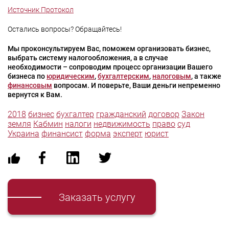
Источник Протокол
Остались вопросы? Обращайтесь!
Мы проконсультируем Вас, поможем организовать бизнес,
выбрать систему налогообложения, а в случае
необходимости – сопроводим процесс организации Вашего
бизнеса по
юридическим
,
бухгалтерским
,
налоговым
, а также
финансовым
вопросам. И поверьте, Ваши деньги непременно
вернутся к Вам.
2018
бизнес
бухгалтер
гражданский
договор
Закон
земля
Кабмин
налоги
недвижимость
право
суд
Украина
финансист
форма
эксперт
юрист
Заказать услугу