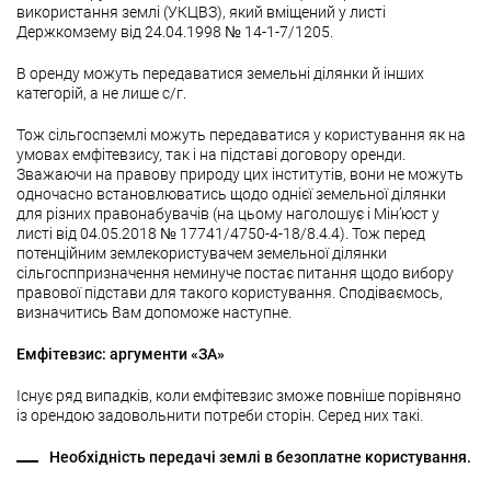
використання землі (УКЦВЗ), який вміщений у листі
Держкомзему від 24.04.1998 № 14-1-7/1205.
В оренду можуть передаватися земельні ділянки й інших
категорій, а не лише с/г.
Тож сільгоспземлі можуть передаватися у користування як на
умовах емфітевзису, так і на підставі договору оренди.
Зважаючи на правову природу цих інститутів, вони не можуть
одночасно встановлюватись щодо однієї земельної ділянки
для різних правонабувачів (на цьому наголошує і Мін’юст у
листі від 04.05.2018 № 17741/4750-4-18/8.4.4). Тож перед
потенційним землекористувачем земельної ділянки
сільгосппризначення неминуче постає питання щодо вибору
правової підстави для такого користування. Сподіваємось,
визначитись Вам допоможе наступне.
Емфітевзис: аргументи «ЗА»
Існує ряд випадків, коли емфітевзис зможе повніше порівняно
із орендою задовольнити потреби сторін. Серед них такі.
Необхідність передачі землі в безоплатне користування.