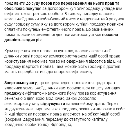
пред’явити до суду
позов про переведення на нього прав та
обов’язків покупця
за договором купівлі-продажу, укладеним
емфітевтом із третьою особою. В такому випадку власник
земельної ділянки зобов’язаний внести на депозитний рахунок
суду грошову суму, яку за договором купівлі-продажу повинен
сплатити покупець емфітевтичного права. До зазначених
вимог власника земельної ділянки застосовується
позовна
давність в один рік
.
Крім переважного права на купівлю, власник земельної
ділянки у разі продажу землекористувачем іншій особі права
користування нею має право на одержання відсотків від ціни
продажу (вартості права). Така можливість і розмір відсотків
мають передбачатись договором емфітевзису.
Звертаємо увагу
, що вищенаведені положення щодо прав
власника земельної ділянки застосовуються лише у випадку
продажу
емфітевтом належного йому права користування
земельною ділянкою. Водночас, закон дозволяє
землекористувачу
відчужувати
належне йому право. Термін
«відчуження» є ширшим, ніж «продаж», оскільки включає в себе
й інші підстави передачі права власності на об’єкт іншій особі
(зокрема, дарування, передачу до статутного капіталу
юридичної особи тощо). Відповідно,