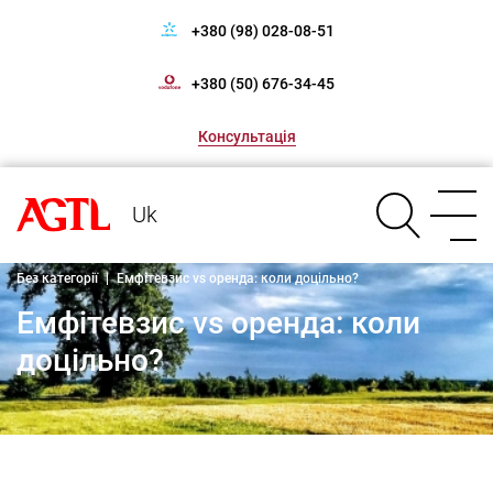
+380 (98) 028-08-51
+380 (50) 676-34-45
Консультація
Uk
Без категорії
|
Емфітевзис vs оренда: коли доцільно?
Емфітевзис vs оренда: коли
доцільно?