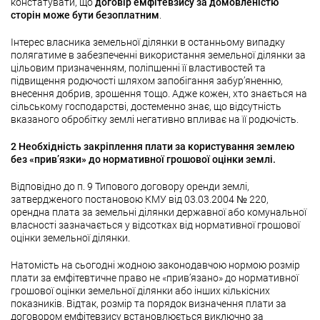
констатувати, що
договір емфітевзису за домовленістю
сторін може бути безоплатним
.
Інтерес власника земельної ділянки в останньому випадку
полягатиме в забезпеченні використання земельної ділянки за
цільовим призначенням, поліпшенні її властивостей та
підвищення родючості шляхом запобігання забур’яненню,
внесення добрив, зрошення тощо. Адже кожен, хто знається на
сільському господарстві, достеменно знає, що відсутність
вказаного обробітку землі негативно впливає на її родючість.
2 Необхідність закріплення плати за користування землею
без «прив’язки» до нормативної грошової оцінки землі.
Відповідно до п. 9 Типового договору оренди землі,
затвердженого постановою КМУ від 03.03.2004 № 220,
орендна плата за земельні ділянки державної або комунальної
власності зазначається у відсотках від нормативної грошової
оцінки земельної ділянки.
Натомість на сьогодні жодною законодавчою нормою розмір
плати за емфітевтичне право не «прив’язано» до нормативної
грошової оцінки земельної ділянки або інших кількісних
показників. Відтак, розмір та порядок визначення плати за
договором емфітевзису встановлюється виключно за