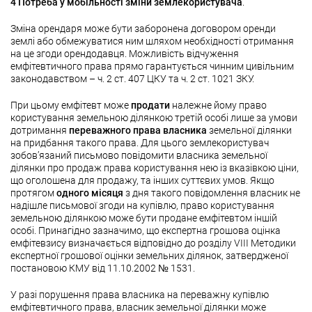
4 Потреба у мобільності зміни землекористувача
.
Зміна орендаря може бути заборонена договором оренди
землі або обмежуватися ним шляхом необхідності отримання
на це згоди орендодавця. Можливість відчуження
емфітевтичного права прямо гарантується чинним цивільним
законодавством – ч. 2 ст. 407 ЦКУ та ч. 2 ст. 1021 ЗКУ.
При цьому емфітевт може
продати
належне йому право
користування земельною ділянкою третій особі лише за умови
дотримання
переважного права власника
земельної ділянки
на придбання такого права. Для цього землекористувач
зобов’язаний письмово повідомити власника земельної
ділянки про продаж права користування нею із вказівкою ціни,
що оголошена для продажу, та інших суттєвих умов. Якщо
протягом
одного місяця
з дня такого повідомлення власник не
надішле письмової згоди на купівлю, право користування
земельною ділянкою може бути продане емфітевтом іншій
особі. Принагідно зазначимо, що експертна грошова оцінка
емфітевзису визначається відповідно до розділу VIII Методики
експертної грошової оцінки земельних ділянок, затвердженої
постановою КМУ від 11.10.2002 № 1531.
У разі порушення права власника на переважну купівлю
емфітевтичного права, власник земельної ділянки може