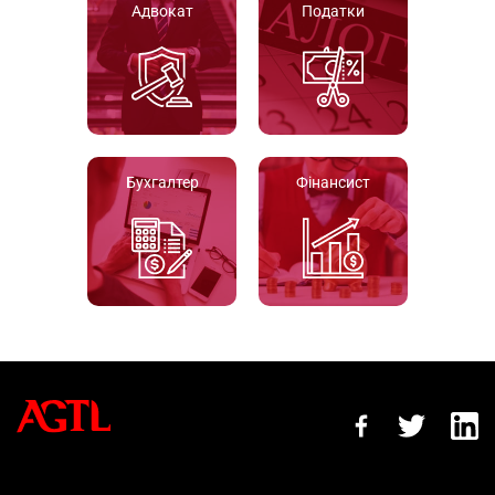
Адвокат
Податки
Бухгалтер
Фінансист