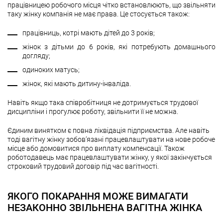
працівницею робочого місця чітко встановлюють, що звільняти
таку жінку компанія не має права. Це стосується також:
працівниць, котрі мають дітей до 3 років;
жінок з дітьми до 6 років, які потребують домашнього
догляду;
одиноких матусь;
жінок, які мають дитину-інваліда.
Навіть якщо така співробітниця не дотримується трудової
дисципліни і прогулює роботу, звільнити її не можна.
Єдиним винятком є повна ліквідація підприємства. Але навіть
тоді вагітну жінку зобов’язані працевлаштувати на нове робоче
місце або домовитися про виплату компенсації. Також
роботодавець має працевлаштувати жінку, у якої закінчується
строковий трудовий договір під час вагітності.
ЯКОГО ПОКАРАННЯ МОЖЕ ВИМАГАТИ
НЕЗАКОННО ЗВІЛЬНЕНА ВАГІТНА ЖІНКА