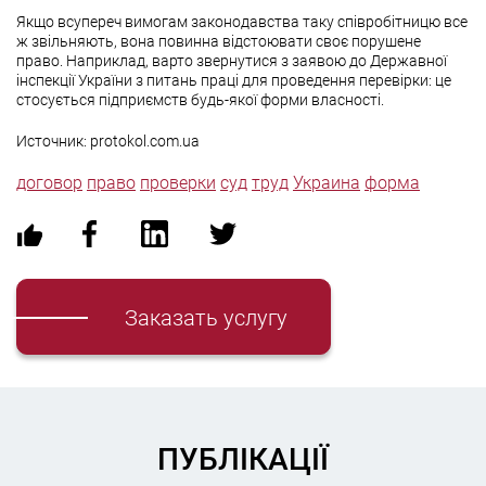
Якщо всупереч вимогам законодавства таку співробітницю все
ж звільняють, вона повинна відстоювати своє порушене
право. Наприклад, варто звернутися з заявою до Державної
інспекції України з питань праці для проведення перевірки: це
стосується підприємств будь-якої форми власності.
Источник: protokol.com.ua
договор
право
проверки
суд
труд
Украина
форма
Заказать услугу
ПУБЛІКАЦІЇ