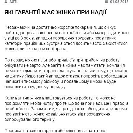
AGTL
01.08.2018
ЯКІ ГАРАНТІЇ МАЄ ЖІНКА ПРИ НАДІЇ
Незважаючи на достатньо жорстке покарання, що очікує
роботодавця за звільнення вагітної жінки або матері з дитиною
у віці до 3 років, випадки порушення трудових прав таких
категорій працівниць зустрічаються досить часто. Захиститися
можна, лише знаючи свої права.
По-перше, ніяких пільг або привілеїв при прийомі на роботу
очікувати не варто. Але вагітна жінка має пам’ятати: компанія
не може відмовити в працевлаштуванні тільки тому, що чекаєте
на дитину. Якщо такий випадок стався, попросіть роботодавця
написати письмову відмову. В подальшому її можна буде
оскаржити в судовому порядку.
Коли вагітна жінка влаштовується на роботу, то може не
повідомляти керівництву про те, що вона при надії. Це її право, а
не обов’язок. Разом з тим, якщо під час співбесіди стане відомо
про вагітність, жінка не звільняється від проходження
випробувального терміну.
Прописані в законі гарантії збереження за вагітною