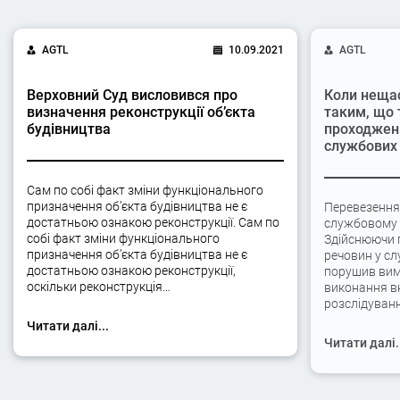
AGTL
10.09.2021
AGTL
Верховний Суд висловився про
Коли неща
визначення реконструкції об’єкта
таким, що 
будівництва
проходжен
службових 
Сам по собі факт зміни функціонального
призначення об’єкта будівництва не є
Перевезення
достатньою ознакою реконструкції. Сам по
службовому а
собі факт зміни функціонального
Здійснюючи 
призначення об’єкта будівництва не є
речовин у сл
достатньою ознакою реконструкції,
порушив вимо
оскільки реконструкція…
виконання вк
розслідуван
Читати далі...
Читати далі.