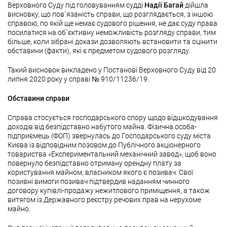
Верховного Суду під головуванням судді
Надії Багай
дійшла
висновку, що пов`язаність справи, що розглядається, з іншою
справою, по якій ще немає судового рішення, не дає суду права
посилатися на об`єктивну неможливість розгляду справи, тим
більше, коли зібрані докази дозволяють встановити та оцінити
обставини (факти), які є предметом судового розгляду.
Такий висновок викладено у Постанові Верховного Суду від 20
липня 2020 року у справі № 910/11236/19.
Обставини справи
Справа стосується господарського спору щодо відшкодування
доходів від безпідставно набутого майна. Фізична особа-
підприємець (ФОП) звернулась до Господарського суду міста
Києва із відповідним позовом до Публічного акціонерного
товариства «Експериментальний механічний завод», щоб воно
повернуло безпідставно отриману орендну плату за
користування майном, власником якого є позивач. Свої
позивні вимоги позивач підтвердив наданням чинного
договору купівлі-продажу нежитлового приміщення, а також
витягом із Державного реєстру речових прав на нерухоме
майно.