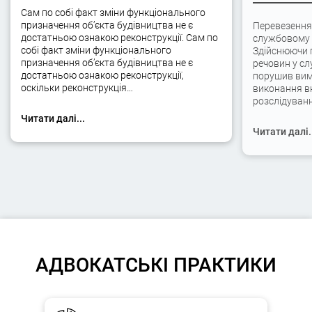
Сам по собі факт зміни функціонального
призначення об’єкта будівництва не є
Перевезення
достатньою ознакою реконструкції. Сам по
службовому а
собі факт зміни функціонального
Здійснюючи 
призначення об’єкта будівництва не є
речовин у сл
достатньою ознакою реконструкції,
порушив вимо
оскільки реконструкція…
виконання вк
розслідуван
Читати далі...
Читати далі.
АДВОКАТСЬКІ ПРАКТИКИ