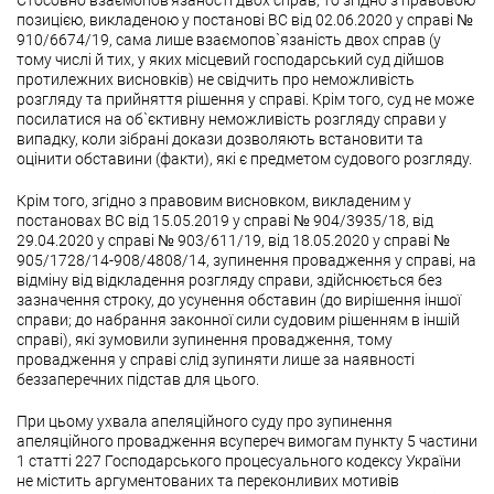
Стосовно взаємопов’язаності двох справ, то згідно з правовою
позицією, викладеною у постанові ВС від 02.06.2020 у справі №
910/6674/19, сама лише взаємопов`язаність двох справ (у
тому числі й тих, у яких місцевий господарський суд дійшов
протилежних висновків) не свідчить про неможливість
розгляду та прийняття рішення у справі. Крім того, суд не може
посилатися на об`єктивну неможливість розгляду справи у
випадку, коли зібрані докази дозволяють встановити та
оцінити обставини (факти), які є предметом судового розгляду.
Крім того, згідно з правовим висновком, викладеним у
постановах ВС від 15.05.2019 у справі № 904/3935/18, від
29.04.2020 у справі № 903/611/19, від 18.05.2020 у справі №
905/1728/14-908/4808/14, зупинення провадження у справі, на
відміну від відкладення розгляду справи, здійснюється без
зазначення строку, до усунення обставин (до вирішення іншої
справи; до набрання законної сили судовим рішенням в іншій
справі), які зумовили зупинення провадження, тому
провадження у справі слід зупиняти лише за наявності
беззаперечних підстав для цього.
При цьому ухвала апеляційного суду про зупинення
апеляційного провадження всупереч вимогам пункту 5 частини
1 статті 227 Господарського процесуального кодексу України
не містить аргументованих та переконливих мотивів