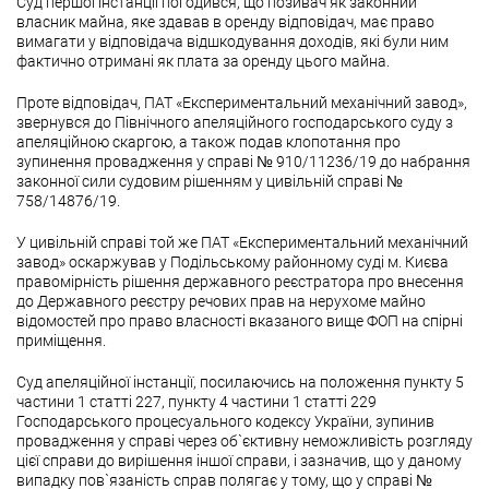
Суд першої інстанції погодився, що позивач як законний
власник майна, яке здавав в оренду відповідач, має право
вимагати у відповідача відшкодування доходів, які були ним
фактично отримані як плата за оренду цього майна.
Проте відповідач, ПАТ «Експериментальний механічний завод»,
звернувся до Північного апеляційного господарського суду з
апеляційною скаргою, а також подав клопотання про
зупинення провадження у справі № 910/11236/19 до набрання
законної сили судовим рішенням у цивільній справі №
758/14876/19.
У цивільній справі той же ПАТ «Експериментальний механічний
завод» оскаржував у Подільському районному суді м. Києва
правомірність рішення державного реєстратора про внесення
до Державного реєстру речових прав на нерухоме майно
відомостей про право власності вказаного вище ФОП на спірні
приміщення.
Суд апеляційної інстанції, посилаючись на положення пункту 5
частини 1 статті 227, пункту 4 частини 1 статті 229
Господарського процесуального кодексу України, зупинив
провадження у справі через об`єктивну неможливість розгляду
цієї справи до вирішення іншої справи, і зазначив, що у даному
випадку пов`язаність справ полягає у тому, що у справі №