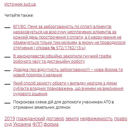
Источник sud.ua
Читайте также:
ВП/ВС: Пеня за заборгованість по сплаті аліментів
нараховується на всю суму несплачених аліментів за
кожний день прострочення її сплати, а її нарахування не
обмежується тільки тим місяцем, в якому не проводилося
стягнення ( справа № 572/1762/15-ц)
В законодавстві офіційно закріпили гнучкий графік
робочого часу та дистанційну роботу
Довідка про відсутність заборгованості – нова форма та
новий порядок її надання
Який спосіб захисту обрати у випадку незгоди з діями
суб’єкта владних повноважень, що вчинені на виконання
судового рішення
Покрокова схема дій для допомоги учасникам АТО в
отриманні земельних ділянок
2019
гражданский
договор
земля
недвижимость
право
суд
Украина
ФЛП
форма