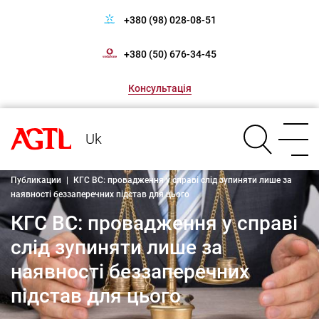
+380 (98) 028-08-51
+380 (50) 676-34-45
Консультація
Uk
Публикации
|
КГС ВС: провадження у справі слід зупиняти лише за
наявності беззаперечних підстав для цього
КГС ВС: провадження у справі
слід зупиняти лише за
наявності беззаперечних
підстав для цього