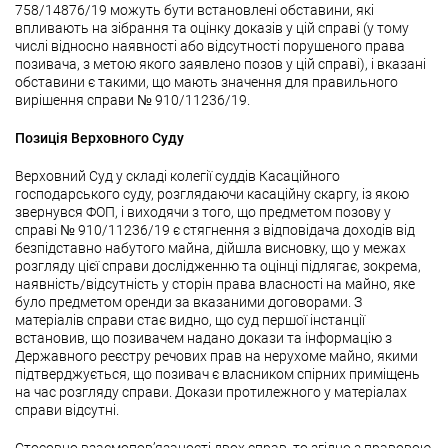
758/14876/19 можуть бути встановлені обставини, які
впливають на зібрання та оцінку доказів у цій справі (у тому
числі відносно наявності або відсутності порушеного права
позивача, з метою якого заявлено позов у цій справі), і вказані
обставини є такими, що мають значення для правильного
вирішення справи № 910/11236/19.
Позиція Верховного Суду
Верховний Суд у складі колегії суддів Касаційного
господарського суду, розглядаючи касаційну скаргу, із якою
звернувся ФОП, і виходячи з того, що предметом позову у
справі № 910/11236/19 є стягнення з відповідача доходів від
безпідставно набутого майна, дійшла висновку, що у межах
розгляду цієї справи дослідженню та оцінці підлягає, зокрема,
наявність/відсутність у сторін права власності на майно, яке
було предметом оренди за вказаними договорами. З
матеріалів справи стає видно, що суд першої інстанції
встановив, що позивачем надано докази та інформацію з
Державного реєстру речових прав на нерухоме майно, якими
підтверджується, що позивач є власником спірних приміщень
на час розгляду справи. Докази протилежного у матеріалах
справи відсутні.