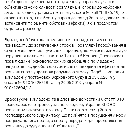
необхідності зупинення провадження у справі як у частині
об`єктивної неможливості розгляду цієї справи до набрання
законної сили судовим рішенням у справі № 758/14876/19, так і
стосовно того, що зібрані у справі докази дійсно не дозволяють
встановити та оцінити обставини (факти), які є предметом
судового розгляду.
Відтак, необґрунтоване зупинення провадження у справі
призводить до затягування строків її розгляду і перебування в
стані невизначеності учасників процесу, що може призвести до
порушення положень частини 1 статті 6 Конвенції про захист
прав людини і основоположних свобод, яка покладає на
національні суди обов`язок здійснити швидкий та ефективний
розгляд справ упродовж розумного строку. Подібні висновки
викладені у постановах Верховного Суду від 05.03.2019 у
справі № 910/5425/18 та від 20.06.2019 у справі №
910/12694/18.
Враховуючи викладене, та відповідно до частини 6 статті 310
Господарського процесуального кодексу України КГС ВС
постановив скасувати ухвалу Північного апеляційного
господарського суду як таку, що прийнята з порушенням норм
процесуального права, а справу передати для продовження
розгляду до суду апеляційної інстанції.