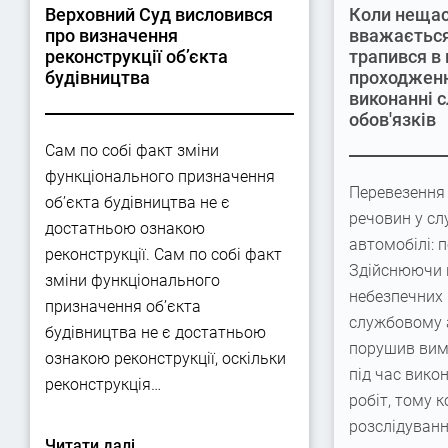
Верховний Суд висловився
Коли нещас
про визначення
вважається
реконструкції об’єкта
трапився в 
будівництва
проходженн
виконанні 
обов'язків
Сам по собі факт зміни
функціонального призначення
Перевезення
об’єкта будівництва не є
речовин у с
достатньою ознакою
автомобілі: п
реконструкції. Сам по собі факт
Здійснюючи 
зміни функціонального
небезпечних 
призначення об’єкта
службовому 
будівництва не є достатньою
порушив вим
ознакою реконструкції, оскільки
під час вико
реконструкція…
робіт, тому к
розслідуван
Читати далі...