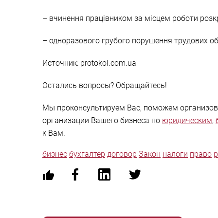
– вчинення працівником за місцем роботи розкр
– одноразового грубого порушення трудових обо
Источник: protokol.com.ua
Остались вопросы? Обращайтесь!
Мы проконсультируем Вас, поможем организова
организации Вашего бизнеса по
юридическим
,
к Вам.
бизнес
бухгалтер
договор
Закон
налоги
право
р