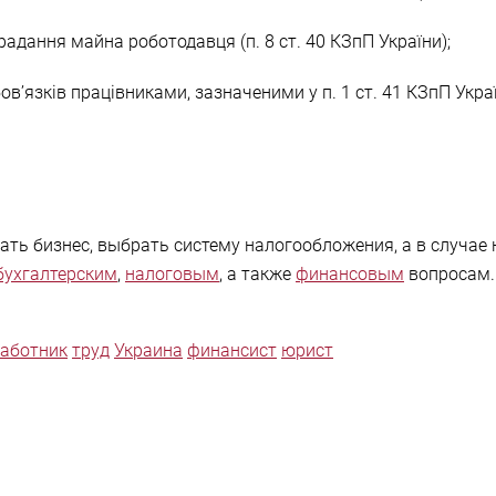
адання майна роботодавця (п. 8 ст. 40 КЗпП України);
в’язків працівниками, зазначеними у п. 1 ст. 41 КЗпП Укра
ть бизнес, выбрать систему налогообложения, а в случае
бухгалтерским
,
налоговым
, а также
финансовым
вопросам. 
аботник
труд
Украина
финансист
юрист