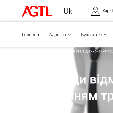
Uk
Харкі
Головна
Адвокат
Бухгалтер
Без категорії
|
Не завжди відмова від виконання ро
Не завжди відм
порушенням тр