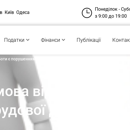
Понеділок - Суб
в
Київ
Одеса
з 9:00 до 19:00
Податки
Фінанси
Публікації
Контак
боти є порушенням трудової дисципліни
ова від виконання
удової дисципліни