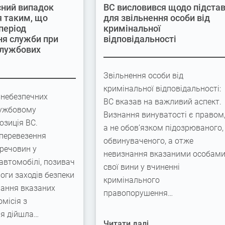
ний випадок
ВС висловився щодо підста
 таким, що
для звільнення особи від
період
кримінальної
я служби при
відповідальності
службових
Звільнення особи від
кримінальної відповідальності:
 небезпечних
ВС вказав на важливий аспект.
лужбовому
Визнання винуватості є правом
озиція ВС.
а не обов’язком підозрюваного,
перевезення
обвинуваченого, а отже
речовин у
невизнання вказаними особам
автомобілі, позивач
свої вини у вчиненні
оги заходів безпеки
кримінального
нання вказаних
правопорушення…
омісія з
ня дійшла…
Читати далі...