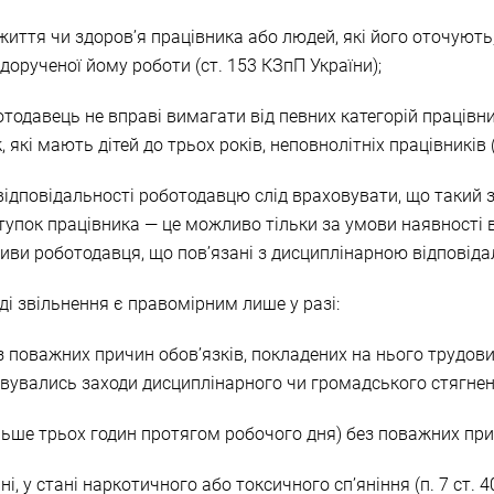
життя чи здоров’я працівника або людей, які його оточуют
дорученої йому роботи (ст. 153 КЗпП України);
отодавець не вправі вимагати від певних категорій працівн
, які мають дітей до трьох років, неповнолітніх працівників (
відповідальності роботодавцю слід враховувати, що такий з
упок працівника — це можливо тільки за умови наявності вс
ативи роботодавця, що пов’язані з дисциплінарною відповіда
і звільнення є правомірним лише у разі:
з поважних причин обов’язків, покладених на нього трудо
вувались заходи дисциплінарного чи громадського стягнення
ільше трьох годин протягом робочого дня) без поважних причи
і, у стані наркотичного або токсичного сп’яніння (п. 7 ст. 4