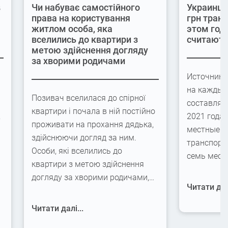
в
Чи набуває самостійного
Украинцы
права на користування
грн транс
житлом особа, яка
этом году
вселились до квартири з
считаютс
метою здійснення догляду
за хворими родичами
Источник 
на каждый
Позивач вселилася до спірної
составляет
квартири і почала в ній постійно
,
2021 года
проживати на прохання дядька,
местные б
здійснюючи догляд за ним.
транспортн
Особи, які вселились до
и
семь меся
квартири з метою здійснення
догляду за хворими родичами,…
Читати далі
Читати далі...