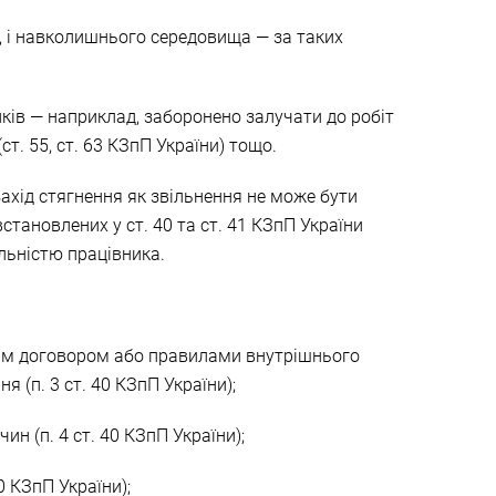
ь, і навколишнього середовища — за таких
иків — наприклад, заборонено залучати до робіт
ст. 55, ст. 63 КЗпП України) тощо.
ахід стягнення як звільнення не може бути
тановлених у ст. 40 та ст. 41 КЗпП України
льністю працівника.
вим договором або правилами внутрішнього
 (п. 3 ст. 40 КЗпП України);
н (п. 4 ст. 40 КЗпП України);
0 КЗпП України);