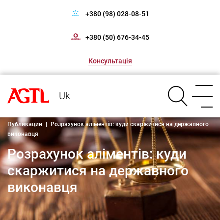
+380 (98) 028-08-51
+380 (50) 676-34-45
Консультація
Uk
Публикации
|
Розрахунок аліментів: куди скаржитися на державного
виконавця
Розрахунок аліментів: куди
скаржитися на державного
виконавця