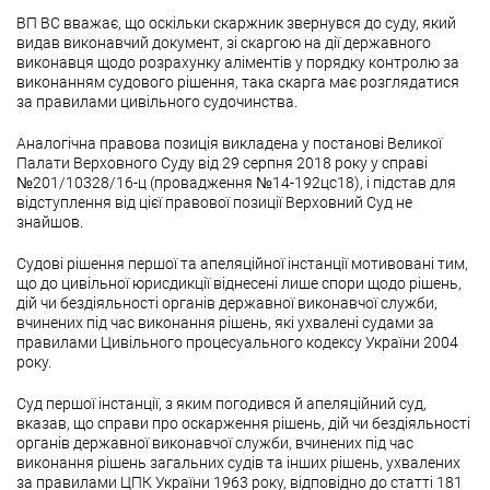
ВП ВС вважає, що оскільки скаржник звернувся до суду, який
видав виконавчий документ, зі скаргою на дії державного
виконавця щодо розрахунку аліментів у порядку контролю за
виконанням судового рішення, така скарга має розглядатися
за правилами цивільного судочинства.
Аналогічна правова позиція викладена у постанові Великої
Палати Верховного Суду від 29 серпня 2018 року у справі
№201/10328/16-ц (провадження №14-192цс18), і підстав для
відступлення від цієї правової позиції Верховний Суд не
знайшов.
Судові рішення першої та апеляційної інстанції мотивовані тим,
що до цивільної юрисдикції віднесені лише спори щодо рішень,
дій чи бездіяльності органів державної виконавчої служби,
вчинених під час виконання рішень, які ухвалені судами за
правилами Цивільного процесуального кодексу України 2004
року.
Суд першої інстанції, з яким погодився й апеляційний суд,
вказав, що справи про оскарження рішень, дій чи бездіяльності
органів державної виконавчої служби, вчинених під час
виконання рішень загальних судів та інших рішень, ухвалених
за правилами ЦПК України 1963 року, відповідно до статті 181