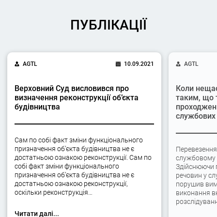
ПУБЛІКАЦІЇ
AGTL
10.09.2021
AGTL
Верховний Суд висловився про
Коли неща
визначення реконструкції об’єкта
таким, що 
будівництва
проходжен
службових 
Сам по собі факт зміни функціонального
призначення об’єкта будівництва не є
Перевезення
достатньою ознакою реконструкції. Сам по
службовому а
собі факт зміни функціонального
Здійснюючи 
призначення об’єкта будівництва не є
речовин у сл
достатньою ознакою реконструкції,
порушив вимо
оскільки реконструкція…
виконання вк
розслідуван
Читати далі...