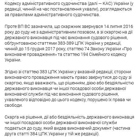
Кодексу адміністративного судочинства (далі — КАС) України (у
редакції, чинній на час постановлення ухвали), розглядаються
за правилами адміністративного судочинства.
Проте ВП ВС зазначила, що скаржник звернувся 14 липня 2016
року до суду не з адміністративним позовом, а зі скаргою на дії
державного виконавця під час виконання судового рішення,
обґрунтованою статтями 383-389 ЦПК України у редакції,
чинній до 15 грудня 2017 року, статтею 74 Закону України «Про
виконавче провадження» та статтею 194 Сімейного кодексу
України.
Згідно зі статтею 383 ЦПК України у вказаній редакції, сторони
виконавчого провадження мають право звернутися до суду зі
скаргою, якщо вважають, що рішенням, дією або бездіяльністю
державного виконавця чи іншої посадової особи державної
виконавчої служби під час виконання судового рішення,
ухваленого відповідно до цього кодексу, порушено їх права чи
свободи.
Скарга на рішення, дії або бездіяльність державного виконавця
чи іншої посадової особи державної виконавчої служби
подається до суду, який видав виконавчий документ (частина
друга статті 384 ЦПК України у тій же редакції).