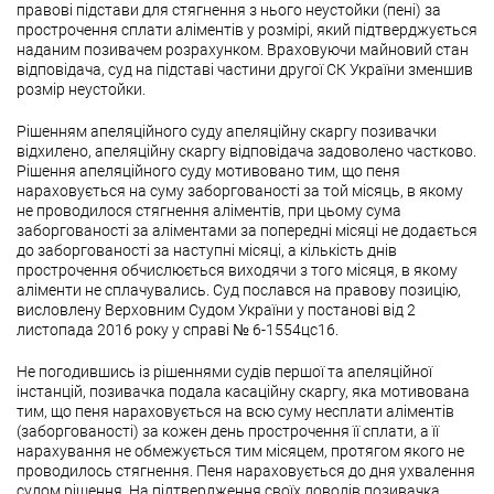
правові підстави для стягнення з нього неустойки (пені) за
прострочення сплати аліментів у розмірі, який підтверджується
наданим позивачем розрахунком. Враховуючи майновий стан
відповідача, суд на підставі частини другої СК України зменшив
розмір неустойки.
Рішенням апеляційного суду апеляційну скаргу позивачки
відхилено, апеляційну скаргу відповідача задоволено частково.
Рішення апеляційного суду мотивовано тим, що пеня
нараховується на суму заборгованості за той місяць, в якому
не проводилося стягнення аліментів, при цьому сума
заборгованості за аліментами за попередні місяці не додається
до заборгованості за наступні місяці, а кількість днів
прострочення обчислюється виходячи з того місяця, в якому
аліменти не сплачувались. Суд послався на правову позицію,
висловлену Верховним Судом України у постанові від 2
листопада 2016 року у справі № 6-1554цс16.
Не погодившись із рішеннями судів першої та апеляційної
інстанцій, позивачка подала касаційну скаргу, яка мотивована
тим, що пеня нараховується на всю суму несплати аліментів
(заборгованості) за кожен день прострочення її сплати, а її
нарахування не обмежується тим місяцем, протягом якого не
проводилось стягнення. Пеня нараховується до дня ухвалення
судом рішення. На підтвердження своїх доводів позивачка