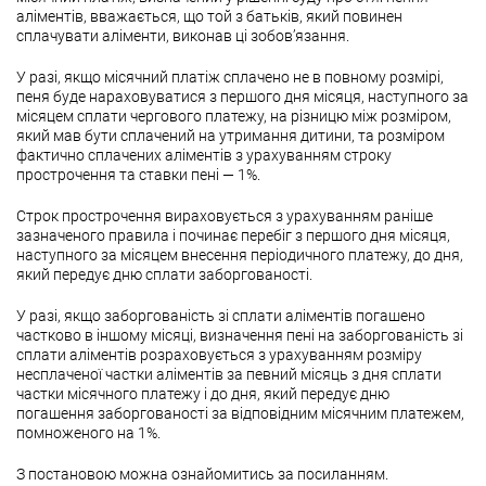
аліментів, вважається, що той з батьків, який повинен
сплачувати аліменти, виконав ці зобов’язання.
У разі, якщо місячний платіж сплачено не в повному розмірі,
пеня буде нараховуватися з першого дня місяця, наступного за
місяцем сплати чергового платежу, на різницю між розміром,
який мав бути сплачений на утримання дитини, та розміром
фактично сплачених аліментів з урахуванням строку
прострочення та ставки пені — 1%.
Строк прострочення вираховується з урахуванням раніше
зазначеного правила і починає перебіг з першого дня місяця,
наступного за місяцем внесення періодичного платежу, до дня,
який передує дню сплати заборгованості.
У разі, якщо заборгованість зі сплати аліментів погашено
частково в іншому місяці, визначення пені на заборгованість зі
сплати аліментів розраховується з урахуванням розміру
несплаченої частки аліментів за певний місяць з дня сплати
частки місячного платежу і до дня, який передує дню
погашення заборгованості за відповідним місячним платежем,
помноженого на 1%.
З постановою можна ознайомитись за посиланням.