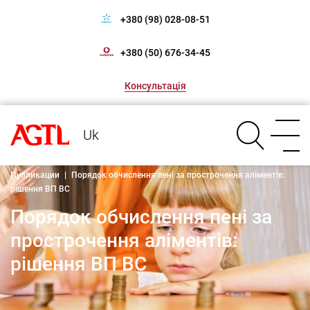
+380 (98) 028-08-51
+380 (50) 676-34-45
Консультація
Uk
Публикации
|
Порядок обчислення пені за прострочення аліментів:
рішення ВП ВС
Порядок обчислення пені за
прострочення аліментів:
рішення ВП ВС