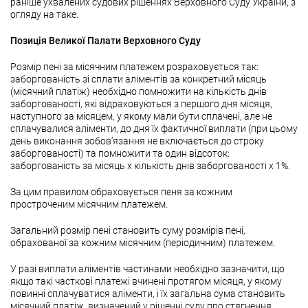
раніше ухвалених судових рішеннях Верховного Суду України, з
огляду на таке.
Позиція Великої Палати Верховного Суду
Розмір пені за місячним платежем розраховується так:
заборгованість зі сплати аліментів за конкретний місяць
(місячний платіж) необхідно помножити на кількість днів
заборгованості, які відраховуються з першого дня місяця,
наступного за місяцем, у якому мали бути сплачені, але не
сплачувалися аліменти, до дня їх фактичної виплати (при цьому
день виконання зобов’язання не включається до строку
заборгованості) та помножити та один відсоток:
заборгованість за місяць х кількість днів заборгованості х 1%.
За цим правилом обраховується пеня за кожним
простроченим місячним платежем.
Загальний розмір пені становить суму розмірів пені,
обрахованої за кожним місячним (періодичним) платежем.
У разі виплати аліментів частинами необхідно зазначити, що
якщо такі часткові платежі вчинені протягом місяця, у якому
повинні сплачуватися аліменти, і їх загальна сума становить
місячний платіж, визначений у рішенні суду про стягнення