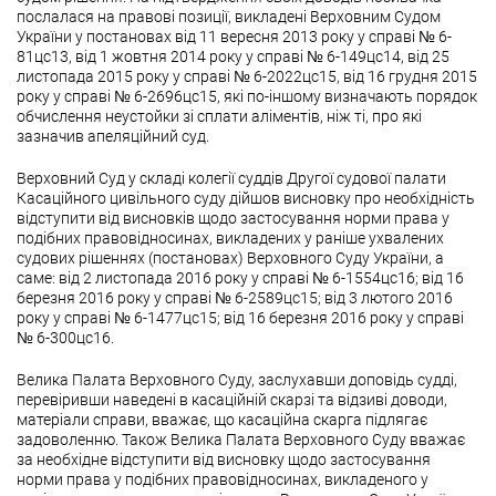
послалася на правові позиції, викладені Верховним Судом
України у постановах від 11 вересня 2013 року у справі № 6-
81цс13, від 1 жовтня 2014 року у справі № 6-149цс14, від 25
листопада 2015 року у справі № 6-2022цс15, від 16 грудня 2015
року у справі № 6-2696цс15, які по-іншому визначають порядок
обчислення неустойки зі сплати аліментів, ніж ті, про які
зазначив апеляційний суд.
Верховний Суд у складі колегії суддів Другої судової палати
Касаційного цивільного суду дійшов висновку про необхідність
відступити від висновків щодо застосування норми права у
подібних правовідносинах, викладених у раніше ухвалених
судових рішеннях (постановах) Верховного Суду України, а
саме: від 2 листопада 2016 року у справі № 6-1554цс16; від 16
березня 2016 року у справі № 6-2589цс15; від 3 лютого 2016
року у справі № 6-1477цс15; від 16 березня 2016 року у справі
№ 6-300цс16.
Велика Палата Верховного Суду, заслухавши доповідь судді,
перевіривши наведені в касаційній скарзі та відзиві доводи,
матеріали справи, вважає, що касаційна скарга підлягає
задоволенню. Також Велика Палата Верховного Суду вважає
за необхідне відступити від висновку щодо застосування
норми права у подібних правовідносинах, викладеного у