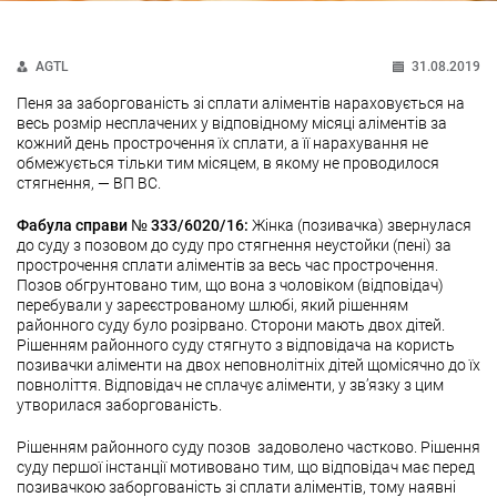
AGTL
31.08.2019
Пеня за заборгованість зі сплати аліментів нараховується на
весь розмір несплачених у відповідному місяці аліментів за
кожний день прострочення їх сплати, а її нарахування не
обмежується тільки тим місяцем, в якому не проводилося
стягнення, — ВП ВС.
Фабула справи № 333/6020/16:
Жінка (позивачка) звернулася
до суду з позовом до суду про стягнення неустойки (пені) за
прострочення сплати аліментів за весь час прострочення.
Позов обгрунтовано тим, що вона з чоловіком (відповідач)
перебували у зареєстрованому шлюбі, який рішенням
районного суду було розірвано. Сторони мають двох дітей.
Рішенням районного суду стягнуто з відповідача на користь
позивачки аліменти на двох неповнолітніх дітей щомісячно до їх
повноліття. Відповідач не сплачує аліменти, у зв’язку з цим
утворилася заборгованість.
Рішенням районного суду позов задоволено частково. Рішення
суду першої інстанції мотивовано тим, що відповідач має перед
позивачкою заборгованість зі сплати аліментів, тому наявні