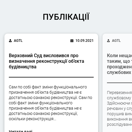
ПУБЛІКАЦІЇ
AGTL
10.09.2021
AGTL
Верховний Суд висловився про
Коли неща
визначення реконструкції об’єкта
таким, що 
будівництва
проходжен
службових 
Сам по собі факт зміни функціонального
призначення об’єкта будівництва не є
Перевезення
достатньою ознакою реконструкції. Сам по
службовому а
собі факт зміни функціонального
Здійснюючи 
призначення об’єкта будівництва не є
речовин у сл
достатньою ознакою реконструкції,
порушив вимо
оскільки реконструкція…
виконання вк
розслідуван
Читати далі...