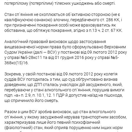
потерпілому (потерпілим) тілесних ушкоджень або смерті.
Стан сп`яніння не охоплюється об`єктивною стороною (не є
кваліфікуючою ознакою) злочину, передбаченого ст. 286 КК, і
при призначенні покарання особі може враховуватись як
обставина, що обтяжує покарання, згідно з п.13 ч. 2 ст. 67 КК.
Аналогічний правовий висновок щодо застосування
вищезазначеної норми права було сформульовано Верховним
Судом України (далі — ВСУ) у постанові від 09 лютого 2012 року
у справі №5-28кс11 та від 01 грудня 2016 року у справі №5-
368кс(15)16.
Зокрема
,
у своїй постанові від 09 лютого 2012 року колегія
суддів ВСУ погодилась з тим, що суд обґрунтовано визнав
доведеним, що ДТП сталась унаслідок дій засудженого, який,
перебуваючи у стані алкогольного сп`яніння, порушив вимоги
підп. «а» п. 2.9, п. 10.1, 12. 1 ПДР й допустив наїзд на пішохода,
що спричинило його смерть.
Разом з цим ВСУ зробив висновок, що стан алкогольного
сп`яніння, у якому засуджений керував транспортним засобом,
характеризував лише його певний психофізичний
(фізіологічний) стан, який сприяв порушенню ним інших норм