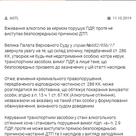
AGTL
11.10.2019
Вживання алкоголю за кермом порушує ПДР, проте не
виступає безпосередньою причиною ДТП.
Велика Палата Верховного Суду у
справ
і №682/956/17
звернула увагу на те, що склад злочину, передбачений ст. 286
КК, утворює не будь-яке недотримання особою, котра керує
транспортним засобом, вимог ПДР, а лише таке, що
безпосередньо призвело до зазначених у цій статті наслідків.
Отже, вчинення кримінального правопорушення,
передбаченого відповідною частиною ст. 286 КК, може
розглядатися як обставина, що обтяжує покарання винуватої
особи, згідно з п. 13 ч. 1 ст. 67 КК (Алкогольне сп’яніння),
незважаючи на вказівку на такий стан особи у формулюванні
обвинувачення, визнаного судом доведеним.
Керування транспортним засобом у стані алкогольного
сп’яніння хоча і становить порушення вимог підп. «а» п. 2.9
ПДР, проте не може виступати прямою безпосередньою
причиною настання ДТП та її наслідків у вигляді заподіяння