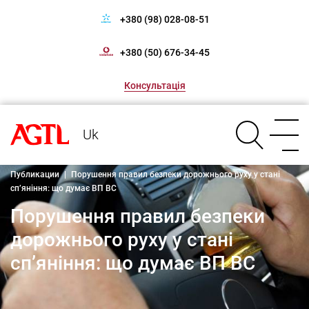
+380 (98) 028-08-51
+380 (50) 676-34-45
Консультація
Uk
Публикации
|
Порушення правил безпеки дорожнього руху у стані
сп’яніння: що думає ВП ВС
Порушення правил безпеки
дорожнього руху у стані
сп’яніння: що думає ВП ВС