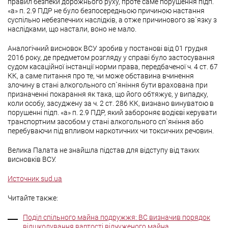
правил безпеки дорожнього руху, проте саме порушення підп.
«а» п. 2.9 ПДР не було безпосередньою причиною настання
суспільно небезпечних наслідків, а отже причинового зв`язку з
наслідками, що настали, воно не мало.
Аналогічний висновок ВСУ зробив у постанові від 01 грудня
2016 року, де предметом розгляду у справі було застосування
судом касаційної інстанції норми права, передбаченої ч. 4 ст. 67
КК, а саме питання про те, чи може обставина вчинення
злочину в стані алкогольного сп`яніння бути врахована при
призначенні покарання як така, що його обтяжує, у випадку,
коли особу, засуджену за ч. 2 ст. 286 КК, визнано винуватою в
порушенні підп. «а» п. 2.9 ПДР, який забороняє водієві керувати
транспортним засобом у стані алкогольного сп`яніння або
перебуваючи під впливом наркотичних чи токсичних речовин.
Велика Палата не знайшла підстав для відступу від таких
висновків ВСУ.
Источник sud.ua
Читайте также:
Поділ спільного майна подружжя: ВС визначив порядок
відшкодування вартості відчуженого майна