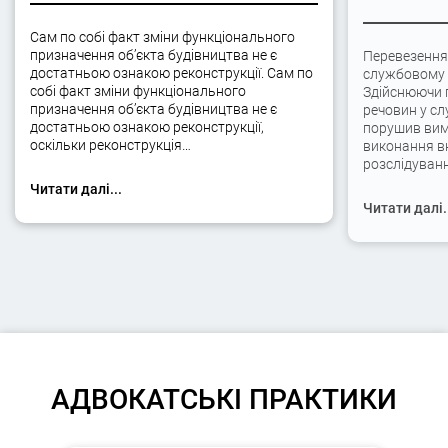
Сам по собі факт зміни функціонального
призначення об’єкта будівництва не є
Перевезення
достатньою ознакою реконструкції. Сам по
службовому а
собі факт зміни функціонального
Здійснюючи 
призначення об’єкта будівництва не є
речовин у сл
достатньою ознакою реконструкції,
порушив вимо
оскільки реконструкція…
виконання вк
розслідуван
Читати далі...
Читати далі.
АДВОКАТСЬКІ ПРАКТИКИ