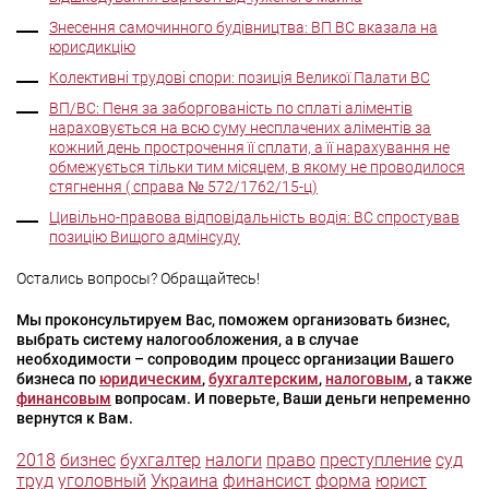
Знесення самочинного будівництва: ВП ВС вказала на
юрисдикцію
Колективні трудові спори: позиція Великої Палати ВС
ВП/ВС: Пеня за заборгованість по сплаті аліментів
нараховується на всю суму несплачених аліментів за
кожний день прострочення її сплати, а її нарахування не
обмежується тільки тим місяцем, в якому не проводилося
стягнення ( справа № 572/1762/15-ц)
Цивільно-правова відповідальність водія: ВС спростував
позицію Вищого адмінсуду
Остались вопросы? Обращайтесь!
Мы проконсультируем Вас, поможем организовать бизнес,
выбрать систему налогообложения, а в случае
необходимости – сопроводим процесс организации Вашего
бизнеса по
юридическим
,
бухгалтерским
,
налоговым
, а также
финансовым
вопросам. И поверьте, Ваши деньги непременно
вернутся к Вам.
2018
бизнес
бухгалтер
налоги
право
преступление
суд
труд
уголовный
Украина
финансист
форма
юрист