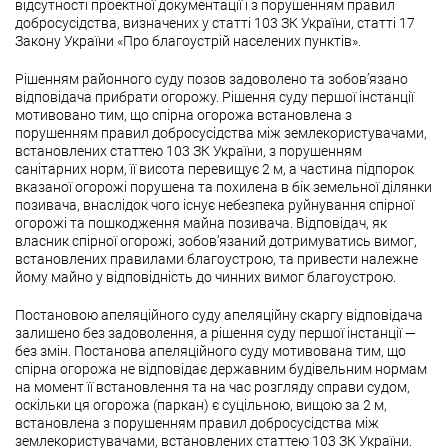
відсутності проектної документації і з порушенням правил
добросусідства, визначених у статті 103 ЗК України, статті 17
Закону України «Про благоустрій населених пунктів».
Рішенням районного суду позов задоволено та зобов’язано
відповідача прибрати огорожу. Рішення суду першої інстанції
мотивовано тим, що спірна огорожа встановлена з
порушенням правил добросусідства між землекористувачами,
встановлених статтею 103 ЗК України, з порушенням
санітарних норм, її висота перевищує 2 м, а частина підпорок
вказаної огорожі порушена та похилена в бік земельної ділянки
позивача, внаслідок чого існує небезпека руйнування спірної
огорожі та пошкодження майна позивача. Відповідач, як
власник спірної огорожі, зобов’язаний дотримуватись вимог,
встановлених правилами благоустрою, та привести належне
йому майно у відповідність до чинних вимог благоустрою.
Постановою апеляційного суду апеляційну скаргу відповідача
залишено без задоволення, а рішення суду першої інстанції —
без змін. Постанова апеляційного суду мотивована тим, що
спірна огорожа не відповідає державним будівельним нормам
на момент її встановлення та на час розгляду справи судом,
оскільки ця огорожа (паркан) є суцільною, вищою за 2 м,
встановлена з порушенням правил добросусідства між
землекористувачами, встановлених статтею 103 ЗК України.