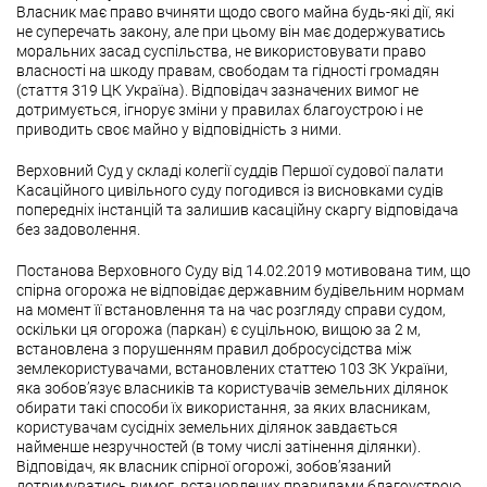
Власник має право вчиняти щодо свого майна будь-які дії, які
не суперечать закону, але при цьому він має додержуватись
моральних засад суспільства, не використовувати право
власності на шкоду правам, свободам та гідності громадян
(стаття 319 ЦК Україна). Відповідач зазначених вимог не
дотримується, ігнорує зміни у правилах благоустрою і не
приводить своє майно у відповідність з ними.
Верховний Суд у складі колегії суддів Першої судової палати
Касаційного цивільного суду погодився із висновками судів
попередніх інстанцій та залишив касаційну скаргу відповідача
без задоволення.
Постанова Верховного Суду від 14.02.2019 мотивована тим, що
спірна огорожа не відповідає державним будівельним нормам
на момент її встановлення та на час розгляду справи судом,
оскільки ця огорожа (паркан) є суцільною, вищою за 2 м,
встановлена з порушенням правил добросусідства між
землекористувачами, встановлених статтею 103 ЗК України,
яка зобов’язує власників та користувачів земельних ділянок
обирати такі способи їх використання, за яких власникам,
користувачам сусідніх земельних ділянок завдається
найменше незручностей (в тому числі затінення ділянки).
Відповідач, як власник спірної огорожі, зобов’язаний
дотримуватись вимог, встановлених правилами благоустрою,