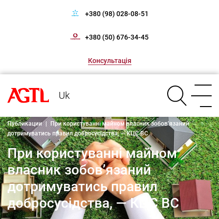
+380 (98) 028-08-51
+380 (50) 676-34-45
Консультація
Uk
Публикации
|
При користуванні майном власник зобов’язаний
дотримуватись правил добросусідства, — КЦС ВС
При користуванні майном
власник зобов’язаний
дотримуватись правил
добросусідства, — КЦС ВС