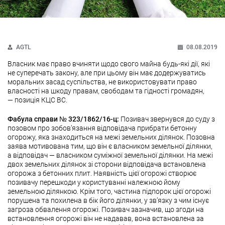
AGTL
08.08.2019
Власник має право вчиняти щодо свого майна будь-які дії, які
не суперечать закону, але при цьому він має додержуватись
моральних засад суспільства, не використовувати право
власності на шкоду правам, свободам та гідності громадян,
— позиція КЦС ВС.
Фабула справи № 323/1862/16-ц:
Позивач звернувся до суду з
позовом про зобов’язання відповідача прибрати бетонну
огорожу, яка знаходиться на межі земельних ділянок. Позовна
заява мотивована тим, що він є власником земельної ділянки,
а відповідач — власником суміжної земельної ділянки. На межі
двох земельних ділянок зі сторони відповідача встановлена
огорожа з бетонних плит. Наявність цієї огорожі створює
позивачу перешкоди у користуванні належною йому
земельною ділянкою. Крім того, частина підпорок цієї огорожі
порушена та похилена в бік його ділянки, у зв’язку з чим існує
загроза обвалення огорожі. Позивач зазначив, що згоди на
встановлення огорожі він не надавав, вона встановлена за