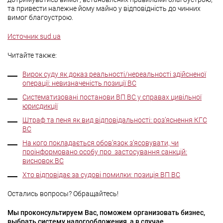
та привести належне йому майно у відповідність до чинних
вимог благоустрою.
Источник sud.ua
Читайте также:
Вирок суду як доказ реальності/нереальності здійсненої
операції: невизначеність позиції ВС
Систематизовані постанови ВП ВС у справах цивільної
юрисдикції
Штраф та пеня як вид відповідальності: роз’яснення КГС
ВС
На кого покладається обов’язок з’ясовувати, чи
проінформовано особу про застосування санкцій:
висновок ВС
Хто відповідає за судові помилки: позиція ВП ВС
Остались вопросы? Обращайтесь!
Мы проконсультируем Вас, поможем организовать бизнес,
выбрать систему налогообложения, а в случае