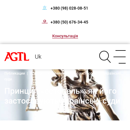
+380 (98) 028-08-51
+380 (50) 676-34-45
Консультація
Uk
Публикации
|
Принцип «естопель»: як його застосовують українські
суди
Принцип «естопель»: як його
застосовують українські суди