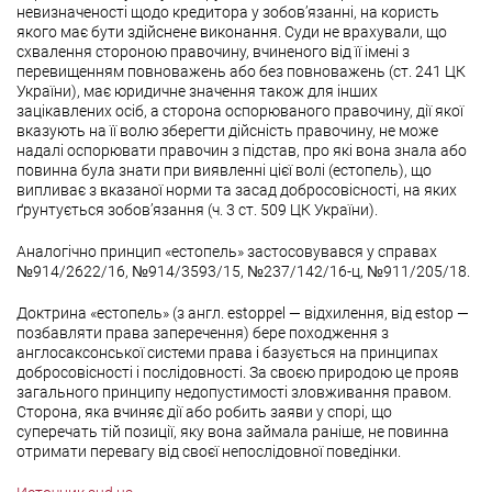
невизначеності щодо кредитора у зобов’язанні, на користь
якого має бути здійснене виконання. Суди не врахували, що
схвалення стороною правочину, вчиненого від її імені з
перевищенням повноважень або без повноважень (ст. 241 ЦК
України), має юридичне значення також для інших
зацікавлених осіб, а сторона оспорюваного правочину, дії якої
вказують на її волю зберегти дійсність правочину, не може
надалі оспорювати правочин з підстав, про які вона знала або
повинна була знати при виявленні цієї волі (естопель), що
випливає з вказаної норми та засад добросовісності, на яких
ґрунтується зобов’язання (ч. 3 ст. 509 ЦК України).
Аналогічно принцип «естопель» застосовувався у справах
№914/2622/16, №914/3593/15, №237/142/16-ц, №911/205/18.
Доктрина «естопель» (з англ. estoppel — відхилення, від estop —
позбавляти права заперечення) бере походження з
англосаксонської системи права і базується на принципах
добросовісності і послідовності. За своєю природою це прояв
загального принципу недопустимості зловживання правом.
Сторона, яка вчиняє дії або робить заяви у спорі, що
суперечать тій позиції, яку вона займала раніше, не повинна
отримати перевагу від своєї непослідовної поведінки.