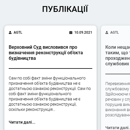
ПУБЛІКАЦІЇ
AGTL
10.09.2021
AGTL
Верховний Суд висловився про
Коли неща
визначення реконструкції об’єкта
таким, що 
будівництва
проходжен
службових 
Сам по собі факт зміни функціонального
призначення об’єкта будівництва не є
Перевезення
достатньою ознакою реконструкції. Сам по
службовому а
собі факт зміни функціонального
Здійснюючи 
призначення об’єкта будівництва не є
речовин у сл
достатньою ознакою реконструкції,
порушив вимо
оскільки реконструкція…
виконання вк
розслідуван
Читати далі...
Читати далі.