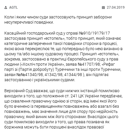
AGTL
27.04.2019
Коли і яким чином суди застосовують принцип заборони
несуперечливої поведінки.
Касаційний господарський суд у справі №910/19179/17
застосував принцип «естопель», тобто принцип, який означає
категоричне заперечення такої поведінки сторони в процесі,
якою вона перекреслює те, що попередньо було нею визнано в
цьому та/або іншому судовому процесі. Принцип «естопель»,
зокрема, застосовано в практиці Європейського суду з прав
людини («Хохліч проти України», заява №41707/98; «Рефаг
парті зі (Партія добробуту) Туреччини та інші проти Туреччини,
заяви №№41340/98, 41342/98, 41344/98 ), він підлягає
застосуванню і українськими судами.
Верховний Суд вважає, що суди нижчих інстанцій помилково
виходили з того, що положення ст. 241 ЦК України передбачає,
що схвалення правочину однією зі сторін, від імені якої його
було вчинено із перевищенням повноважень або взагалі без
повноважень, має значення лише для спору про недійсність
правочину, який виник між його сторонами. Внаслідок цього
суди помилково виходили з того, що права позивача як
боржника можуть бути порушені внаслідок правової