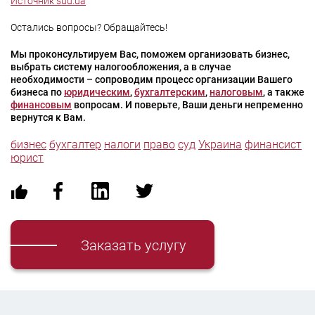
Источник sud.ua
Остались вопросы? Обращайтесь!
Мы проконсультируем Вас, поможем организовать бизнес,
выбрать систему налогообложения, а в случае
необходимости – сопроводим процесс организации Вашего
бизнеса по
юридическим
,
бухгалтерским
,
налоговым
, а также
финансовым
вопросам. И поверьте, Ваши деньги непременно
вернутся к Вам.
бизнес
бухгалтер
налоги
право
суд
Украина
финансист
юрист
Заказать услугу