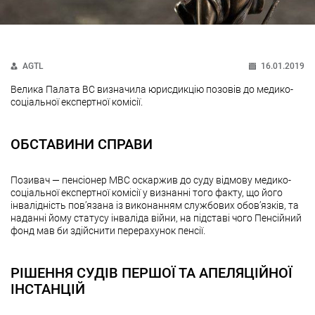
AGTL
16.01.2019
Велика Палата ВС визначила юрисдикцію позовів до медико-
соціальної експертної комісії.
ОБСТАВИНИ СПРАВИ
Позивач — пенсіонер МВС оскаржив до суду відмову медико-
соціальної експертної комісії у визнанні того факту, що його
інвалідність пов’язана із виконанням службових обов’язків, та
наданні йому статусу інваліда війни, на підставі чого Пенсійний
фонд мав би здійснити перерахунок пенсії.
РІШЕННЯ СУДІВ ПЕРШОЇ ТА АПЕЛЯЦІЙНОЇ
ІНСТАНЦІЙ