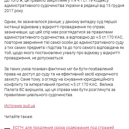
До того ж, це правило закріплене у п.9 ч.1 ст.19 Кодексу
адміністративного судочинства України в редакції від 15 грудня
2017 року.
Однак, як зазначалося раніше, у даному випадку суд першої
інстанції відмовив у відкритті провадження по справі,
зазначивши, що цей спір має розглядатися за правилами
адміністративного судочинства, а відповідно до ч.5 ст.170 КАС,
повторне звернення тієї самої особи до адміністративного суду
з тих самих предмета і підстав та до того самого відповідача як
той, щодо якого постановлено ухвалу про відмову у відкритті
провадження, не допускається.
За таких умов позивач фактично міг би бути позбавлений
права на доступ до суду та на ефективний засіб юридичного
захисту. Саме тому, з огляду на існування юрисдикційного
конфлікту та імперативний припис ч.5 ст.170 КАС, Велика
Палата ВС вирішила, що ця справа має бути розглянута за
правилами цивільного судочинства.
Источник sud.ua
Читайте также:
ЕСПЧ: для продления срока содержания под стражей