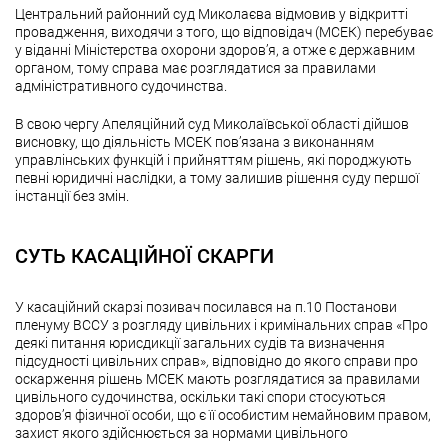
Центральний районний суд Миколаєва відмовив у відкритті
провадження, виходячи з того, що відповідач (МСЕК) перебуває
у віданні Міністерства охорони здоров’я, а отже є державним
органом, тому справа має розглядатися за правилами
адміністративного судочинства.
В свою чергу Апеляційний суд Миколаївської області дійшов
висновку, що діяльність МСЕК пов’язана з виконанням
управлінських функцій і прийняттям рішень, які породжують
певні юридичні наслідки, а тому залишив рішення суду першої
інстанції без змін.
СУТЬ КАСАЦІЙНОЇ СКАРГИ
У касаційний скарзі позивач посилався на п.10 Постанови
пленуму ВССУ з розгляду цивільних і кримінальних справ «Про
деякі питання юрисдикції загальних судів та визначення
підсудності цивільних справ»
,
відповідно до якого справи про
оскарження рішень МСЕК мають розглядатися за правилами
цивільного судочинства, оскільки такі спори стосуються
здоров’я фізичної особи, що є її особистим немайновим правом,
захист якого здійснюється за нормами цивільного