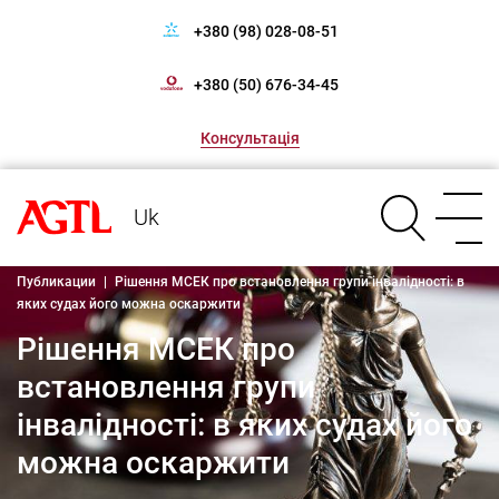
+380 (98) 028-08-51
+380 (50) 676-34-45
Консультація
Uk
Публикации
|
Рішення МСЕК про встановлення групи інвалідності: в
яких судах його можна оскаржити
Рішення МСЕК про
встановлення групи
інвалідності: в яких судах його
можна оскаржити