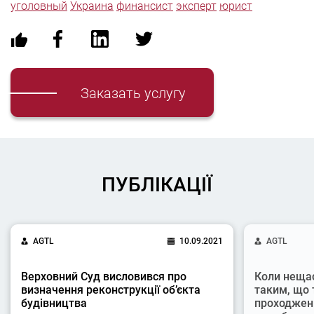
уголовный
Украина
финансист
эксперт
юрист
Заказать услугу
ПУБЛІКАЦІЇ
AGTL
10.09.2021
AGTL
Верховний Суд висловився про
Коли неща
визначення реконструкції об’єкта
таким, що 
будівництва
проходжен