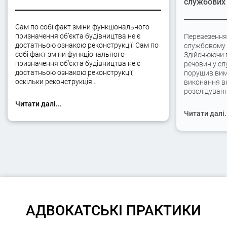
службових 
Сам по собі факт зміни функціонального
призначення об’єкта будівництва не є
Перевезення
достатньою ознакою реконструкції. Сам по
службовому а
собі факт зміни функціонального
Здійснюючи 
призначення об’єкта будівництва не є
речовин у сл
достатньою ознакою реконструкції,
порушив вимо
оскільки реконструкція…
виконання вк
розслідуван
Читати далі...
Читати далі.
АДВОКАТСЬКІ ПРАКТИКИ