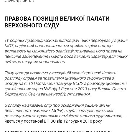
законодавства.
ПРАВОВА ПОЗИЦІЯ ВЕЛИКОЇ ПАЛАТИ
ВЕРХОВНОГО СУДУ
«У спірних правовідносинах відповідач, який перебуває у віданні
МОЗ, наділений повноваженнями приймати рішення, що
впливають на можливість реалізації позивачем його права на
пенсійне забезпечення і мають обов’язковий характер для інших
суб’єктів владних повноважень.
Тому доводи позивача у касаційній скарзі про необхідність
розгляду справи за правилами цивільного судочинства з
огляду на п. 10 Постанови пленуму ВССУ з розгляду цивільних і
кримінальних справ №3 від 1 березня 2013 року Велика Палата
Верховного Суду вважає необґрунтованими.
З огляду на вказане, спір про оскарження рішень, дій чи
бездіяльності, вчинених МСЕК, є публічно-правовим і має
розглядатися за правилами адміністративного судочинства»
, —
йдеться у постанові ВП ВС від 12 грудня 2018 року.