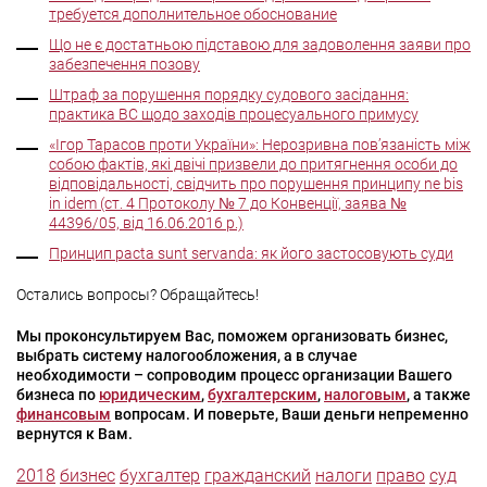
требуется дополнительное обоснование
Що не є достатньою підставою для задоволення заяви про
забезпечення позову
Штраф за порушення порядку судового засідання:
практика ВС щодо заходів процесуального примусу
«Ігор Тарасов проти України»: Нерозривна пов’язаність між
собою фактів, які двічі призвели до притягнення особи до
відповідальності, свідчить про порушення принципу ne bis
in idem (ст. 4 Протоколу № 7 до Конвенції, заява №
44396/05, від 16.06.2016 р.)
Принцип pacta sunt servanda: як його застосовують суди
Остались вопросы? Обращайтесь!
Мы проконсультируем Вас, поможем организовать бизнес,
выбрать систему налогообложения, а в случае
необходимости – сопроводим процесс организации Вашего
бизнеса по
юридическим
,
бухгалтерским
,
налоговым
, а также
финансовым
вопросам. И поверьте, Ваши деньги непременно
вернутся к Вам.
2018
бизнес
бухгалтер
гражданский
налоги
право
суд