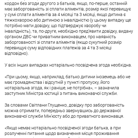
кордон без згоди другого з батьків, якщо, по-перше, останній
має заборгованість зі сплати аліментів, розмір якої перевищує
у сумі сплати аліментів за 4 місяці та 3 місяці, якщо дитина є
тяжкохворою або дитиною з інвалідністю (у цьому випадку ще
потрібно мати довідку, що підтверджує хворобу чи
інвалідність), та, по-друге, необхідно пред’явити довідку, видану
органом ДВС чи приватним виконавцем, про наявність
заборгованості зі сплати аліментів (якщо сукупний розмір
перевищує суму відповідних платежів за 4 та 3 місяці
відповідно).
У всіх інших випадках нотаріально посвідчена згода необхідна.
«При цьому, якщо, наприклад, батько дитини іноземець або не
має громадянства і відсутній у пункті пропуску, його
нотаріальна згода, як і раніше, не потрібна», – зазначила
заступник Міністра юстиції з питань виконавчої служби.
За словами Світлани Глущенко, довідку про заборгованість
можна отримати, попередньо звернувшись до державної
виконавчої служби Мін’юсту або до приватного виконавця.
«Якщо немає нотаріально посвідченої згоди батька, а при
розлученні питання щодо визначення місця проживання