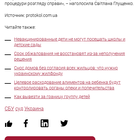
процедури розгляду справи», – наголосила Світлана Глущенко.
Источник: protokol.com.ua
Читайте также:
Невакцинированные дети не могут посещать школы и
детские сады
Срок обжалования не восстановят из-за неполучения
решения
Снос домов без согласия всех жильцов: что нужно
украинскому жилфонду
Целевое расходование алиментов на ребенка будут
контролировать органы опеки и попечительства
Как вывезти за границу группу детей
СБУ
суд
Украина