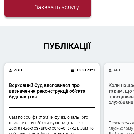
Заказать услугу
ПУБЛІКАЦІЇ
AGTL
10.09.2021
AGTL
Верховний Суд висловився про
Коли неща
визначення реконструкції об’єкта
таким, що 
будівництва
проходжен
службових 
Сам по собі факт зміни функціонального
призначення об’єкта будівництва не є
Перевезення
достатньою ознакою реконструкції. Сам по
службовому а
собі факт зміни функціонального
Здійснюючи 