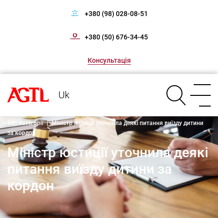
+380 (98) 028-08-51
+380 (50) 676-34-45
Консультація
Uk
Без категорії
|
Міністр юстиції уточнила деякі питання виїзду дитини
за кордон
Міністр юстиції уточнила деякі
питання виїзду дитини за
кордон