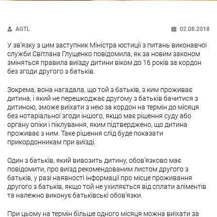
AGTL
02.08.2018
У зв’язку з цим заступник Міністра юстиції з питань виконавчої
служби Світлана Глущенко повідомила, як за новим законом
зміняться правила виїзду дитини віком до 16 років за кордон
без згоди другого з батьків.
Зокрема, вона нагадала, що той з батьків, з ким проживає
дитина, і який не перешкоджає другому з батьків бачитися з
дитиною, зможе виїхати з нею за кордон на термін до місяця
без нотаріальної згоди іншого, якщо має рішення суду або
органу опіки і піклування, яким підтверджено, що дитина
проживає з ним. Таке рішення слід буде показати
прикордонникам при виїзді.
Один з батьків, який вивозить дитину, обов’язково має
повідомити, про виїзд рекомендованим листом другого з
батьків, у разі наявності інформації про місце проживання
другого з батьків, якщо той не ухиляється від сплати аліментів
та належно виконує батьківські обов’язки.
При цьому на термін більше одного місяця можна виїхати за