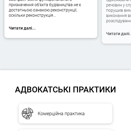
призначення об’єкта будівництва не є
речовин у сл
достатньою ознакою реконструкції,
порушив вимо
оскільки реконструкція…
виконання вк
розслідуван
Читати далі...
Читати далі.
АДВОКАТСЬКІ ПРАКТИКИ
Комерційна практика