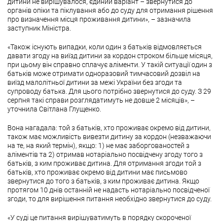
дитини не вирішувалося, єдиний варіант – звернутися до
органів опіки та піклування або до суду для отримання рішення
про визначення місця проживання дитини», – зазначила
заступник Міністра.
«Також існують випадки, коли один з батьків відмовляється
давати згоду на виїзд дитини за кордон строком більше місяця,
при цьому він справно сплачує аліменти. У такій ситуації один з
батьків може отримати одноразовий тимчасовий дозвіл на
виїзд малолітньої дитини за межі України без згоди та
супроводу батька. Для цього потрібно звернутися до суду. З 29
серпня такі справи розглядатимуть не довше 2 місяців», –
уточнила Світлана Глущенко.
Вона нагадала: той з батьків, хто проживає окремо від дитини,
також має можливість вивезти дитину за кордон (незважаючи
на те, на який термін), якщо: 1) не має заборгованостей з
аліментів та 2) отримав нотаріально посвідчену згоду того з
батьків, з ким проживає дитина. Для отримання згоди той з
батьків, хто проживає окремо від дитини має письмово
звернутися до того з батьків, з ким проживає дитина. Якщо
протягом 10 днів останній не надасть нотаріально посвідченої
згоди, то для вирішення питання необхідно звернутися до суду.
«У суді це питання вирішуватимуть в порядку скороченої