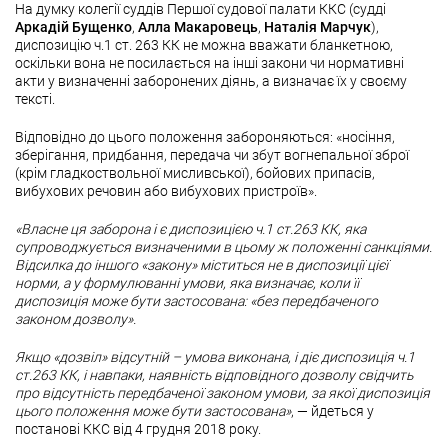
На думку колегії суддів Першої судової палати ККС (судді
Аркадій Бущенко
,
Алла Макаровець
,
Наталія Марчук
),
диспозицію ч.1 ст. 263 КК не можна вважати бланкетною,
оскільки вона не посилається на інші закони чи нормативні
акти у визначенні заборонених діянь, а визначає їх у своєму
тексті.
Відповідно до цього положення забороняються: «носіння,
зберігання, придбання, передача чи збут вогнепальної зброї
(крім гладкоствольної мисливської), бойових припасів,
вибухових речовин або вибухових пристроїв».
«Власне ця заборона і є диспозицією ч.1 ст.263 КК, яка
супроводжується визначеними в цьому ж положенні санкціями.
Відсилка до іншого «закону» міститься не в диспозиції цієї
норми, а у формулюванні умови, яка визначає, коли її
диспозиція може бути застосована: «без передбаченого
законом дозволу».
Якщо «дозвіл» відсутній – умова виконана, і діє диспозиція ч.1
ст.263 КК, і навпаки, наявність відповідного дозволу свідчить
про відсутність передбаченої законом умови, за якої диспозиція
цього положення може бути застосована»
, — йдеться у
постанові ККС від 4 грудня 2018 року.