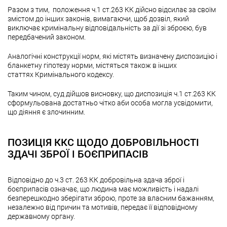
Разом з тим, положення ч.1 ст.263 КК дійсно відсилає за своїм
змістом до інших законів, вимагаючи, щоб дозвіл, який
виключає кримінальну відповідальність за дії зі зброєю, був
передбачений законом.
Аналогічні конструкції норм, які містять визначену диспозицію і
бланкетну гіпотезу норми, містяться також в інших
статтях Кримінального кодексу.
Таким чином, суд дійшов висновку, що диспозиція ч.1 ст.263 КК
сформульована достатньо чітко аби особа могла усвідомити,
що діяння є злочинним.
ПОЗИЦІЯ ККС ЩОДО ДОБРОВІЛЬНОСТІ
ЗДАЧІ ЗБРОЇ І БОЄПРИПАСІВ
Відповідно до ч.3 ст. 263 КК добровільна здача зброї і
боєприпасів означає, що людина має можливість і надалі
безперешкодно зберігати зброю, проте за власним бажанням,
незалежно від причин та мотивів, передає її відповідному
державному органу.