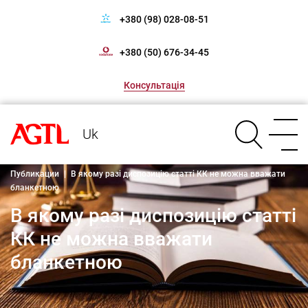
+380 (98) 028-08-51
+380 (50) 676-34-45
Консультація
Uk
Публикации
|
В якому разі диспозицію статті КК не можна вважати
бланкетною
В якому разі диспозицію статті
КК не можна вважати
бланкетною