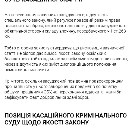
На переконання захисника засудженого, відсутність
спеціального закону, який регулює правовий режим права
власності на зброю, виключає наявність у діянні засудженого
об’єктивної сторони складу злочину, передбаченого ч.1 ст.263
КК.
Тобто сторона захисту стверджує, що диспозиція зазначеної
статті не відповідає вимозі якості закону, оскільки є
бланкетною, тобто відсилає за своїм змістом до інших законів,
через відсутність яких зміст диспозиції цього положення
неможливо визначити.
Крім того, оскільки засуджений повідомив правоохоронцям
про наявність у нього заборонених предметів до початку
обшуку, працівники СБУ, на переконання адвоката, мали би
зафіксувати факт добровільної здачі зброї.
ПОЗИЦІЯ КАСАЦІЙНОГО КРИМІНАЛЬНОГО
СУДУ ЩОДО ЯКОСТІ ЗАКОНУ