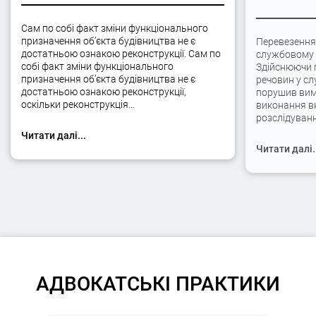
Сам по собі факт зміни функціонального
призначення об’єкта будівництва не є
Перевезення
достатньою ознакою реконструкції. Сам по
службовому а
собі факт зміни функціонального
Здійснюючи 
призначення об’єкта будівництва не є
речовин у сл
достатньою ознакою реконструкції,
порушив вимо
оскільки реконструкція…
виконання вк
розслідуван
Читати далі...
Читати далі.
АДВОКАТСЬКІ ПРАКТИКИ