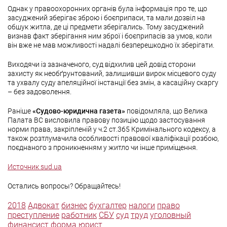
Однак у правоохоронних органів була інформація про те, що
засуджений зберігає зброю і боєприпаси, та мали дозвіл на
обшук житла, де ці предмети зберігались. Тому засуджений
визнав факт зберігання ним зброї і боєприпасів за умов, коли
він вже не мав можливості надалі безперешкодно їх зберігати.
Виходячи із зазначеного, суд відхилив цей довід сторони
захисту як необґрунтований, залишивши вирок місцевого суду
та ухвалу суду апеляційної інстанції без змін, а касаційну скаргу
– без задоволення.
Раніше
«Судово-юридична газета»
повідомляла, що Велика
Палата ВС висловила правову позицію щодо застосування
норми права, закріпленій у ч.2 ст.365 Кримінального кодексу, а
також розтлумачила особливості правової кваліфікації розбою,
поєднаного з проникненням у житло чи інше приміщення.
Источник sud.ua
Остались вопросы? Обращайтесь!
2018
Адвокат
бизнес
бухгалтер
налоги
право
преступление
работник
СБУ
суд
труд
уголовный
финансист
форма
юрист