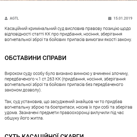
AGTL
15.01.2019
Касаційний кримінальний суд висловив правову позицію щодо
відповідності статті КК про придбання, носіння, зберігання
вогнепальної зброї та бойових припасів вимогам якості закону.
ОБСТАВИНИ СПРАВИ
Вироком суду особу було визнано винною у вчиненні злочину,
передбаченого ч.1 ст.263 КК (придбання, носіння, зберігання
вогнепальної зброї та бойових припасів без передбаченого
законом дозволу).
Так, суд установив, що засуджений знайшов чи то придбав
вогнепальну зброю та боєприпаси, носив їх при собі та зберігав
удома. Зазначені предмети правоохоронці вилучили під час
обшуку його житла.
СУТЬ КАСАЦІЙНОЇ СКАРГИ