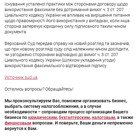
Існування усталеної практики між сторонами договору щодо
використання факсиміле без дотримання вимог ч. 3 ст. 207
Цивільного кодексу України не впливає на вирішення питання
щодо правомірності його використання у випадках, коли інша
сторона заперечує юридичну силу підписаного таким чином
документа.
Верховний Суд передав справу на новий розгляд та зазначив,
що при новому розгляді суду слід належним чином дослідити,
чи узгоджено сторонами відповідно до вимог ч. 3 ст. 207
Цивільного кодексу України (Шляхом укладення угоди)
використання факсимільного відтворення підпису.
Источник sud.ua
Остались вопросы? Обращайтесь!
Мы проконсультируем Вас, поможем организовать бизнес,
выбрать систему налогообложения, а в случае
необходимости – сопроводим процесс организации Вашего
бизнеса по
юридическим
,
бухгалтерским
,
налоговым
, а также
финансовым
вопросам. И поверьте, Ваши деньги непременно
вернутся к Вам.