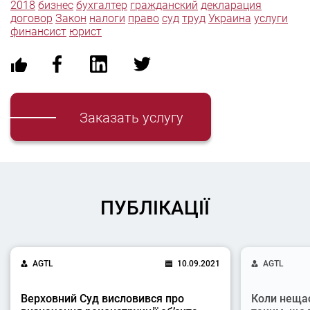
2018
бизнес
бухгалтер
гражданский
декларация
договор
Закон
налоги
право
суд
труд
Украина
услуги
финансист
юрист
Заказать услугу
ПУБЛІКАЦІЇ
AGTL
10.09.2021
AGTL
Верховний Суд висловився про
Коли неща