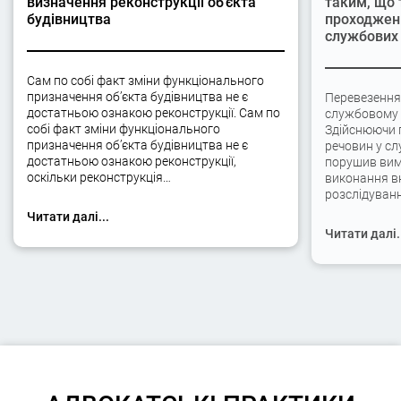
визначення реконструкції об’єкта
таким, що 
будівництва
проходжен
службових 
Сам по собі факт зміни функціонального
призначення об’єкта будівництва не є
Перевезення
достатньою ознакою реконструкції. Сам по
службовому а
собі факт зміни функціонального
Здійснюючи 
призначення об’єкта будівництва не є
речовин у сл
достатньою ознакою реконструкції,
порушив вимо
оскільки реконструкція…
виконання вк
розслідуван
Читати далі...
Читати далі.