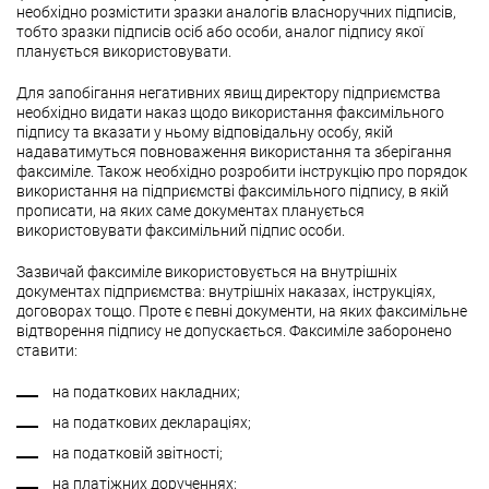
необхідно розмістити зразки аналогів власноручних підписів,
тобто зразки підписів осіб або особи, аналог підпису якої
планується використовувати.
Для запобігання негативних явищ директору підприємства
необхідно видати наказ щодо використання факсимільного
підпису та вказати у ньому відповідальну особу, якій
надаватимуться повноваження використання та зберігання
факсиміле. Також необхідно розробити інструкцію про порядок
використання на підприємстві факсимільного підпису, в якій
прописати, на яких саме документах планується
використовувати факсимільний підпис особи.
Зазвичай факсиміле використовується на внутрішніх
документах підприємства: внутрішніх наказах, інструкціях,
договорах тощо. Проте є певні документи, на яких факсимільне
відтворення підпису не допускається. Факсиміле заборонено
ставити:
на податкових накладних;
на податкових деклараціях;
на податковій звітності;
на платіжних дорученнях;