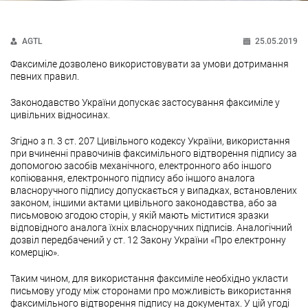
AGTL
25.05.2019
Факсиміле дозволено використовувати за умови дотримання
певних правил.
Законодавство України допускає застосування факсиміле у
цивільних відносинах.
Згідно з п. 3 ст. 207 Цивільного кодексу України, використання
при вчиненні правочинів факсимільного відтворення підпису за
допомогою засобів механічного, електронного або іншого
копіювання, електронного підпису або іншого аналога
власноручного підпису допускається у випадках, встановлених
законом, іншими актами цивільного законодавства, або за
письмовою згодою сторін, у якій мають міститися зразки
відповідного аналога їхніх власноручних підписів. Аналогічний
дозвіл передбачений у ст. 12 Закону України «Про електронну
комерцію».
Таким чином, для використання факсиміле необхідно укласти
письмову угоду між сторонами про можливість використання
факсимільного відтворення підпису на документах. У цій угоді