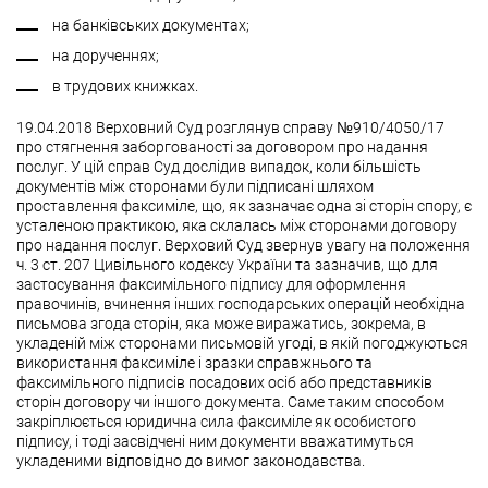
на банківських документах;
на дорученнях;
в трудових книжках.
19.04.2018 Верховний Суд розглянув справу №910/4050/17
про стягнення заборгованості за договором про надання
послуг. У цій справ Суд дослідив випадок, коли більшість
документів між сторонами були підписані шляхом
проставлення факсиміле, що, як зазначає одна зі сторін спору, є
усталеною практикою, яка склалась між сторонами договору
про надання послуг. Верховий Суд звернув увагу на положення
ч. 3 ст. 207 Цивільного кодексу України та зазначив, що для
застосування факсимільного підпису для оформлення
правочинів, вчинення інших господарських операцій необхідна
письмова згода сторін, яка може виражатись, зокрема, в
укладеній між сторонами письмовій угоді, в якій погоджуються
використання факсиміле і зразки справжнього та
факсимільного підписів посадових осіб або представників
сторін договору чи іншого документа. Саме таким способом
закріплюється юридична сила факсиміле як особистого
підпису, і тоді засвідчені ним документи вважатимуться
укладеними відповідно до вимог законодавства.