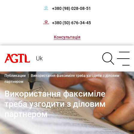
+380 (98) 028-08-51
+380 (50) 676-34-45
Консультація
Uk
Публикации
|
Використання факсиміле треба узгодити з діловим
партнером
Використання факсиміле
треба узгодити з діловим
партнером