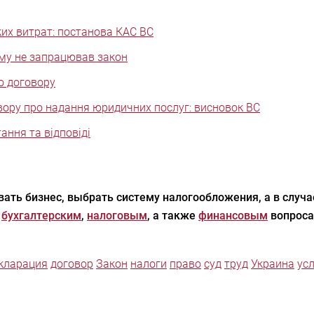
ких витрат: постанова КАС ВС
му не запрацював закон
о договору
вору про надання юридичних послуг: висновок ВС
ання та відповіді
ать бизнес, выбрать систему налогообложения, а в случ
,
бухгалтерским
,
налоговым
, а также
финансовым
вопроса
кларация
договор
Закон
налоги
право
суд
труд
Украина
ус