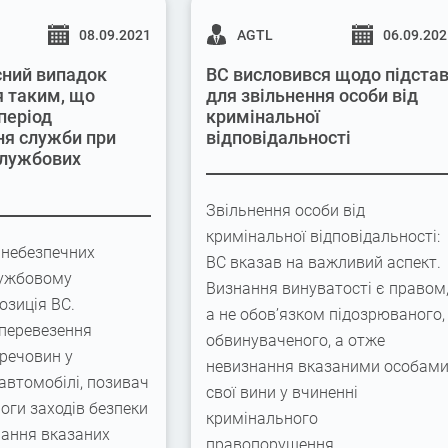
08.09.2021
AGTL
06.09.20
ний випадок
ВС висловився щодо підста
 таким, що
для звільнення особи від
період
кримінальної
я служби при
відповідальності
службових
Звільнення особи від
кримінальної відповідальності:
 небезпечних
ВС вказав на важливий аспект.
лужбовому
Визнання винуватості є правом
озиція ВС.
а не обов’язком підозрюваного,
перевезення
обвинуваченого, а отже
речовин у
невизнання вказаними особам
автомобілі, позивач
свої вини у вчиненні
оги заходів безпеки
кримінального
нання вказаних
правопорушення…