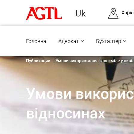
Uk
Харкі
Головна
Адвокат
Бухгалтер
Публикации
|
Умови використання факсиміле у циві
Умови викорис
відносинах