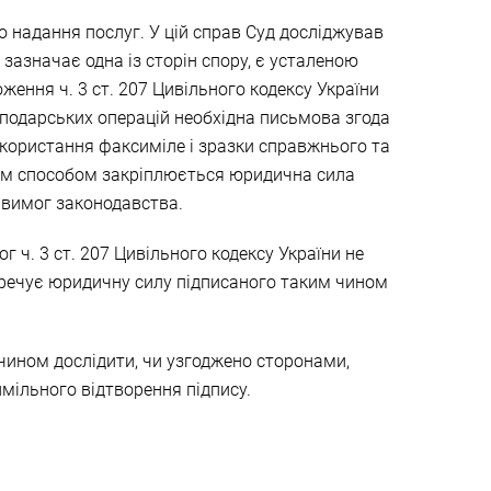
 надання послуг. У цій справ Суд досліджував
зазначає одна із сторін спору, є усталеною
ення ч. 3 ст. 207 Цивільного кодексу України
сподарських операцій необхідна письмова згода
икористання факсиміле і зразки справжнього та
аким способом закріплюється юридична сила
 вимог законодавства.
ч. 3 ст. 207 Цивільного кодексу України не
еречує юридичну силу підписаного таким чином
чином дослідити, чи узгоджено сторонами,
имільного відтворення підпису.