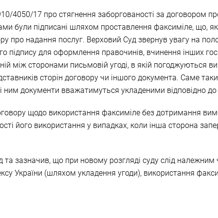
10/4050/17 про стягнення заборгованості за договором про
ами були підписані шляхом проставлення факсиміле, що, як 
у про надання послуг. Верховий Суд звернув увагу на полож
го підпису для оформлення правочинів, вчинення інших го
еній між сторонами письмовій угоді, в якій погоджуються в
едставників сторін договору чи іншого документа. Саме т
ені ним документи вважатимуться укладеними відповідно до
говору щодо використання факсиміле без дотримання вимог 
сті його використання у випадках, коли інша сторона зап
 та зазначив, що при новому розгляді суду слід належним 
дексу України (шляхом укладення угоди), використання факс