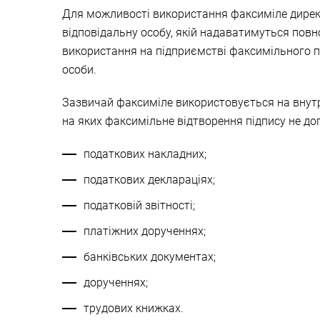
Для можливості використання факсиміле директ
відповідальну особу, якій надаватимуться пов
використання на підприємстві факсимільного п
особи.
Зазвичай факсиміле використовується на внутрі
на яких факсимільне відтворення підпису не до
податкових накладних;
податкових деклараціях;
податковій звітності;
платіжних дорученнях;
банківських документах;
дорученнях;
трудових книжках.