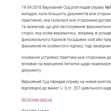
19.04.2018 Верховний Суд розглядав справу №9
випадок, коли більшість документів між сторон
практикою, яка склалася між сторонами договор
та зазначив, що для застосування факсимільно
сторін, яка може виражатись, зокрема, в уклад
факсимільного підписів посадових осіб або пр
факсиміле як особистого підпису, тоді засвідч
Існування усталеної практики між сторонами до
впливає на вирішення питання щодо правомірно
документу.
Верховний Суд передав справу на новий розгляд
відповідно до вимог ч. 3 ст. 207 Цивільного ко
Источник sud.ua
Читайте также: