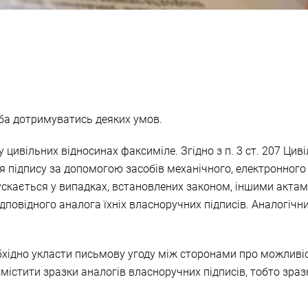
ба дотримуватись деяких умов.
цивільних відносинах факсиміле. Згідно з п. 3 ст. 207 Цив
 підпису за допомогою засобів механічного, електронного 
ускається у випадках, встановлених законом, іншими акта
ідповідного аналога їхніх власноручних підписів. Аналогічн
бхідно укласти письмову угоду між сторонами про можливі
змістити зразки аналогів власноручних підписів, тобто зразк