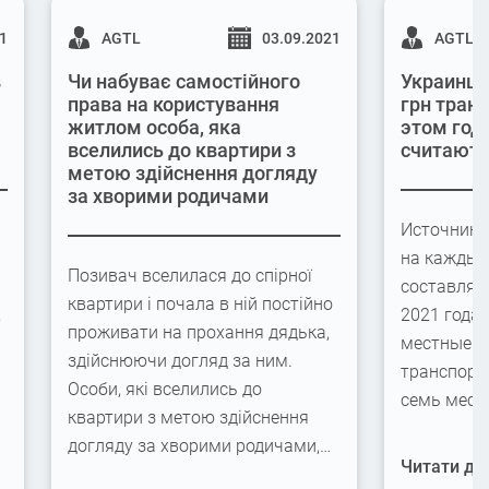
21
AGTL
03.09.2021
AGTL
в
Чи набуває самостійного
Украинцы
права на користування
грн транс
житлом особа, яка
этом году
вселились до квартири з
считаютс
метою здійснення догляду
за хворими родичами
Источник 
на каждый
Позивач вселилася до спірної
составляет
квартири і почала в ній постійно
,
2021 года
проживати на прохання дядька,
местные б
здійснюючи догляд за ним.
транспортн
Особи, які вселились до
и
семь меся
квартири з метою здійснення
догляду за хворими родичами,…
Читати далі