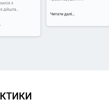
омісія з
ня дійшла…
Читати далі...
.
АКТИКИ