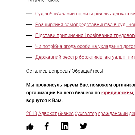
Суд зобов’язаний оцінити рівень адвокатсь
Розширення самопредставництва в суді: чо
Підстави припинення і розірвання трудовог
Чи потрібна згода особи на укладання дого
Державний реєстр боржників: актуальні пит
Остались вопросы? Обращайтесь!
Мы проконсультируем Вас, поможем организов
организации Вашего бизнеса по
юридическим
вернутся к Вам.
2018
Адвокат
бизнес
бухгалтер
гражданский
де