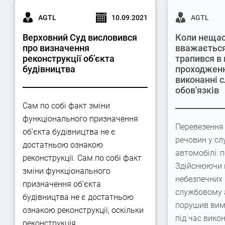
AGTL
10.09.2021
AGTL
Верховний Суд висловився
Коли нещас
про визначення
вважається
реконструкції об’єкта
трапився в 
будівництва
проходженн
виконанні 
обов'язків
Сам по собі факт зміни
функціонального призначення
Перевезення
об’єкта будівництва не є
речовин у с
достатньою ознакою
автомобілі: п
реконструкції. Сам по собі факт
Здійснюючи 
зміни функціонального
небезпечних 
призначення об’єкта
службовому 
будівництва не є достатньою
порушив вим
ознакою реконструкції, оскільки
під час вико
реконструкція…