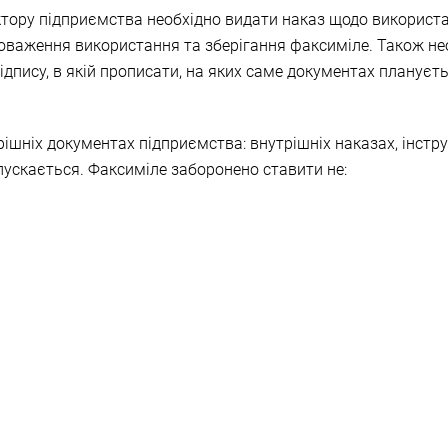
ору підприємства необхідно видати наказ щодо використан
новаження використання та зберігання факсиміле. Також не
ідпису, в якій прописати, на яких саме документах планує
шніх документах підприємства: внутрішніх наказах, інструк
пускається. Факсиміле заборонено ставити не: