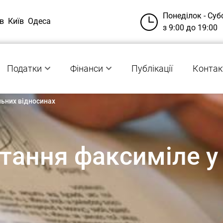
Понеділок - Суб
в
Київ
Одеса
з 9:00 до 19:00
Податки
Фінанси
Публікації
Контак
льних відносинах
тання факсиміле у