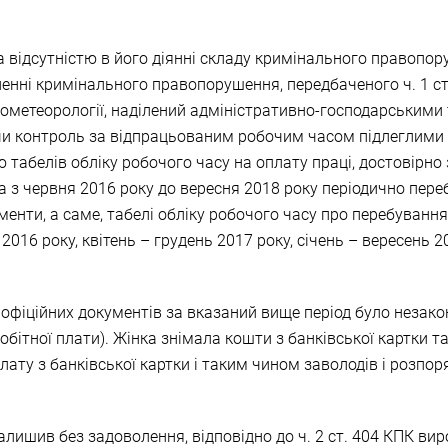
 відсутністю в його діянні складу кримінального правопору
нні кримінального правопорушення, передбаченого ч. 1 ст. 
рометеорології, наділений адміністративно-господарськими
чи контроль за відпрацьованим робочим часом підлеглими 
ю табелів обліку робочого часу на оплату праці, достовірно
яка з червня 2016 року до вересня 2018 року періодично пер
енти, а саме, табелі обліку робочого часу про перебування ї
16 року, квітень – грудень 2017 року, січень – вересень 201
офіційних документів за вказаний вище період було незако
обітної плати). Жінка знімала кошти з банківської картки т
плату з банківської картки і таким чином заволодів і розп
лишив без задоволення, відповідно до ч. 2 ст. 404 КПК вир