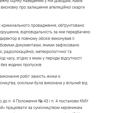
ежну оцінку наведеним у ній доводам, навів
 висновку про залишення апеляційної скарги
ас кримінального провадження, обґрунтовано
порушення, відповідальність за яке передбачено
і директор в повному обсязі виконував її
ужбовими документами, якими зафіксовано
 радіолокаційної, метеорологічної та
д часу, згідно з яким у періоди відсутності
 без жодних пропусків.
виконання робіт замість жінки є
ництва, оскільки була виконана у вільний від
но до п. 4 Положення № 43 і п. 4 постанови КМУ
цій» працювати за сумісництвом керівникам