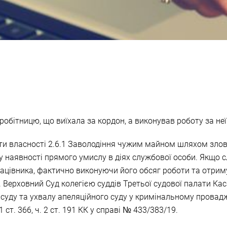
робітницю, що виїхала за кордон, а виконував роботу за неї
ти власності 2.6.1 Заволодіння чужим майном шляхом злов
у наявності прямого умислу в діях службової особи. Якщо 
рацівника, фактично виконуючи його обсяг роботи та отрим
91. Верховний Суд колегією суддів Третьої судової палати К
 суду та ухвалу апеляційного суду у кримінальному провад
т. 366, ч. 2 ст. 191 КК у справі № 433/383/19.