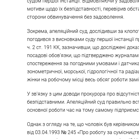
судом першої інстанції. Відмовляючи у задоволе
мотиви щодо їх безпідставності, перевірив об
сторони обвинувачення без задоволення.
Зокрема, апеляційний суд, дослідивши за клоп
погодився з висновками суду першої інстанції п
ч. 2 ст. 191 КК, зазначивши, що досліджені дока
посадові обов’язки, що підтверджено журналам
спостереження за погодними умовами і датчикам
зонометричної, морської, гідрологічної та радіа
жінки на робочому місці весь обсяг роботи зам
У зв’язку з цим доводи прокурора про відсутні
безпідставними. Апеляційний суд правильно вст
основної роботи час на тому самому підприємст
Однак з огляду на те, що чоловік був керівником
від 03.04.1993 № 245 «Про роботу за сумісницт