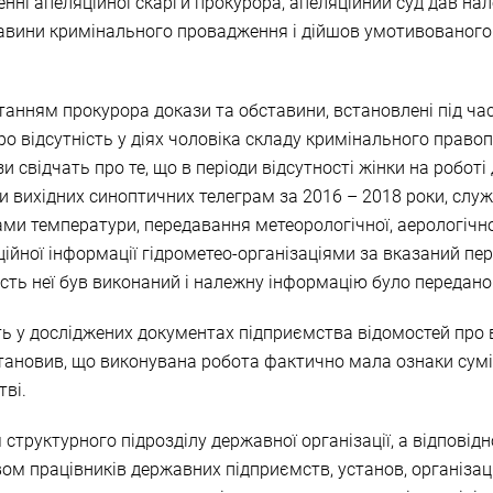
нні апеляційної скарги прокурора, апеляційний суд дав нал
ставини кримінального провадження і дійшов умотивованого
отанням прокурора докази та обставини, встановлені під ч
ро відсутність у діях чоловіка складу кримінального право
зи свідчать про те, що в періоди відсутності жінки на робот
и вихідних синоптичних телеграм за 2016 – 2018 роки, сл
и температури, передавання метеорологічної, аерологічної,
ційної інформації гідрометео-організаціями за вказаний періо
ість неї був виконаний і належну інформацію було передано
сть у досліджених документах підприємства відомостей про 
ановив, що виконувана робота фактично мала ознаки суміс
ві.
 структурного підрозділу державної організації, а відповід
вом працівників державних підприємств, установ, організа