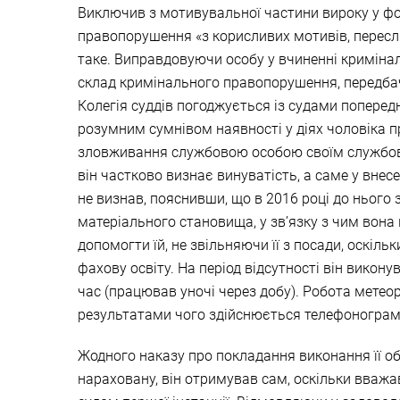
Виключив з мотивувальної частини вироку у ф
правопорушення «з корисливих мотивів, переслі
таке. Виправдовуючи особу у вчиненні кримінал
склад кримінального правопорушення, передбаче
Колегія суддів погоджується із судами поперед
розумним сумнівом наявності у діях чоловіка 
зловживання службовою особою своїм службовим
він частково визнає винуватість, а саме у вне
не визнав, пояснивши, що в 2016 році до нього з
матеріального становища, у зв’язку з чим вона
допомогти їй, не звільняючи її з посади, оскіл
фахову освіту. На період відсутності він викону
час (працював уночі через добу). Робота мете
результатами чого здійснюється телефонограма. 
Жодного наказу про покладання виконання її обов
нараховану, він отримував сам, оскільки вважа