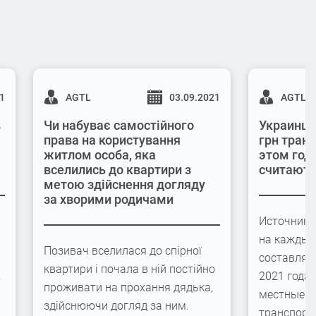
21
AGTL
03.09.2021
AGTL
в
Чи набуває самостійного
Украинцы
права на користування
грн транс
житлом особа, яка
этом году
вселились до квартири з
считаютс
метою здійснення догляду
за хворими родичами
Источник 
на каждый
Позивач вселилася до спірної
составляет
квартири і почала в ній постійно
,
2021 года
проживати на прохання дядька,
местные б
здійснюючи догляд за ним.
транспортн