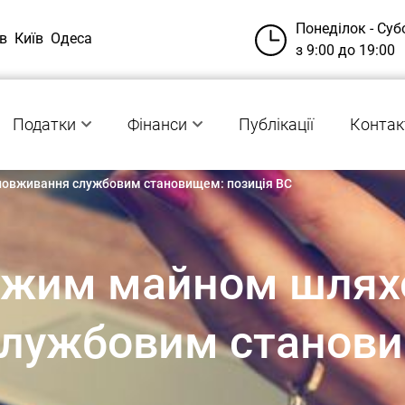
Понеділок - Суб
в
Київ
Одеса
з 9:00 до 19:00
Податки
Фінанси
Публікації
Контак
овживання службовим становищем: позиція ВС
чужим майном шля
лужбовим станови