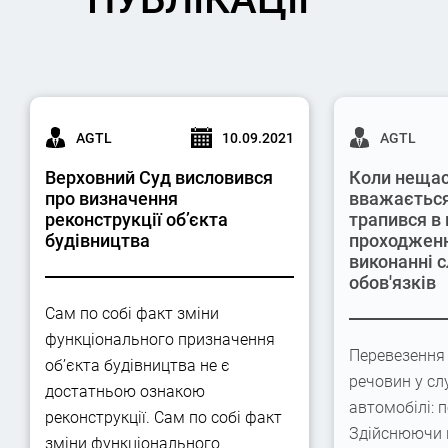
AGTL
10.09.2021
AGTL
Верховний Суд висловився
Коли нещас
про визначення
вважається
реконструкції об’єкта
трапився в 
будівництва
проходженн
виконанні 
обов'язків
Сам по собі факт зміни
функціонального призначення
Перевезення
об’єкта будівництва не є
речовин у с
достатньою ознакою
автомобілі: п
реконструкції. Сам по собі факт
Здійснюючи 
зміни функціонального