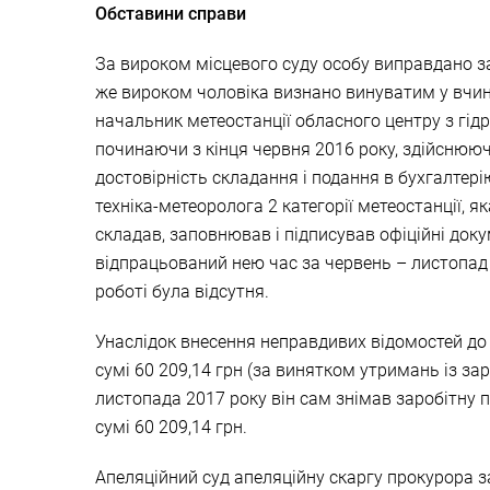
Обставини справи
За вироком місцевого суду особу виправдано за
же вироком чоловіка визнано винуватим у вчине
начальник метеостанції обласного центру з гід
починаючи з кінця червня 2016 року, здійснюю
достовірність складання і подання в бухгалтері
техніка-метеоролога 2 категорії метеостанції, 
складав, заповнював і підписував офіційні докум
відпрацьований нею час за червень – листопад 20
роботі була відсутня.
Унаслідок внесення неправдивих відомостей до 
сумі 60 209,14 грн (за винятком утримань із зар
листопада 2017 року він сам знімав заробітну 
сумі 60 209,14 грн.
Апеляційний суд апеляційну скаргу прокурора за