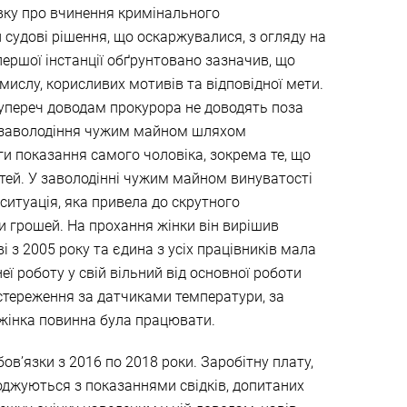
вку про вчинення кримінального
судові рішення, що оскаржувалися, з огляду на
першої інстанції обґрунтовано зазначив, що
ислу, корисливих мотивів та відповідної мети.
супереч доводам прокурора не доводять поза
на заволодіння чужим майном шляхом
 показання самого чоловіка, зокрема те, що
стей. У заволодінні чужим майном винуватості
 ситуація, яка привела до скрутного
и грошей. На прохання жінки він вирішив
і з 2005 року та єдина з усіх працівників мала
еї роботу у свій вільний від основної роботи
стереження за датчиками температури, за
і жінка повинна була працювати.
бов’язки з 2016 по 2018 роки. Заробітну плату,
годжуються з показаннями свідків, допитаних