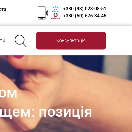
+380 (98) 028-08-51
ота,
+380 (50) 676-34-45
ти
Консультація
хом
щем: позиція