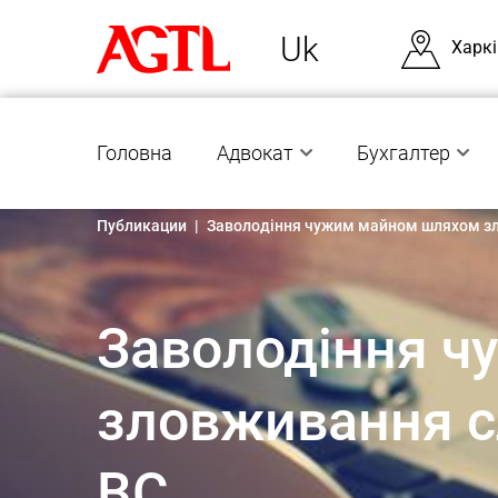
Uk
Харкі
Головна
Адвокат
Бухгалтер
Публикации
|
Заволодіння чужим майном шляхом зл
Заволодіння 
зловживання с
ВС