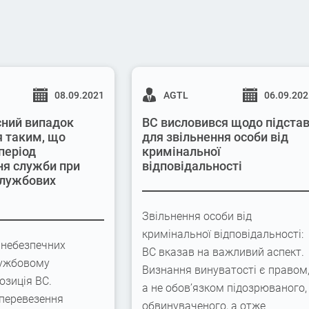
08.09.2021
AGTL
06.09.20
ний випадок
ВС висловився щодо підста
 таким, що
для звільнення особи від
період
кримінальної
я служби при
відповідальності
службових
Звільнення особи від
кримінальної відповідальності:
 небезпечних
ВС вказав на важливий аспект.
лужбовому
Визнання винуватості є правом
озиція ВС.
а не обов’язком підозрюваного,
перевезення
обвинуваченого, а отже