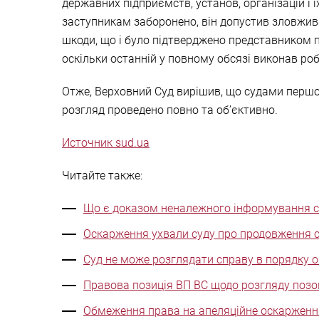
державних підприємств, установ, організацій і ї
заступникам заборонено, він допустив зловжив
шкоди, що і було підтверджено представником п
оскільки останній у повному обсязі виконав роб
Отже, Верховний Суд вирішив, що судами першої
розгляд проведено повно та об’єктивно.
Источник sud.ua
Читайте также:
Що є доказом неналежного інформування ст
Оскарження ухвали суду про продовження с
Суд не може розглядати справу в порядку о
Правова позиція ВП ВС щодо розгляду позо
Обмеження права на апеляційне оскарження