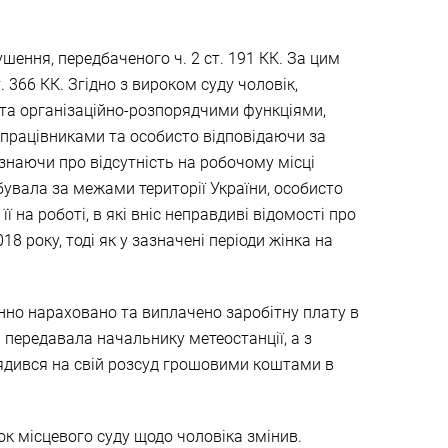
шення, передбаченого ч. 2 ст. 191 КК. За цим
366 КК. Згідно з вироком суду чоловік,
 та організаційно-розпорядчими функціями,
працівниками та особисто відповідаючи за
 знаючи про відсутність на робочому місці
ебувала за межами території України, особисто
ї на роботі, в які вніс неправдиві відомості про
8 року, тоді як у зазначені періоди жінка на
нно нараховано та виплачено заробітну плату в
а передавала начальнику метеостанції, а з
орядився на свій розсуд грошовими коштами в
ок місцевого суду щодо чоловіка змінив.