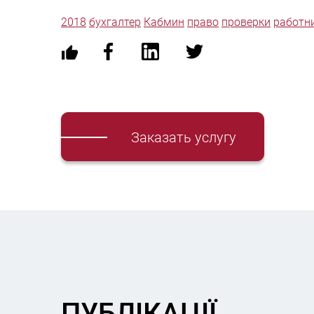
2018
бухгалтер
Кабмин
право
проверки
работн
Заказать услугу
ПУБЛІКАЦІЇ