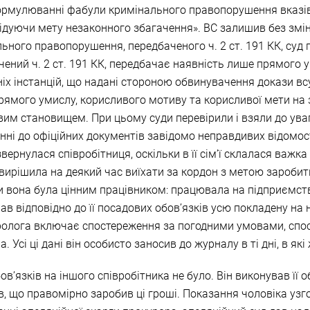
ормулюванні фабули кримінального правопорушення вказі
дуючи мету незаконного збагачення». ВС залишив без змін 
ьного правопорушення, передбаченого ч. 2 ст. 191 КК, суд 
ний ч. 2 ст. 191 КК, передбачає наявність лише прямого ум
ніх інстанцій, що надані стороною обвинувачення докази в
прямого умислу, корисливого мотиву та корисливої мети 
 становищем. При цьому суди перевірили і взяли до уваги
сенні до офіційних документів завідомо неправдивих відомо
вернулася співробітниця, оскільки в її сім’ї склалася важка
 вирішила на деякий час виїхати за кордон з метою заробит
ьки вона була цінним працівником: працювала на підприємств
вав відповідно до її посадових обов’язків усю покладену на н
оролога включає спостереження за погодними умовами, спо
Усі ці дані він особисто заносив до журналу в ті дні, в як
’язків на іншого співробітника не було. Він виконував її о
в, що правомірно заробив ці гроші. Показання чоловіка уз