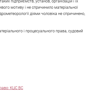
аких підприємств, установ, організацій і їх
ивого мотиву і не спричинило матеріальної
дрометеорології діями чоловіка не спричинено,
теріального і процесуального права, судовий
раво: КЦС ВС