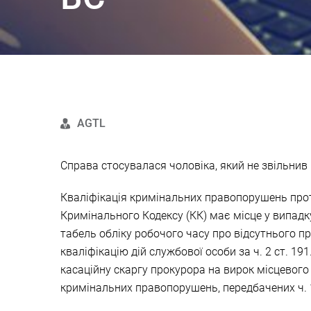
AGTL
Справа стосувалася чоловіка, який не звільнив 
Кваліфікація кримінальних правопорушень про
Кримінального Кодексу (КК) має місце у випадк
табель обліку робочого часу про відсутнього п
кваліфікацію дій службової особи за ч. 2 ст. 1
касаційну скаргу прокурора на вирок місцевого
кримінальних правопорушень, передбачених ч. 1 с