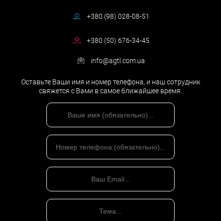
разрешить имеющийся конфликт. При этом защитить Ваши
+380 (98) 028-08-51
права, Ваше имущество, учитывая его стоимость и цену,
сохранить деньги, избежать необоснованных расходов и
получить наиболее благоприятное для Вас судебное решение.
+380 (50) 676-34-45
Ведь только юрист по гражданским делам способен в
значительной степени повлиять на конечный результат
info@agtl.com.ua
рассматриваемого в суде дела.
Оставьте Ваши имя и номер телефона, и наш сотрудник
свяжется с Вами в самое ближайшее время.
Гражданское право
Гражданское право
— отрасль права, объединяющая
правовые нормы, регулирующие имущественные, а также
связанные и несвязанные с ними личные неимущественные
отношения, возникающие между разными организациями и
гражданами, а также между отдельными гражданами.
Гражданский адвокат является специалистом в данной
отрасли права.
В государствах и странах романо-германской правовой семьи,
включая Украину, под гражданским правом понимается