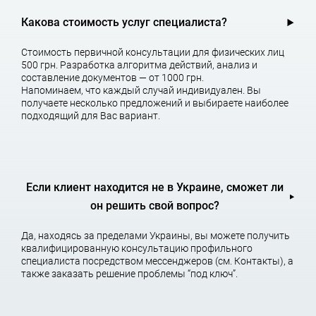
сути и являются гражданскими делами.
Какова стоимость услуг специалиста?
Споры и конфликтные ситуации — очень распространенное
явление во взаимоотношениях между контрагентами,
Стоимость первичной консультации для физических лиц
работодателями, родственниками, друзьями, соседями.
500 грн. Разработка алгоритма действий, анализ и
составление документов — от 1000 грн.
И если даже вы уверены что «Закон» на Вашей стороне и у
Напоминаем, что каждый случай индивидуален. Вы
других нет никаких шансов на благополучный исход спора,
получаете несколько предложений и выбираете наиболее
существует множество моментов, которые по отдельности не
подходящий для Вас вариант.
представляют собой никаких рисков, но в совокупности могут
существенно повлиять на Ваши шансы.
Именно поэтому всегда будет правильным обратится к
специалистам в области
гражданско-правовых отношений
,
которые ежедневно сталкиваются с подобными ситуациями.
Если клиент находится не в Украине, сможет ли
Они помогут Вам определить все возможные варианты
он решить свой вопрос?
развития споров и конфликтов, выделят все риски и
негативные обстоятельства которые могут повлиять на
желаемый Вами результат. Осуществляя свою функцию
Да, находясь за пределами Украины, вы можете получить
защиты прав и интересов Клиента, юристы или адвокаты по
квалифицированную консультацию профильного
гражданским делам, помогут Вам завершить спор принятием
специалиста посредством мессенджеров (см. Контакты), а
законного и справедливого решения.
также заказать решение проблемы “под ключ”.
НАПРАВЛЕНИЯ ГРАЖДАНСКОГО АДВОКАТА