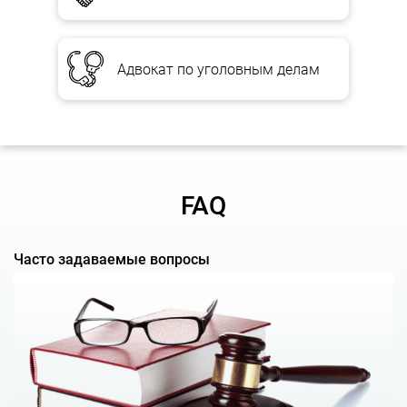
Такие действия могут в дальнейшем помочь недопустить
конфликта с таможенными органами, а если спор все-таки
возникнет, у таможенного адвокату и/или таможенного
Адвокат по уголовным делам
юриста будет заранее сформирован алгоритм действий для
наиболее эффективного решения возможной ситуации.
ПРИ ВОЗНИКНОВЕНИИ СПОРОВ С
ТАМОЖНЕЙ У ЮРИДИЧЕСКОГО ЛИЦА ЕСТЬ
ВЫБОР:
FAQ
либо согласиться с решением таможни в убыток себе,
либо обжаловать решение в установленном законом
Часто задаваемые вопросы
порядке.
Уверенность в своей правоте и грамотная юридическая
помощь помогают участникам ВЭД добиться своего даже в
сложных и спорных ситуациях.
Чем рискует участник ВЭД, соглашаясь с решением таможни?
Результатами могут быть:
Потеря денег, порча товара, снижение выгоды от сделок;