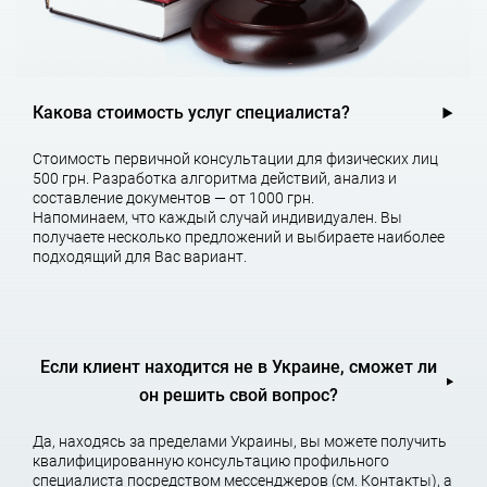
Неправомерное взыскание дополнительных таможенных
платежей;
Привлечение к административной ответственности.
Какова стоимость услуг специалиста?
Важно!
Пока вы занимаетесь делами бизнеса, таможенный
адвокат будет работать над разрешением разногласий с
таможней. Вам не придётся тратить нервы, время, силы на
Стоимость первичной консультации для физических лиц
спор с таможней, чтение законов, длительные судебные
500 грн. Разработка алгоритма действий, анализ и
заседания.
составление документов — от 1000 грн.
Напоминаем, что каждый случай индивидуален. Вы
получаете несколько предложений и выбираете наиболее
Как избежать этого и отстоять свои права? Обжалуйте
подходящий для Вас вариант.
решение таможни! С помощью профессиональных юристов и
адвокатов, а также надежной доказательной базы Ваши
шансы на успех – гораздо выше, чем Вы
Если клиент находится не в Украине, сможет ли
Основная специализация —
он решить свой вопрос?
таможенное дело
Да, находясь за пределами Украины, вы можете получить
квалифицированную консультацию профильного
специалиста посредством мессенджеров (см. Контакты), а