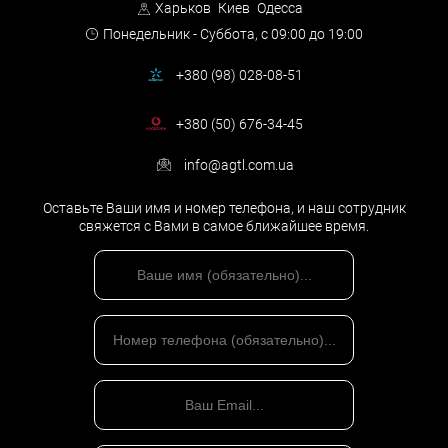
Харьков
Киев
Одесса
дешевле выйдет.
Понедельник - Суббота,
с 09:00 до 19:00
+380 (98) 028-08-51
Когда необходима услуга
постановка бухучета на
+380 (50) 676-34-45
предприятии?
info@agtl.com.ua
Оставьте Ваши имя и номер телефона, и наш сотрудник
свяжется с Вами в самое ближайшее время.
Услуга «
Постановка бухгалтерского учета
» может быть
актуальна не только для вновь созданных компаний, но и для
тех, кто давно работает, но желает решить проблемы,
связанные с бухгалтерским учетом, либо планирует заняться
новыми видами деятельности, или просто хочет
заняться восстановлением бухгалтерского учета.
Наша компания также оказывает бухгалтерские услуги для
частных предпринимателей.
Постановка бухгалтерского учета необходима:
1. При создании организации.