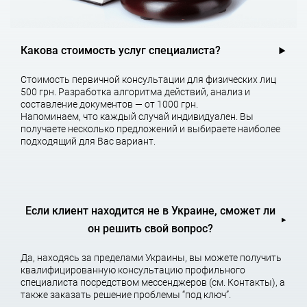
В общем виде постановка бухгалтерского учета — это
составление детальных планов, методик и схем ведения учета
и докуметооборота в конкретных условиях вашего
предприятия. Как и любые другие планы, методики и схемы,
Какова стоимость услуг специалиста?
это всего лишь скучные длинные документы, которые многим
представляются необязательными, однако неуклонное
Стоимость первичной консультации для физических лиц
следование разработанным регламентам гарантированно
500 грн. Разработка алгоритма действий, анализ и
застрахует Вашу бухгалтерию от фатальных ошибок учета и
составление документов — от 1000 грн.
позволит с наименьшими затратами проводить документы и
Напоминаем, что каждый случай индивидуален. Вы
получать отчетность, точно соответствующую требованиям
получаете несколько предложений и выбираете наиболее
нормативных актов.
подходящий для Вас вариант.
Какие проблемы решает
Если клиент находится не в Украине, сможет ли
постановка бухгалтерского
он решить свой вопрос?
учета?
Да, находясь за пределами Украины, вы можете получить
квалифицированную консультацию профильного
специалиста посредством мессенджеров (см. Контакты), а
Постановка бухгалтерского и налогового учета, проведенная
также заказать решение проблемы “под ключ”.
специалистами нашей компании, позволяет правильно