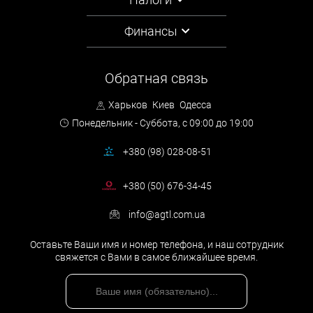
изменение системы учета для оптимизации
налогообложения;
Финансы
ошибки в ведении бухгалтерского учета, нарушение
налогового законодательства;
отсутствие в действующей организации эффективной
Обратная связь
системы налогового учета.
Харьков
Киев
Одесса
Понедельник - Суббота,
с 09:00 до 19:00
Этапы оказания услуги
+380 (98) 028-08-51
+380 (50) 676-34-45
Анализ хозяйственной деятельности компании и
состояния налогового учета: проверка производственных
info@agtl.com.ua
операций, журналов учета, регистров и прочих
бухгалтерских документов.
Оставьте Ваши имя и номер телефона, и наш сотрудник
Анализ и оценка системы налогообложения компании
свяжется с Вами в самое ближайшее время.
(НДС, НДФЛ, ЕСВ, акцизный налог и т.д.).
Планирование организации налогового учета:
выбор налоговой схемы: упрощенной или