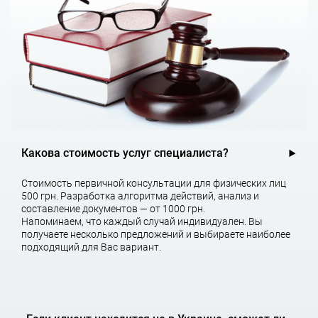
КАКИЕ ПРОБЛЕМЫ РЕШАЕТ ПОСТАНОВКА
НАЛОГОВОГО УЧЕТА?
Постановка налогового учета, проведенная специалистами
компании AGTL Харьков, Киев, Одесса, позволяет решить
следующие проблемы:
Вы будете оперативно получать информацию о состоянии
Какова стоимость услуг специалиста?
расчетов по налогам на предприятии.
У Вас будет возможность оперативно принимать
Стоимость первичной консультации для физических лиц
правильные управленческие решения.
500 грн. Разработка алгоритма действий, анализ и
Будут минимизированы риски при налогообложении
составление документов — от 1000 грн.
Вашего предприятия.
Напоминаем, что каждый случай индивидуален. Вы
получаете несколько предложений и выбираете наиболее
Организация налогового учета на предприятии – основа
подходящий для Вас вариант.
налогового планирования на Вашем предприятии.
ПРАВИЛЬНАЯ ПОСТАНОВКА НАЛОГОВОГО
УЧЕТА ПОЗВОЛИТ ВАМ: