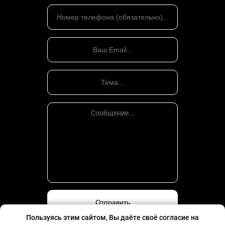
обычной;
составление регистров налогового учета;
разработка всей необходимой документации по
ведению налогового учета и оборота документов
на предприятии: финансовой отчетности,
первичного баланса, инструкции для штатных
бухгалтеров и прочих типовых документов;
создание плана работы со стандартными и
регулярными счетами фирмы.
Полная реализация плана: постановка налогового учета,
систематизация документооборота, подача
соответствующих отчетных документов в
контролирующие органы, передача дел штатному
специалисту или дальнейшее сопровождение.
Наши преимущества
разработанную с учетом специфики и цели деятельности
Пользуясь этим сайтом, Вы даёте своё согласие на
Вашей компании оптимальную учетную политику;