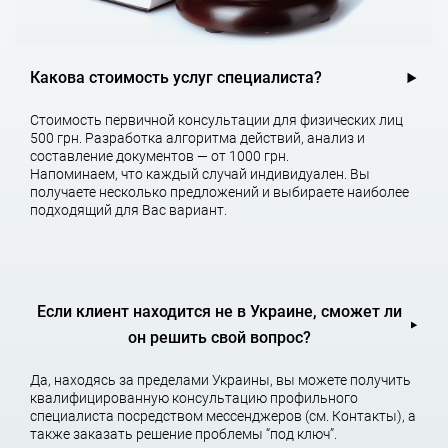
подзащитного,
обжалование постановлений о возбуждении уголовного
дела и об отказе в возбуждении уголовных дел.
Какова стоимость услуг специалиста?
Защита подозреваемого, обвиняемого в ходе досудебного
расследования
Стоимость первичной консультации для физических лиц
500 грн. Разработка алгоритма действий, анализ и
ознакомление с материалами уголовного дела и
составление документов — от 1000 грн.
определение судебной перспективы дела,
Напоминаем, что каждый случай индивидуален. Вы
получаете несколько предложений и выбираете наиболее
подходящий для Вас вариант.
выработка и определение позиции и тактики защиты,
участие адвоката при производстве допросов, очных
ставок, обысков, выемок,
посещение обвиняемого в следственном изоляторе,
Если клиент находится не в Украине, сможет ли
он решить свой вопрос?
составление и подача адвокатских ходатайств и
заявлений,
Да, находясь за пределами Украины, вы можете получить
квалифицированную консультацию профильного
истребование справок и иных документов для
специалиста посредством мессенджеров (см. Контакты), а
приобщения к материалам уголовного дела,
также заказать решение проблемы “под ключ”.