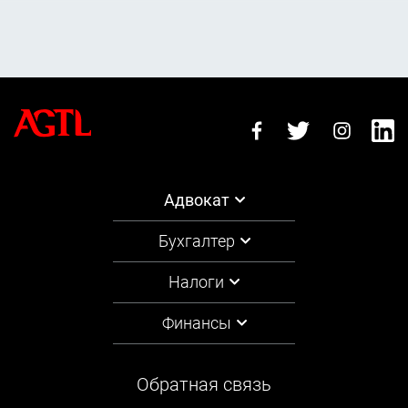
получение объяснений от свидетелей,
инициирование и помощь в проведении независимых
экспертиз,
обжалование постановления об избрании меры
пресечения,
обжалование действий следователя и прокурора,
представление интересов потерпевшего, гражданского
истца, гражданского ответчика.
Адвокат
Участие адвоката в судебных заседаниях
Бухгалтер
ведение и производство аудиозаписи судебных
заседаний,
Налоги
ходатайство о допросе свидетелей защиты в ходе
Финансы
судебного заседания,
заявление об отводе судье, составу суда и иным
участникам процесса,
Обратная связь