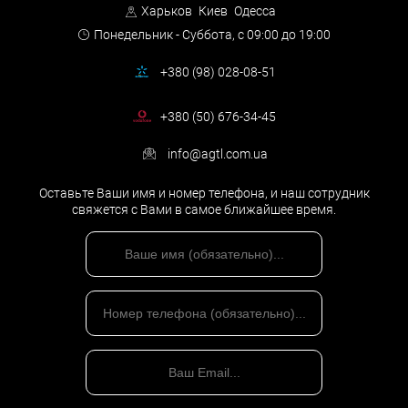
ознакомление с протоколом судебного заседания и
Харьков
Киев
Одесса
подача замечаний на его неправильность,
Понедельник - Суббота,
с 09:00 до 19:00
обжалование приговора районного суда в суд
апелляционной инстанции,
+380 (98) 028-08-51
составление и подача кассационной жалобы,
+380 (50) 676-34-45
участие адвоката в Высшем специализированном Суде
Украины по защите прав клиента,
info@agtl.com.ua
условно-досрочное освобождение от отбывания
Оставьте Ваши имя и номер телефона, и наш сотрудник
наказания.
свяжется с Вами в самое ближайшее время.
Защита свидетелей и оказание правовой помощи свидетелям
при опросах и допросах
Стадии уголовного
производства