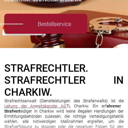
Bestellservice
STRAFRECHTLER.
STRAFRECHTLER IN
CHARKIW.
Strafrechtsanwalt (Dienstleistungen des Strafanwalts) ist die
Leitung der An
w
altskanzlei AG
TL Charkiw. Ein erf
ahrener
Strafvert
eidiger in Charkiw wird keine illegalen Handlungen der
Ermittlungsbehörden zulassen, die richtige Verteidigungstaktik
wählen, alle notwendigen Maßnahmen ergreifen, um die
Strafverfolgung zu stoppen oder die negativen Folgen für den