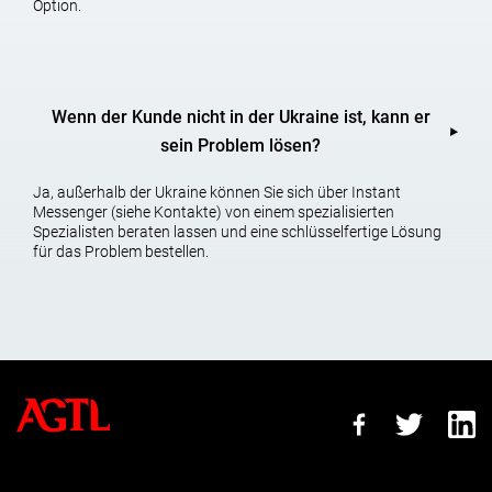
Option.
Anträgen,
die Beantragung von Bescheinigungen und anderen
Dokumenten, die der Strafsachendatei beizufügen sind,
Wenn der Kunde nicht in der Ukraine ist, kann er
Hinweise von Zeugen,
sein Problem lösen?
Initiierung und Unterstützung bei unabhängigen
Prüfungen,
Ja, außerhalb der Ukraine können Sie sich über Instant
Messenger (siehe Kontakte) von einem spezialisierten
Gegen die Entscheidung, eine Maßnahme der
Spezialisten beraten lassen und eine schlüsselfertige Lösung
Zurückhaltung zu wählen,
für das Problem bestellen.
Gegen das Vorgehen des Ermittlers und des
Staatsanwalts,
die Interessen des Opfers, des Zivilklägers, des Zivilbeklagten.
TEILNAHME DES RECHTSANWALTS AN
GERICHTSVERHANDLUNGEN
Durchführung und Erstellung von Audioaufzeichnungen