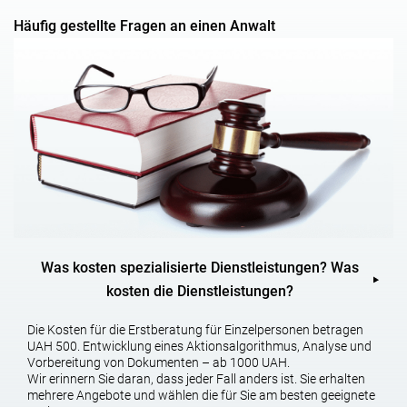
Erklärungen des Beklagten,
Häufig gestellte Fragen an einen Anwalt
Beschwerde gegen die Einleitung eines Strafverfahrens und die
Verweigerung der Einleitung eines Strafverfahrens.
VERTEIDIGUNG DES VERDÄCHTIGEN IN
UNTERSUCHUNGSHAFT
sich mit den Materialien des Strafverfahrens vertraut zu
machen und die gerichtliche Perspektive des Falles zu
bestimmen,
die Position und Taktik der Verteidigung zu entwickeln und
zu definieren,
Was kosten spezialisierte Dienstleistungen? Was
kosten die Dienstleistungen?
Beteiligung des Anwalts an Vernehmungen, persönlichen
Wetten, Durchsuchungen,
Die Kosten für die Erstberatung für Einzelpersonen betragen
UAH 500. Entwicklung eines Aktionsalgorithmus, Analyse und
Besuch des Angeklagten in einer
Vorbereitung von Dokumenten – ab 1000 UAH.
Untersuchungshaftanstalt,
Wir erinnern Sie daran, dass jeder Fall anders ist. Sie erhalten
mehrere Angebote und wählen die für Sie am besten geeignete
Abfassung und Einreichung von Rechtsanträgen und