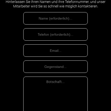
BEI ZEUGENBEFRAGUNGEN UND
Hinterlassen Sie Ihren Namen und Ihre Telefonnummer, und unser
Mitarbeiter wird Sie so schnell wie möglich kontaktieren.
VERNEHMUNGEN
Stadien des Strafverfahrens
die Einführung einer Straftat in das Einheitliche Register
der Ermittlungen;
Voruntersuchung;
Vorbereitende Gerichtsverhandlung;
Gerichtsverfahren und gerichtliche Entscheidung über ihre
Ergebnisse;
Beschwerdeverfahren;
Kassationsverfahren;