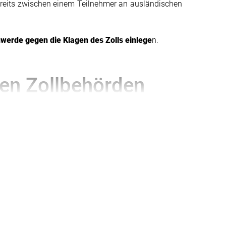
treits zwischen einem Teilnehmer an ausländischen
hwerde gegen die Klagen des Zolls einlege
n.
den Zollbehörden
 Land betroffen. Schließlich ist es auf das hohe
e Zollbehörden eine der Haupteinnahmequellen für
defizit zunehmend spürbar wird, müssen die
tigung in den letzten Jahren erheblich verändert
sgebühren zu erhöhen, und vergessen manchmal die