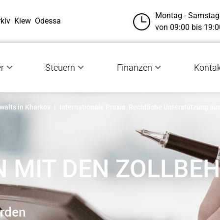
Montag - Samstag
kiv
Kiew
Odessa
von 09:00 bis 19:0
r
Steuern
Finanzen
Konta
walts in Kharkov
|
Internationale Praxis. Rechtliche Unterstützung au
EN MIT DEN ZOLLBE
örden