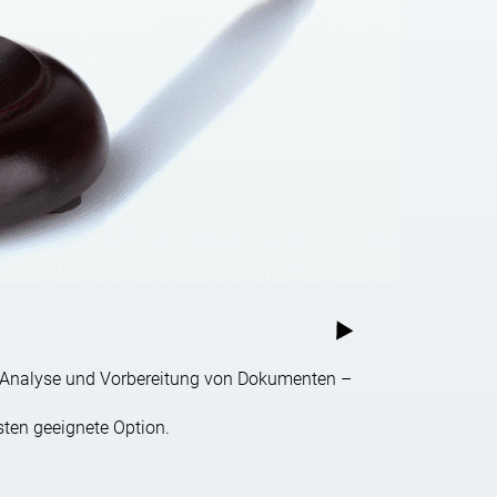
teuerabgrenzung.
inigen Fällen dazu beitragen, die Handlungen der
rm von Gebühren, die Entscheidung trat ab dem Tag
en können, kann das VED-Mitglied vor dem
s, Analyse und Vorbereitung von Dokumenten –
sten geeignete Option.