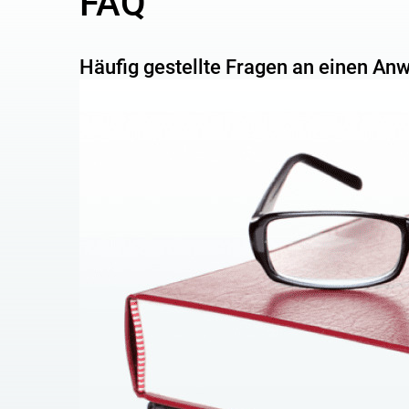
FAQ
INKOMPETENZ DER DFS-ZOLLBEAMTE
Die Probleme der Interaktion mit den Zollbehörden l
Häufig gestellte Fragen an einen Anw
Behörden, insbesondere der Inkompetenz der Zollbe
einige interne Anweisungen berücksichtigen.
Arten von Zollstreit
Je nach Thema können Zollstreitigkeiten bedingt in
Verwaltung – im Z
usammenhang mit der Verhängun
Beschwerden von Unternehmen, Unternehmern wegen 
Kostenberechnungsprüfung durch die Regulierungs
Handel – im
Zusammenhang mit der Anwendung des Zo
von Gebühren und Abgaben, Beschwerden über da