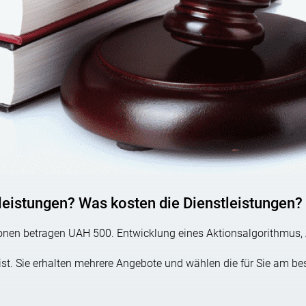
ften über Steuern, d. h. Beschwerden über falsche Mehrwerts
eit beigelegt werden?
Einreichung einer Beschwerde bei höheren Zollbehörden wird in e
Methode sind schnelle Prüfung, keine zusätzlichen Kosten in Fo
tleistungen? Was kosten die Dienstleistungen?
tscheidung in der Vorverhandlung keine Berufung eingelegt werd
ersonen betragen UAH 500. Entwicklung eines Aktionsalgorithmu
s ist. Sie erhalten mehrere Angebote und wählen die für Sie am be