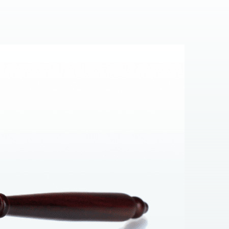
ern auch in den Besonderheiten der Arbeit der
 Experten im Zollrecht: Sie dürfen nicht einmal
nahme von Eigentum. Zu dieser Gruppe gehören
en oft „post-factum“ auf die Ergebnisse der
nschließlich globaler Fragen wie falsche Erhebung