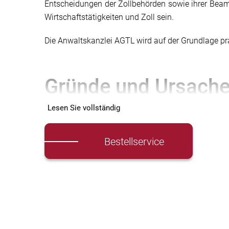
Entscheidungen der Zollbehörden sowie ihrer Beam
Wirtschaftstätigkeiten und Zoll sein.
Die Anwaltskanzlei AGTL wird auf der Grundlage pr
Gründe und Ursachen
Lesen Sie vollständig
Zollstreitigkeiten beruhen auf verschiedenen Gründe
Interesse der Zollbeamten an überhöhten Gebühren 
Bestellservice
Haushaltsmittel in unserem Land sind. Wohl nur Ste
Zollbeamten die Einnahmen für den Haushalt erhöhen
und sich an einigen Stellen verschärft. Daher su
Rechte der Unternehmen.
Nehmen wir es jedoch aus Klammern und nennen si