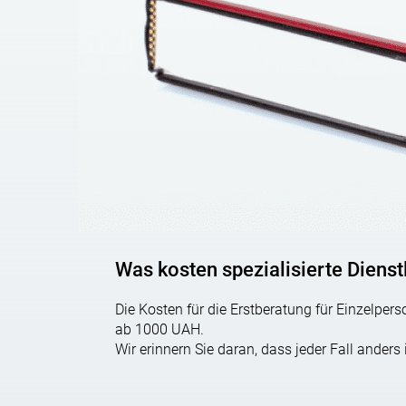
Steuern – im
Zusammenhang mit den Rechtsvorschri
Wie kann der Zollstr
Es gibt zwei Hauptmethoden:
Verwaltungstechnisch, außergerichtlic
h. Die 
Beamten in Frage zu stellen. Die Vorteile der 
Was kosten spezialisierte Diens
der Annahme in Kraft.
Berufung an das Gerich
t. Sollte gegen die En
Die Kosten für die Erstberatung für Einzelp
Verwaltungsgericht klagen.
ab 1000 UAH.
Wir erinnern Sie daran, dass jeder Fall ander