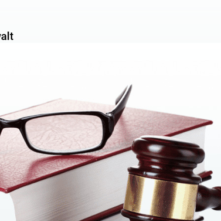
N
iegen nicht nur in den Lücken der rechtlichen Regulierung, sond
alt
amten. Entgegen der landläufigen Meinung sind Beamte oft keine
igkeiten
 verschiedene Arten unterteilt werden.
g von Sanktionen nach dem Gesetz: Geldstrafen und Beschlag
unlauterer Verwaltungsverantwortung. Verwaltungsstrafen werd
behörden verhängt.
llrechts. Die umfangreichste Kategorie von Streitigkeiten, ei
s Handeln von Beamten.