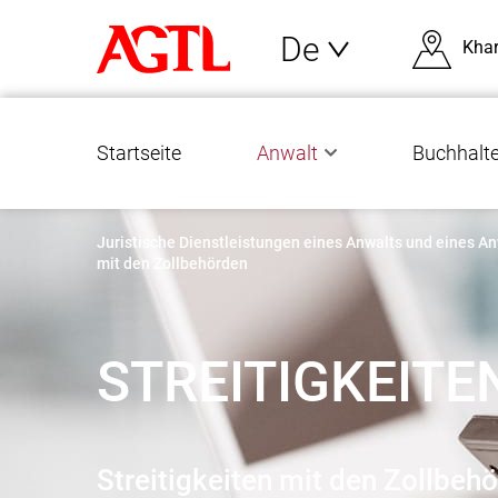
De
Khar
Startseite
Anwalt
Buchhalte
Juristische Dienstleistungen eines Anwalts und eines An
mit den Zollbehörden
STREITIGKEIT
Streitigkeiten mit den Zollbeh