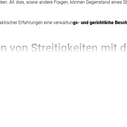
ten. All dies, sowie andere Fragen, können Gegenstand eines S
aktischer Erfahrungen eine verwaltun
gs- und gerichtliche Besc
 von Streitigkeiten mit 
n und Gründen. So ist beispielsweise auch die politische Lage im
und Bußgeldern zurückzuführen. Es ist kein Geheimnis, dass di
uern einräumen. In einer Krisensituation, in der das Haushalts
. Infolgedessen hat sich die Situation im Bereich der Zollabfer
chen beamte gewissenhaft nach Möglichkeiten, die Unternehmen
e nur einige davon.