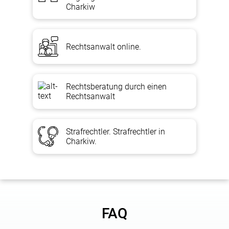
Charkiw
Rechtsberatung
Sie können sich für die Anwalts- und Anwaltsberatung durch
Feedback oder Telefon anmelden. Verwenden Sie auch Formen von
Rechtsanwalt online.
sozialen Netzwerken, oder kommen Sie zu unserem Büro in Charkiw.
Es ist möglich, eine Fernkonsultation eines Rechtsanwalts und eines
Rechtsanwalts durchzuführen.
Rechtsberatung durch einen
Rechtsanwalt
Abonnieren Sie (
@AGTLu
a) unseren T.me/AGTLua Tele
gramm-Feed
Strafrechtler. Strafrechtler in
Charkiw.
FAQ