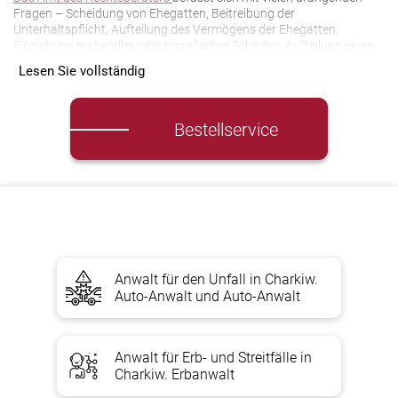
Fragen – Scheidung von Ehegatten, Beitreibung der
Unterhaltspflicht, Aufteilung des Vermögens der Ehegatten,
Einziehung materieller oder moralischer Schäden, Aufteilung eines
Anteils am gemeinsamen Vermögen der Ehegatten, Erbgut,
Lesen Sie vollständig
Anerkennung des Anspruchs auf Zwangserwerb, Kündigung des
Darlehensvertrags, Streit der Forderungen der Bank, Anfechtung
der Handlungen der Polizei, Steuer- und Arbeitsaufsicht, Zoll und
andere Stellen.
Bestellservice
Was Sie bekommen, wenn Sie
Rechtsberatung von einem
Anwalt und einem Anwalt in
Anwalt für den Unfall in Charkiw.
Charkiw
Auto-Anwalt und Auto-Anwalt
DAS GEWÜNSCHTE ERGEBNIS
Anwalt für Erb- und Streitfälle in
Charkiw. Erbanwalt