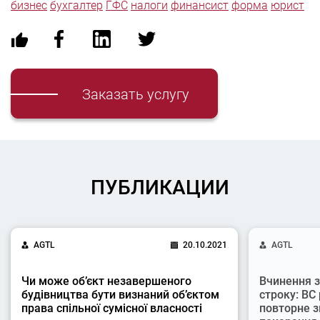
бизнес
бухгалтер
ГФС
налоги
финансист
форма
юрист
Заказать услугу
ПУБЛИКАЦИИ
AGTL
20.10.2021
AGTL
Чи може об’єкт незавершеного
Вчинення з
будівництва бути визнаний об’єктом
строку: ВС
права спільної сумісної власності
повторне з