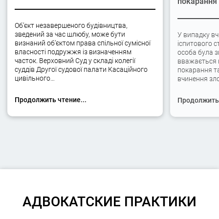
покарання
Об’єкт незавершеного будівництва,
зведений за час шлюбу, може бути
У випадку вч
визнаний об’єктом права спільної сумісної
іспитового с
власності подружжя із визначенням
особа була 
часток. Верховний Суд у складі колегії
вважається 
суддів Другої судової палати Касаційного
покарання та
цивільного…
вчинення зло
Продолжить чтение...
Продолжить 
АДВОКАТСКИЕ ПРАКТИКИ