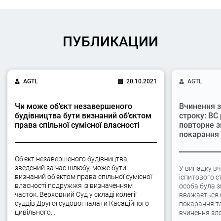
ПУБЛИКАЦИИ
AGTL
20.10.2021
AGTL
Чи може об’єкт незавершеного
Вчинення з
будівництва бути визнаний об’єктом
строку: ВС
права спільної сумісної власності
повторне з
покарання
Об’єкт незавершеного будівництва,
зведений за час шлюбу, може бути
У випадку вч
визнаний об’єктом права спільної сумісної
іспитового с
власності подружжя із визначенням
особа була 
часток. Верховний Суд у складі колегії
вважається 
суддів Другої судової палати Касаційного
покарання та
цивільного…
вчинення зло