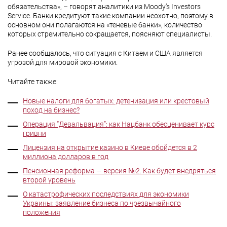
обязательства», – говорят аналитики из Moody’s Investors
Service. Банки кредитуют такие компании неохотно, поэтому в
основном они полагаются на «теневые банки», количество
которых стремительно сокращается, поясняют специалисты.
Ранее сообщалось, что ситуация с Китаем и США является
угрозой для мировой экономики.
Читайте также:
Новые налоги для богатых: детенизация или крестовый
поход на бизнес?
Операция “Девальвация”: как Нацбанк обесценивает курс
гривни
Лицензия на открытие казино в Киеве обойдется в 2
миллиона долларов в год
Пенсионная реформа — версия №2. Как будет внедряться
второй уровень
О катастрофических последствиях для экономики
Украины: заявление бизнеса по чрезвычайного
положения