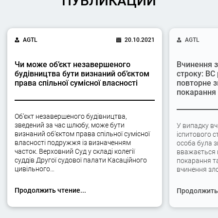
ПУБЛИКАЦИИ
AGTL
20.10.2021
AGTL
Чи може об’єкт незавершеного
Вчинення з
будівництва бути визнаний об’єктом
строку: ВС
права спільної сумісної власності
повторне з
покарання
Об’єкт незавершеного будівництва,
зведений за час шлюбу, може бути
У випадку вч
визнаний об’єктом права спільної сумісної
іспитового с
власності подружжя із визначенням
особа була 
часток. Верховний Суд у складі колегії
вважається 
суддів Другої судової палати Касаційного
покарання та
цивільного…
вчинення зло
Продолжить чтение...
Продолжить 