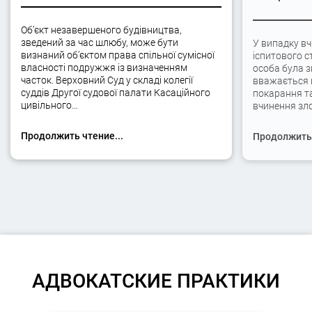
Об’єкт незавершеного будівництва,
зведений за час шлюбу, може бути
У випадку вч
визнаний об’єктом права спільної сумісної
іспитового с
власності подружжя із визначенням
особа була 
часток. Верховний Суд у складі колегії
вважається 
суддів Другої судової палати Касаційного
покарання та
цивільного…
вчинення зло
Продолжить чтение...
Продолжить 
АДВОКАТСКИЕ ПРАКТИКИ