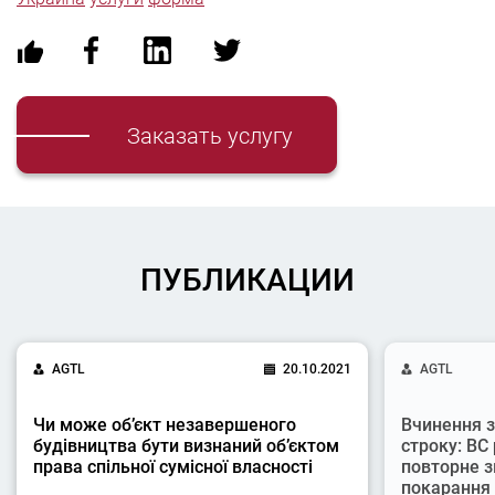
Заказать услугу
ПУБЛИКАЦИИ
AGTL
20.10.2021
AGTL
Чи може об’єкт незавершеного
Вчинення з
будівництва бути визнаний об’єктом
строку: ВС
права спільної сумісної власності
повторне з
покарання