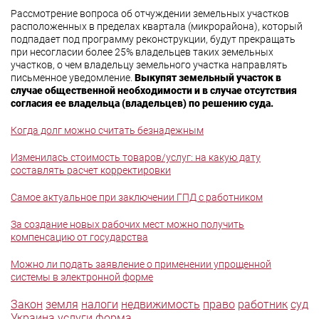
Рассмотрение вопроса об отчуждении земельных участков
расположенных в пределах квартала (микрорайона), который
подпадает под программу реконструкции, будут прекращать
при несогласии более 25% владельцев таких земельных
участков, о чем владельцу земельного участка направлять
письменное уведомление.
Выкупят земельный участок в
случае общественной необходимости и в случае отсутствия
согласия ее владельца (владельцев) по решению суда.
Когда долг можно считать безнадежным
Изменилась стоимость товаров/услуг: на какую дату
составлять расчет корректировки
Самое актуальное при заключении ГПД с работником
За создание новых рабочих мест можно получить
компенсацию от государства
Можно ли подать заявление о применении упрощенной
системы в электронной форме
Закон
земля
налоги
недвижимость
право
работник
суд
Украина
услуги
форма