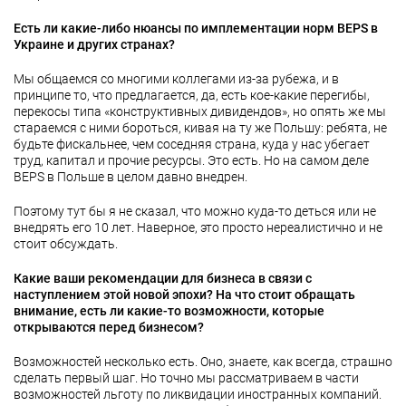
Есть ли какие-либо нюансы по имплементации норм
BEPS
в
Украине и других странах?
Мы общаемся со многими коллегами из-за рубежа, и в
принципе то, что предлагается, да, есть кое-какие перегибы,
перекосы типа «конструктивных дивидендов», но опять же мы
стараемся с ними бороться, кивая на ту же Польшу: ребята, не
будьте фискальнее, чем соседняя страна, куда у нас убегает
труд, капитал и прочие ресурсы. Это есть. Но на самом деле
BEPS в Польше в целом давно внедрен.
Поэтому тут бы я не сказал, что можно куда-то деться или не
внедрять его 10 лет. Наверное, это просто нереалистично и не
стоит обсуждать.
Какие ваши рекомендации для бизнеса в связи с
наступлением этой новой эпохи? На что стоит обращать
внимание, есть ли какие-то возможности, которые
открываются перед бизнесом?
Возможностей несколько есть. Оно, знаете, как всегда, страшно
сделать первый шаг. Но точно мы рассматриваем в части
возможностей льготу по ликвидации иностранных компаний.