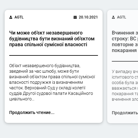
AGTL
20.10.2021
AGTL
Чи може об’єкт незавершеного
Вчинення з
будівництва бути визнаний об’єктом
строку: ВС
права спільної сумісної власності
повторне з
покарання
Об’єкт незавершеного будівництва,
зведений за час шлюбу, може бути
У випадку вч
визнаний об’єктом права спільної сумісної
іспитового с
власності подружжя із визначенням
особа була 
часток. Верховний Суд у складі колегії
вважається 
суддів Другої судової палати Касаційного
покарання та
цивільного…
вчинення зло
Продолжить чтение...
Продолжить 