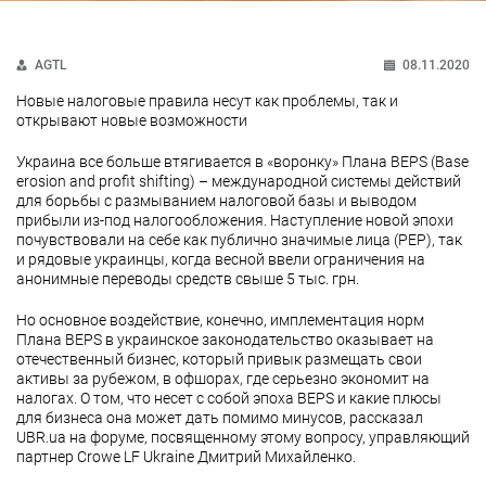
AGTL
08.11.2020
Новые налоговые правила несут как проблемы, так и
открывают новые возможности
Украина все больше втягивается в «воронку» Плана BEPS (Base
erosion and profit shifting) – международной системы действий
для борьбы с размыванием налоговой базы и выводом
прибыли из-под налогообложения. Наступление новой эпохи
почувствовали на себе как публично значимые лица (PEP), так
и рядовые украинцы, когда весной ввели ограничения на
анонимные переводы средств свыше 5 тыс. грн.
Но основное воздействие, конечно, имплементация норм
Плана BEPS в украинское законодательство оказывает на
отечественный бизнес, который привык размещать свои
активы за рубежом, в офшорах, где серьезно экономит на
налогах. О том, что несет с собой эпоха BEPS и какие плюсы
для бизнеса она может дать помимо минусов, рассказал
UBR.ua на форуме, посвященному этому вопросу, управляющий
партнер Crowe LF Ukraine Дмитрий Михайленко.