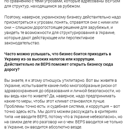
по сравнению с теми угрозами, которые адресованы BEPSом
для структур, находящимся за рубежом.
Поэтому, наверное, украинскому бизнесу действительно надо
присмотреться к угрозам, понять, справятся они с ними или
они – слишком дорогостоящее решение для зарубежья, и
увидеть те возможности для структурирования в Украине,
которые дают действующее или перспективное
законодательство.
Часто можно услышать, что бизнес боится приходить в
Украину из-за высоких налогов или коррупции.
Действительно ли
BEPS
поможет открыть бизнесу сюда
дорогу?
Вы знаете, я к этому отношусь утилитарно. Вот вы живете в
Украине, испытываете какие-либо многообразные риски от
здравоохранения до образования и личной безопасности, но
вы ведь как-то живете? Да, наверное, надо предпринимать
какие-то меры, чтобы этот климат становился лучше.
Проблемы точно есть: и судебная система, и коррупция – вот
точно здесь есть. Мы долго можем рассуждать в критериях
типа «не вводите BEPS, потому что в Украине небезопасно», но
на самом деле это разговор ни о чем. BEPS вводится не только
в Украине, он вводится абсолютно везде.