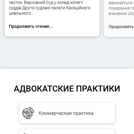
часток. Верховний Суд у складі колегії
вважається 
суддів Другої судової палати Касаційного
покарання та
цивільного…
вчинення зло
Продолжить чтение...
Продолжить 
АДВОКАТСКИЕ ПРАКТИКИ
Коммерческая практика