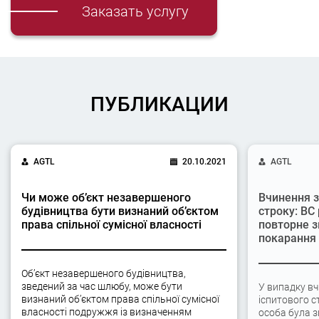
Заказать услугу
ПУБЛИКАЦИИ
AGTL
20.10.2021
AGTL
Чи може об’єкт незавершеного
Вчинення з
будівництва бути визнаний об’єктом
строку: ВС
права спільної сумісної власності
повторне з
покарання
Об’єкт незавершеного будівництва,
зведений за час шлюбу, може бути
У випадку вч
визнаний об’єктом права спільної сумісної
іспитового с
власності подружжя із визначенням
особа була 