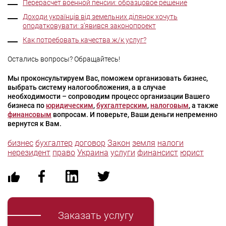
Перерасчет военной пенсии: образцовое решение
Доходи українців від земельних ділянок хочуть
оподатковувати: з’явився законопроект
Как потребовать качества ж/к услуг?
Остались вопросы? Обращайтесь!
Мы проконсультируем Вас, поможем организовать бизнес,
выбрать систему налогообложения, а в случае
необходимости – сопроводим процесс организации Вашего
бизнеса по
юридическим
,
бухгалтерским
,
налоговым
, а также
финансовым
вопросам. И поверьте, Ваши деньги непременно
вернутся к Вам.
бизнес
бухгалтер
договор
Закон
земля
налоги
нерезидент
право
Украина
услуги
финансист
юрист
Заказать услугу