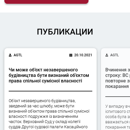
ПУБЛИКАЦИИ
AGTL
20.10.2021
AGTL
Чи може об’єкт незавершеного
Вчинення з
будівництва бути визнаний об’єктом
строку: ВС
права спільної сумісної власності
повторне з
покарання
Об’єкт незавершеного будівництва,
зведений за час шлюбу, може бути
У випадку вч
визнаний об’єктом права спільної сумісної
іспитового с
власності подружжя із визначенням
особа була 
часток. Верховний Суд у складі колегії
вважається 
суддів Другої судової палати Касаційного
покарання та