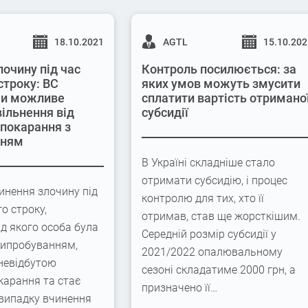
18.10.2021
AGTL
15.10.20
лочину під час
Контроль посилюється: за
строку: ВС
яких умов можуть змусити
 чи можливе
сплатити вартість отримано
вільнення від
субсидії
 покарання з
нням
В Україні складніше стало
отримати субсидію, і процес
инення злочину під
контролю для тих, хто її
го строку,
отримав, став ще жорсткішим.
ід якого особа була
Середній розмір субсидії у
випробуванням,
2021/2022 опалювальному
невідбутою
сезоні складатиме 2000 грн, а
карання та стає
призначено її…
 випадку вчинення