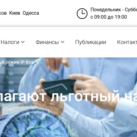
Понедельник - Субб
ков
Киев
Одесса
с 09:00 до 19:00
Налоги
Финансы
Публикации
Контак
ый режим ІP-Box
лагают льготный 