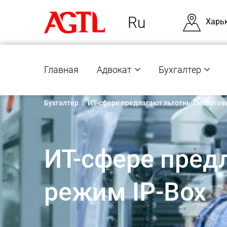
Ru
Харь
Главная
Адвокат
Бухгалтер
Бухгалтер
|
ИТ-сфере предлагают льготный налогов
ИТ-сфере пред
режим ІP-Box