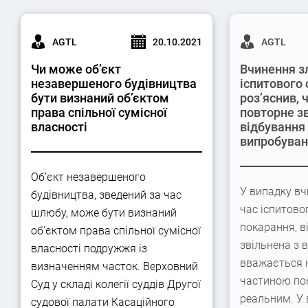
AGTL
20.10.2021
AGTL
Чи може об’єкт
Вчинення з
незавершеного будівництва
іспитового 
бути визнаний об’єктом
роз’яснив,
права спільної сумісної
повторне з
власності
відбування
випробува
Об’єкт незавершеного
У випадку вч
будівництва, зведений за час
час іспитово
шлюбу, може бути визнаний
покарання, в
об’єктом права спільної сумісної
звільнена з 
власності подружжя із
вважається 
визначенням часток. Верховний
частиною по
Суд у складі колегії суддів Другої
реальним. У
судової палати Касаційного