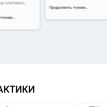
час іспитового…
Продолжить чтение...
тение...
АКТИКИ