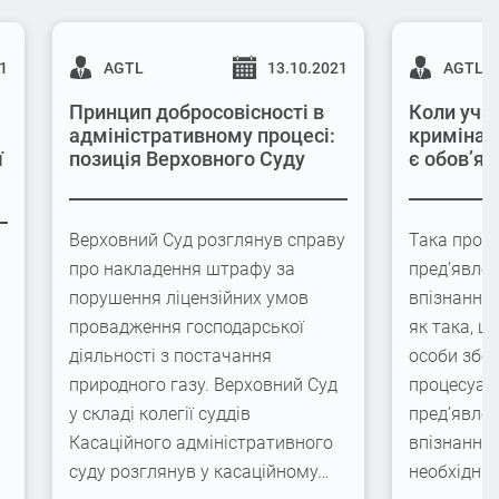
21
AGTL
13.10.2021
AGTL
Принцип добросовісності в
Коли учас
адміністративному процесі:
кримінал
ї
позиція Верховного Суду
є обов’яз
Верховний Суд розглянув справу
Така проце
про накладення штрафу за
пред’явлен
порушення ліцензійних умов
впізнання
провадження господарської
як така, щ
діяльності з постачання
особи збер
природного газу. Верховний Суд
процесуаль
у складі колегії суддів
пред’явлен
Касаційного адміністративного
впізнання,
суду розглянув у касаційному…
необхідні