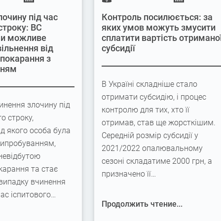
лочину під час
Контроль посилюється: за
строку: ВС
яких умов можуть змусити
 чи можливе
сплатити вартість отримано
вільнення від
субсидії
 покарання з
нням
В Україні складніше стало
отримати субсидію, і процес
инення злочину під
контролю для тих, хто її
го строку,
отримав, став ще жорсткішим.
ід якого особа була
Середній розмір субсидії у
випробуванням,
2021/2022 опалювальному
невідбутою
сезоні складатиме 2000 грн, а
карання та стає
призначено її…
 випадку вчинення
час іспитового…
Продолжить чтение...