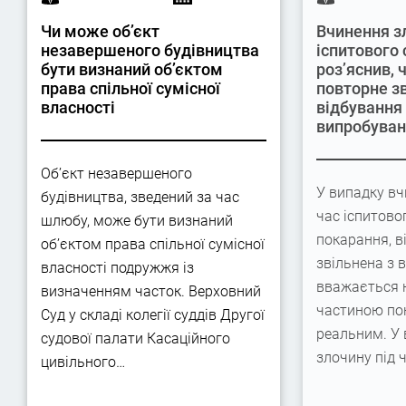
Чи може об’єкт
Вчинення з
незавершеного будівництва
іспитового 
бути визнаний об’єктом
роз’яснив,
права спільної сумісної
повторне з
власності
відбування
випробува
Об’єкт незавершеного
У випадку вч
будівництва, зведений за час
час іспитово
шлюбу, може бути визнаний
покарання, в
об’єктом права спільної сумісної
звільнена з 
власності подружжя із
вважається 
визначенням часток. Верховний
частиною по
Суд у складі колегії суддів Другої
реальним. У
судової палати Касаційного
злочину під 
цивільного…