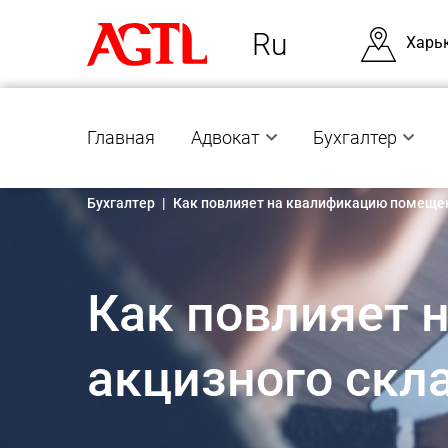
Ru
Харь
Главная
Адвокат
Бухгалтер
Бухгалтер
|
Как повлияет на квалификацию помещени
Как повлияет 
акцизного скла