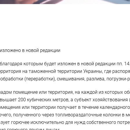
 изложено в новой редакции
У, благодаря которым будет изложен в новой редакции пп. 1
территория на таможенной территории Украины, где распор
обработки (переработки), смешивания, разлива, погрузки-р
кладом помещение или территория, на каждой из которых 
евышает 200 кубических метров, а субъект хозяйствования
помещения или территории получает в течение календарног
ючего, полученного через топливораздаточные колонки в м
ьзует горючее исключительно для нужд собственного потр
ния горючего другим лицам.