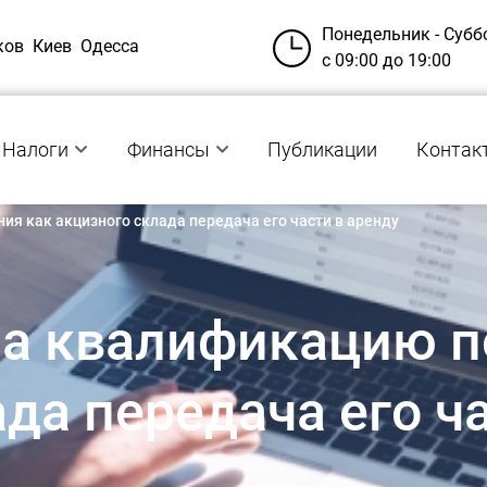
Понедельник - Субб
ков
Киев
Одесса
с 09:00 до 19:00
Налоги
Финансы
Публикации
Контак
я как акцизного склада передача его части в аренду
на квалификацию 
да передача его ч