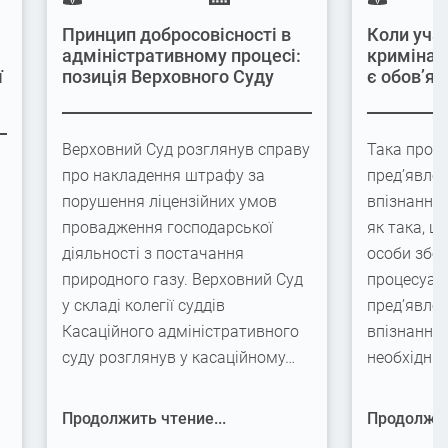
Принцип добросовісності в
Коли учас
адміністративному процесі:
кримінал
ї
позиція Верховного Суду
є обов’яз
Верховний Суд розглянув справу
Така проце
про накладення штрафу за
пред’явлен
порушення ліцензійних умов
впізнання
провадження господарської
як така, щ
діяльності з постачання
особи збер
природного газу. Верховний Суд
процесуаль
у складі колегії суддів
пред’явлен
Касаційного адміністративного
впізнання,
суду розглянув у касаційному…
необхідні
Продолжить чтение...
Продолжит