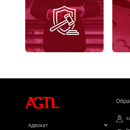
Обра
Х
Адвокат