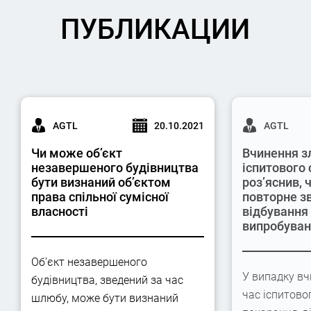
ПУБЛИКАЦИИ
AGTL
20.10.2021
AGTL
Чи може об’єкт
Вчинення з
незавершеного будівництва
іспитового 
бути визнаний об’єктом
роз’яснив,
права спільної сумісної
повторне з
власності
відбування
випробува
Об’єкт незавершеного
У випадку вч
будівництва, зведений за час
час іспитово
шлюбу, може бути визнаний