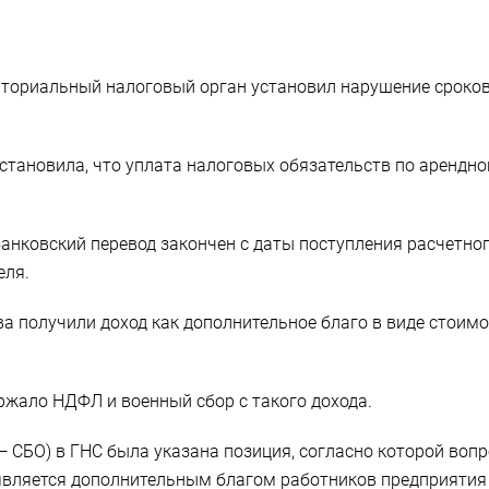
ториальный налоговый орган установил нарушение сроков у
установила, что уплата налоговых обязательств по арендн
банковский перевод закончен с даты поступления расчетно
еля.
а получили доход как дополнительное благо в виде стоим
ржало НДФЛ и военный сбор с такого дохода.
— СБО) в ГНС была указана позиция, согласно которой во
является дополнительным благом работников предприятия