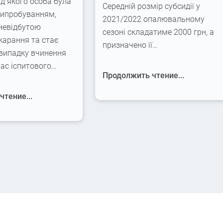
ід якого особа була
Середній розмір субсидії у
випробуванням,
2021/2022 опалювальному
невідбутою
сезоні складатиме 2000 грн, а
карання та стає
призначено її…
 випадку вчинення
час іспитового…
Продолжить чтение...
тение...