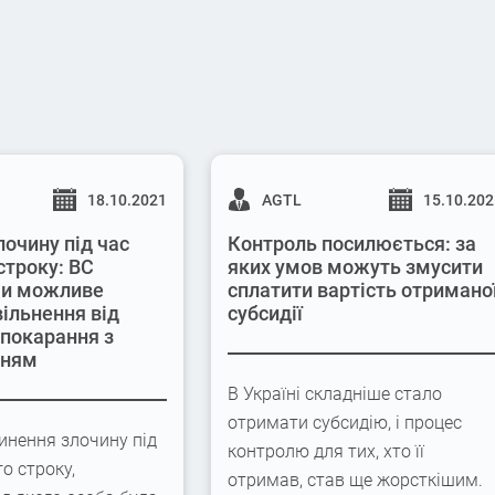
18.10.2021
AGTL
15.10.20
лочину під час
Контроль посилюється: за
строку: ВС
яких умов можуть змусити
 чи можливе
сплатити вартість отримано
вільнення від
субсидії
 покарання з
нням
В Україні складніше стало
отримати субсидію, і процес
инення злочину під
контролю для тих, хто її
го строку,
отримав, став ще жорсткішим.