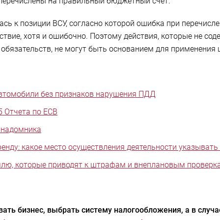
перечислены на правильный бюджетный счет.
ась к позиции ВСУ, согласно которой ошибка при перечисл
твие, хотя и ошибочно. Поэтому действия, которые не сод
обязательств, не могут быть основанием для применения
автомобили без признаков нарушения ПДД
5 Отчета по ЕСВ
-надомника
енду: какое место осуществления деятельности указывать
емлю, которые приводят к штрафам и внеплановым проверк
ать бизнес, выбрать систему налогообложения, а в случ