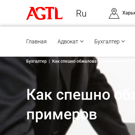
Ru
Харь
Главная
Адвокат
Бухгалтер
Бухгалтер
|
Как спешно обжаловать решения ГНС — 
Как спешно об
примеров