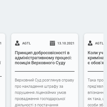
21
AGTL
13.10.2021
AGTL
Принцип добросовісності в
Коли учас
адміністративному процесі:
кримінал
ї
позиція Верховного Суду
є обов’яз
Верховний Суд розглянув справу
Така проце
про накладення штрафу за
пред’явлен
порушення ліцензійних умов
впізнання
провадження господарської
як така, щ
діяльності з постачання
особи збер