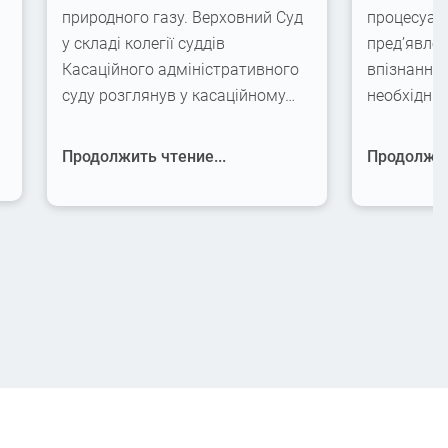
природного газу. Верховний Суд
процесуаль
у складі колегії суддів
пред’явлен
Касаційного адміністративного
впізнання,
суду розглянув у касаційному…
необхідні
Продолжить чтение...
Продолжит