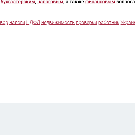
,
бухгалтерским
,
налоговым
, а также
финансовым
вопроса
овор
налоги
НДФЛ
недвижимость
проверки
работник
Украи