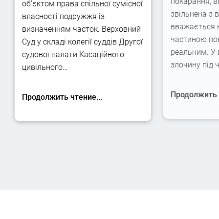
покарання, в
об’єктом права спільної сумісної
звільнена з 
власності подружжя із
вважається 
визначенням часток. Верховний
частиною по
Суд у складі колегії суддів Другої
реальним. У
судової палати Касаційного
злочину під 
цивільного…
Продолжить ч
Продолжить чтение...