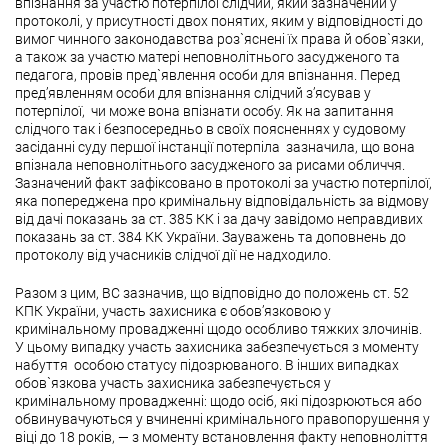
впізнання за участю потерпілої слідчий, який зазначений у
протоколі, у присутності двох понятих, яким у відповідності до
вимог чинного законодавства роз`яснені їх права й обов`язки,
а також за участю матері неповнолітнього засудженого та
педагога, провів пред`явлення особи для впізнання. Перед
пред’явленням особи для впізнання слідчий з’ясував у
потерпілої, чи може вона впізнати особу. Як на запитання
слідчого так і безпосередньо в своїх поясненнях у судовому
засіданні суду першої інстанції потерпіла зазначила, що вона
впізнала неповнолітнього засудженого за рисами обличчя.
Зазначений факт зафіксовано в протоколі за участю потерпілої,
яка попереджена про кримінальну відповідальність за відмову
від дачі показань за ст. 385 КК і за дачу завідомо неправдивих
показань за ст. 384 КК України. Зауважень та доповнень до
протоколу від учасників слідчої дії не надходило.
Разом з цим, ВС зазначив, що відповідно до положень ст. 52
КПК України, участь захисника є обов’язковою у
кримінальному провадженні щодо особливо тяжких злочинів.
У цьому випадку участь захисника забезпечується з моменту
набуття особою статусу підозрюваного. В інших випадках
обов`язкова участь захисника забезпечується у
кримінальному провадженні: щодо осіб, які підозрюються або
обвинувачуються у вчиненні кримінального правопорушення у
віці до 18 років, — з моменту встановлення факту неповноліття