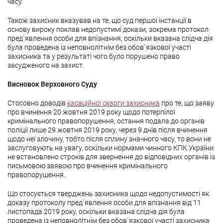
часу.
Також захисник вказував на те, що суд першої інстанції в
основу вироку поклав недопустимі докази, зокрема протокол
пред`явлення особи для впізнання, оскільки вказана слідча дія
була проведена із неповнолітнім без обов`язкової участі
захисника та у результаті чого було порушено право
засудженого на захист.
Висновок Верховного Суду
Стосовно доводів
касаційної скарги захисника
про те, що заяву
про вчинення 20 жовтня 2019 року щодо потерпілої
кримінального правопорушення, остання подала до органів
поліції лише 29 жовтня 2019 року, через 9 днів після вчинення
щодо неї злочину, тобто після сплину значного часу, то вони не
заслуговують на увагу, оскільки нормами чинного КПК України
не встановлено строків для звернення до відповідних органів із
письмовою заявою про вчинення кримінального
правопорушення.
Що стосується тверджень захисника щодо недопустимості як
доказу протоколу пред`явлення особи для впізнання від 11
листопада 2019 року, оскільки вказана слідча дія була
проведена із неповнолітнім без обов`язкової участі захисника