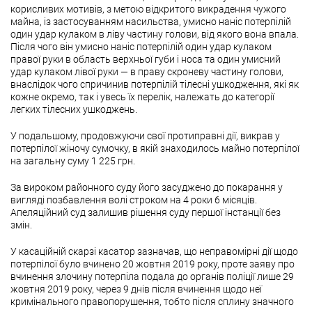
корисливих мотивів, з метою відкритого викрадення чужого
майна, із застосуванням насильства, умисно наніс потерпілій
один удар кулаком в ліву частину голови, від якого вона впала.
Після чого він умисно наніс потерпілій один удар кулаком
правої руки в область верхньої губи і носа та один умисний
удар кулаком лівої руки — в праву скроневу частину голови,
внаслідок чого спричинив потерпілій тілесні ушкодження, які як
кожне окремо, так і увесь їх перелік, належать до категорії
легких тілесних ушкоджень.
У подальшому, продовжуючи свої протиправні дії, викрав у
потерпілої жіночу сумочку, в якій знаходилось майно потерпілої
на загальну суму 1 225 грн.
За вироком районного суду його засуджено до покарання у
вигляді позбавлення волі строком на 4 роки 6 місяців.
Апеляційний суд залишив рішення суду першої інстанції без
змін.
У касаційній скарзі касатор зазначав, що неправомірні дії щодо
потерпілої було вчинено 20 жовтня 2019 року, проте заяву про
вчинення злочину потерпіла подала до органів поліції лише 29
жовтня 2019 року, через 9 днів після вчинення щодо неї
кримінального правопорушення, тобто після сплину значного