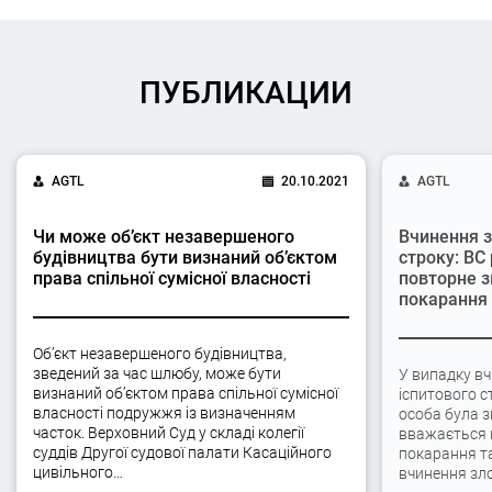
ПУБЛИКАЦИИ
AGTL
20.10.2021
AGTL
Чи може об’єкт незавершеного
Вчинення з
будівництва бути визнаний об’єктом
строку: ВС
права спільної сумісної власності
повторне з
покарання
Об’єкт незавершеного будівництва,
зведений за час шлюбу, може бути
У випадку вч
визнаний об’єктом права спільної сумісної
іспитового с
власності подружжя із визначенням
особа була 
часток. Верховний Суд у складі колегії
вважається 
суддів Другої судової палати Касаційного
покарання та
цивільного…
вчинення зло