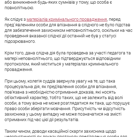
або виникнення будь-яких сумнівів у тому, що особа є
повнолітньою.
Як слідує з
матеріалів кримінального провадження
, перед
пред`явленням особи для впізнання в слідчого не було підстав
для забезпечення захисником неповнолітнього, оскільки на час
проведення вказаної слідчої дії останній не був у статусі
підозрюваного.
Крім того, дана слідча дія була проведена за участі педагога та
матері неповнолітнього, що підтверджується відповідним
протоколом, який міститься у матеріалах кримінального
провадження.
При цьому, колегія суддів звернула увагу на те, що така
процесуальна дія, як пред’явлення особи для впізнання,
пов’язана з необхідністю отримання доказів, які носять
об’єктивний характер, тобто таких, що не залежить від волі
особи, а тому вона не може розглядатися як така, що порушує
право особи зберігати мовчання. Присутність чи відсутність
захисника у цьому випадку не може позначатися на змісті
отриманих під час цієї дії результатів.
Таким чином, доводи касаційної скарги захисника щодо
недопустимості як доказу протоколу пред’явлення особи для