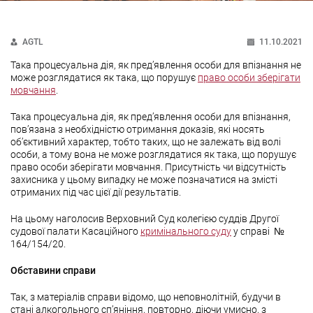
AGTL
11.10.2021
Така процесуальна дія, як пред’явлення особи для впізнання не
може розглядатися як така, що порушує
право особи зберігати
мовчання
.
Така процесуальна дія, як пред’явлення особи для впізнання,
пов’язана з необхідністю отримання доказів, які носять
об’єктивний характер, тобто таких, що не залежать від волі
особи, а тому вона не може розглядатися як така, що порушує
право особи зберігати мовчання. Присутність чи відсутність
захисника у цьому випадку не може позначатися на змісті
отриманих під час цієї дії результатів.
На цьому наголосив Верховний Суд колегією суддів Другої
судової палати Касаційного
кримінального суду
у справі
№
164/154/20.
Обставини справи
Так, з матеріалів справи відомо, що неповнолітній, будучи в
стані алкогольного сп’яніння, повторно, діючи умисно, з