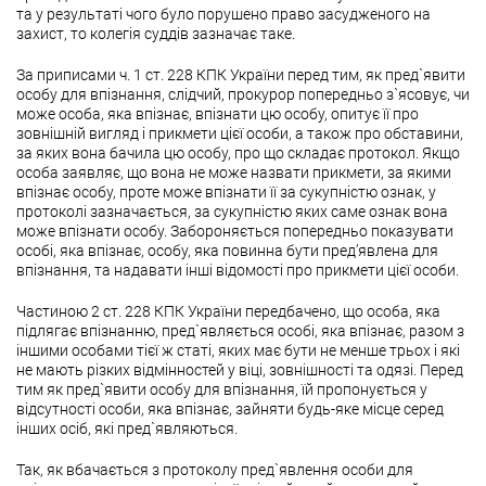
та у результаті чого було порушено право засудженого на
захист, то колегія суддів зазначає таке.
За приписами ч. 1 ст. 228 КПК України перед тим, як пред`явити
особу для впізнання, слідчий, прокурор попередньо з`ясовує, чи
може особа, яка впізнає, впізнати цю особу, опитує її про
зовнішній вигляд і прикмети цієї особи, а також про обставини,
за яких вона бачила цю особу, про що складає протокол. Якщо
особа заявляє, що вона не може назвати прикмети, за якими
впізнає особу, проте може впізнати її за сукупністю ознак, у
протоколі зазначається, за сукупністю яких саме ознак вона
може впізнати особу. Забороняється попередньо показувати
особі, яка впізнає, особу, яка повинна бути пред’явлена для
впізнання, та надавати інші відомості про прикмети цієї особи.
Частиною 2 ст. 228 КПК України передбачено, що особа, яка
підлягає впізнанню, пред`являється особі, яка впізнає, разом з
іншими особами тієї ж статі, яких має бути не менше трьох і які
не мають різких відмінностей у віці, зовнішності та одязі. Перед
тим як пред`явити особу для впізнання, їй пропонується у
відсутності особи, яка впізнає, зайняти будь-яке місце серед
інших осіб, які пред`являються.
Так, як вбачається з протоколу пред`явлення особи для