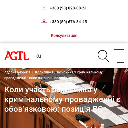
+380 (98) 028-08-51
+380 (50) 676-34-45
Консультация
Ru
Адвокат, юрист
|
Коли участь захисника у кримінальному
провадженні є обов’язковою: позиція ВС
Коли участь захисника у
кримінальному провадженні є
обов’язковою: позиція ВС