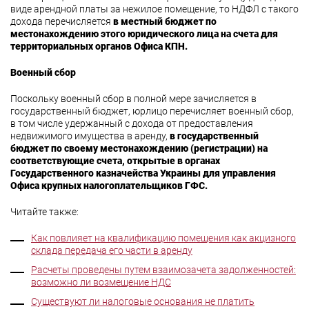
виде арендной платы за нежилое помещение, то НДФЛ с такого
дохода перечисляется
в местный бюджет по
местонахождению этого юридического лица на счета для
территориальных органов Офиса КПН.
Военный сбор
Поскольку военный сбор в полной мере зачисляется в
государственный бюджет, юрлицо перечисляет военный сбор,
в том числе удержанный с дохода от предоставления
недвижимого имущества в аренду,
в государственный
бюджет по своему местонахождению (регистрации) на
соответствующие счета, открытые в органах
Государственного казначейства Украины для управления
Офиса крупных налогоплательщиков ГФС.
Читайте также:
Как повлияет на квалификацию помещения как акцизного
склада передача его части в аренду
Расчеты проведены путем взаимозачета задолженностей:
возможно ли возмещение НДС
Существуют ли налоговые основания не платить