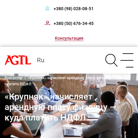
+380 (98) 028-08-51
+380 (50) 676-34-45
Консультация
Ru
Бухгалтер
|
«Крупняк» начисляет арендную плату физлицу — куда
платить НДФЛ
«Крупняк» начисляет
арендную плату физлицу —
куда платить НДФЛ