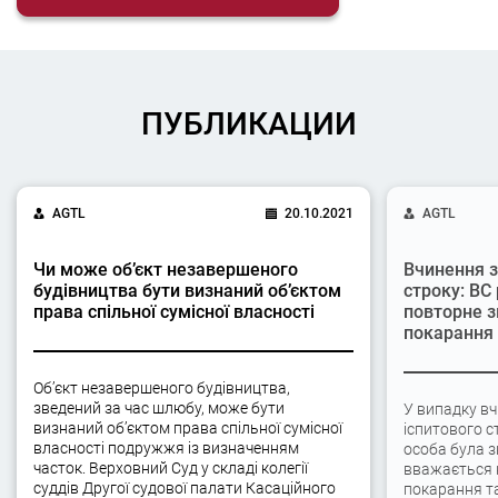
ПУБЛИКАЦИИ
AGTL
20.10.2021
AGTL
Чи може об’єкт незавершеного
Вчинення з
будівництва бути визнаний об’єктом
строку: ВС
права спільної сумісної власності
повторне з
покарання
Об’єкт незавершеного будівництва,
зведений за час шлюбу, може бути
У випадку вч
визнаний об’єктом права спільної сумісної
іспитового с
власності подружжя із визначенням
особа була 
часток. Верховний Суд у складі колегії
вважається 
суддів Другої судової палати Касаційного
покарання та