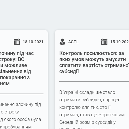
18.10.2021
AGTL
15.10.20
лочину під час
Контроль посилюється: за
строку: ВС
яких умов можуть змусити
 чи можливе
сплатити вартість отримано
вільнення від
субсидії
 покарання з
нням
В Україні складніше стало
отримати субсидію, і процес
инення злочину під
контролю для тих, хто її
го строку,
отримав, став ще жорсткішим.
ід якого особа була
Середній розмір субсидії у
випробуванням,