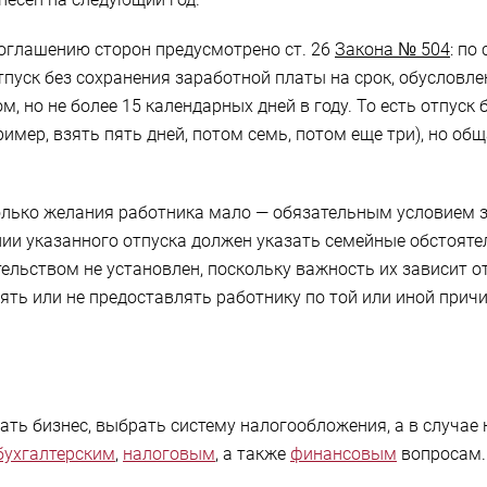
соглашению сторон предусмотрено ст. 26
Закона № 504
: по
пуск без сохранения заработной платы на срок, обуслов
 но не более 15 календарных дней в году. То есть отпуск
ример, взять пять дней, потом семь, потом еще три), но о
олько желания работника мало — обязательным условием зд
нии указанного отпуска должен указать семейные обстояте
тельством не установлен, поскольку важность их зависит о
ять или не предоставлять работнику по той или иной прич
ть бизнес, выбрать систему налогообложения, а в случае
бухгалтерским
,
налоговым
, а также
финансовым
вопросам. 