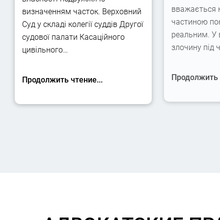
вважається 
визначенням часток. Верховний
частиною по
Суд у складі колегії суддів Другої
реальним. У
судової палати Касаційного
злочину під 
цивільного…
Продолжить ч
Продолжить чтение...