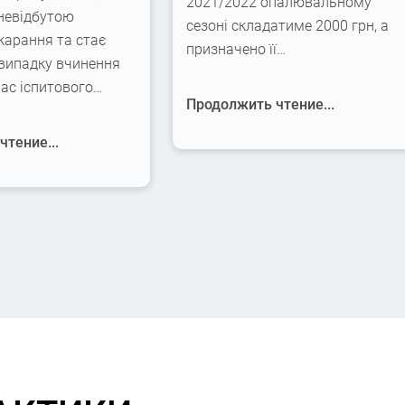
2021/2022 опалювальному
невідбутою
сезоні складатиме 2000 грн, а
карання та стає
призначено її…
 випадку вчинення
час іспитового…
Продолжить чтение...
тение...