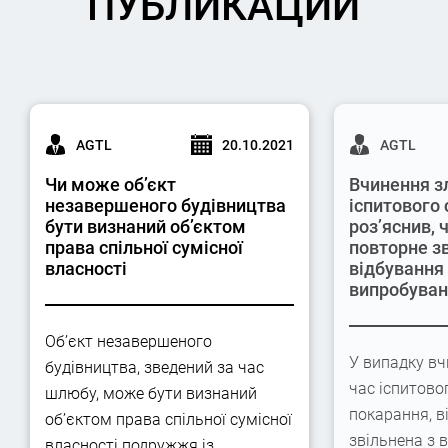
ПУБЛИКАЦИИ
AGTL
20.10.2021
AGTL
Чи може об’єкт
Вчинення з
незавершеного будівництва
іспитового 
бути визнаний об’єктом
роз’яснив,
права спільної сумісної
повторне з
власності
відбування
випробува
Об’єкт незавершеного
У випадку вч
будівництва, зведений за час
час іспитово
шлюбу, може бути визнаний
покарання, в
об’єктом права спільної сумісної
звільнена з 
власності подружжя із