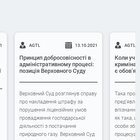
21
AGTL
13.10.2021
AGTL
Принцип добросовісності в
Коли учас
адміністративному процесі:
кримінал
ї
позиція Верховного Суду
є обов’яз
Верховний Суд розглянув справу
Така проце
про накладення штрафу за
пред’явлен
порушення ліцензійних умов
впізнання
провадження господарської
як така, щ
діяльності з постачання
особи збер
природного газу. Верховний Суд
процесуаль