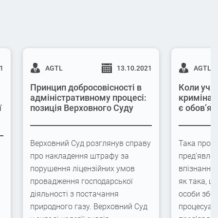
21
AGTL
13.10.2021
AGTL
Принцип добросовісності в
Коли учас
адміністративному процесі:
кримінал
ї
позиція Верховного Суду
є обов’яз
Верховний Суд розглянув справу
Така проце
про накладення штрафу за
пред’явлен
порушення ліцензійних умов
впізнання
провадження господарської
як така, щ
діяльності з постачання
особи збер
природного газу. Верховний Суд
процесуаль