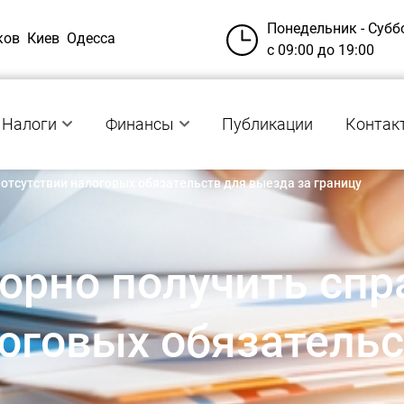
Понедельник - Субб
ков
Киев
Одесса
с 09:00 до 19:00
Налоги
Финансы
Публикации
Контак
 отсутствии налоговых обязательств для выезда за границу
орно получить спр
логовых обязатель