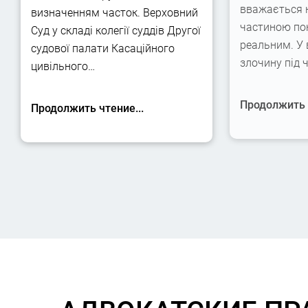
вважається 
визначенням часток. Верховний
частиною по
Суд у складі колегії суддів Другої
реальним. У
судової палати Касаційного
злочину під 
цивільного…
Продолжить ч
Продолжить чтение...