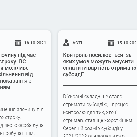
18.10.2021
AGTL
15.10.20
лочину під час
Контроль посилюється: за
строку: ВС
яких умов можуть змусити
 чи можливе
сплатити вартість отримано
вільнення від
субсидії
 покарання з
нням
В Україні складніше стало
отримати субсидію, і процес
инення злочину під
контролю для тих, хто її
го строку,
отримав, став ще жорсткішим.
ід якого особа була
Середній розмір субсидії у
випробуванням,
2021/2022 опалювальному