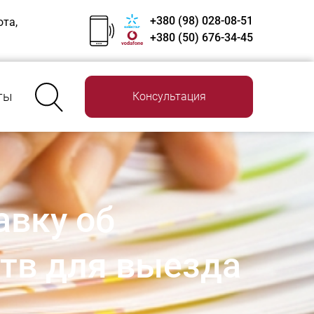
+380 (98) 028-08-51
ота,
+380 (50) 676-34-45
ты
Консультация
авку об
ств для выезда