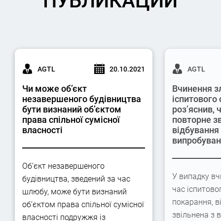
ПУБЛИКАЦИИ
AGTL
20.10.2021
AGTL
Чи може об’єкт
Вчинення з
незавершеного будівництва
іспитового 
бути визнаний об’єктом
роз’яснив,
права спільної сумісної
повторне з
власності
відбування
випробува
Об’єкт незавершеного
У випадку вч
будівництва, зведений за час
час іспитово
шлюбу, може бути визнаний
покарання, в
об’єктом права спільної сумісної
звільнена з 
власності подружжя із