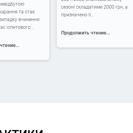
невідбутою
сезоні складатиме 2000 грн, а
карання та стає
призначено її…
 випадку вчинення
час іспитового…
Продолжить чтение...
тение...