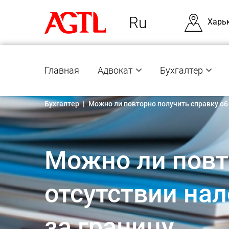
Ru
Харь
Главная
Адвокат
Бухгалтер
Бухгалтер
|
Можно ли повторно получить справку об
Можно ли повт
отсутствии на
за границу