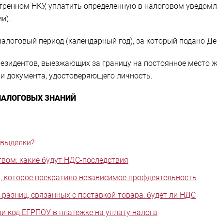
тренном НКУ, уплатить определенную в налоговом уведомл
и).
налоговый период (календарный год), за который подано Д
езидентов, выезжающих за границу на постоянное место жи
ии документа, удостоверяющего личность.
 НАЛОГОВЫХ ЗНАНИЙ
 выделки?
вом: какие будут НДС-последствия
а, которое прекратило независимое профдеятельность
разниц, связанных с поставкой товара: будет ли НДС
ли код ЕГРПОУ в платежке на уплату налога