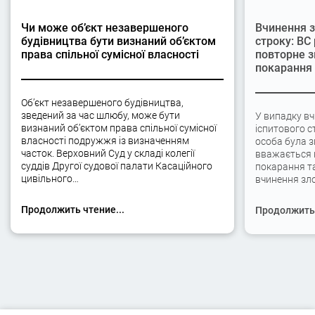
Чи може об’єкт незавершеного
Вчинення з
будівництва бути визнаний об’єктом
строку: ВС
права спільної сумісної власності
повторне з
покарання
Об’єкт незавершеного будівництва,
зведений за час шлюбу, може бути
У випадку вч
визнаний об’єктом права спільної сумісної
іспитового с
власності подружжя із визначенням
особа була 
часток. Верховний Суд у складі колегії
вважається 
суддів Другої судової палати Касаційного
покарання та
цивільного…
вчинення зло
Продолжить чтение...
Продолжить 