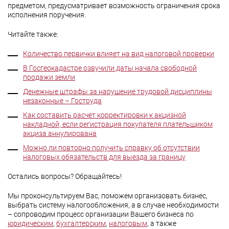
предметом, предусматривает возможность ограничения срока
исполнения поручения.
Читайте также:
Количество первички влияет на вид налоговой проверки
В Госгеокадастре озвучили даты начала свободной
продажи земли
Денежные штрафы за нарушение трудовой дисциплины
незаконные – Гоструда
Как составить расчет корректировки к акцизной
накладной, если регистрация покупателя плательщиком
акциза аннулирована
Можно ли повторно получить справку об отсутствии
налоговых обязательств для выезда за границу
Остались вопросы? Обращайтесь!
Мы проконсультируем Вас, поможем организовать бизнес,
выбрать систему налогообложения, а в случае необходимости
– сопроводим процесс организации Вашего бизнеса по
юридическим
,
бухгалтерским
,
налоговым
, а также