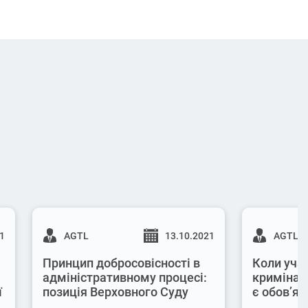
21
AGTL
13.10.2021
AGTL
Принцип добросовісності в
Коли учас
адміністративному процесі:
кримінал
ї
позиція Верховного Суду
є обов’яз