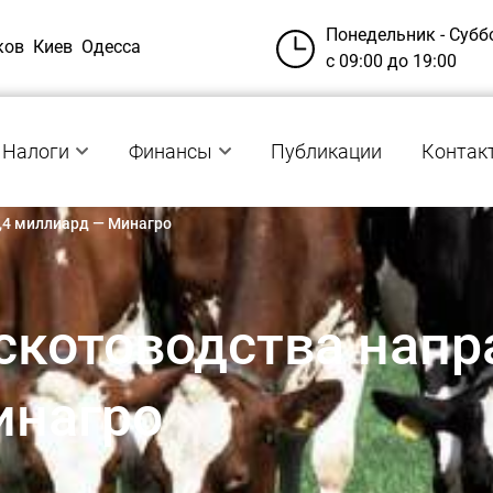
Понедельник - Субб
ков
Киев
Одесса
с 09:00 до 19:00
Налоги
Финансы
Публикации
Контак
,4 миллиард — Минагро
скотоводства напра
инагро