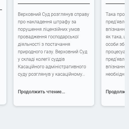
Верховний Суд розглянув справу
Така проце
про накладення штрафу за
пред’явлен
порушення ліцензійних умов
впізнання
провадження господарської
як така, щ
діяльності з постачання
особи збер
природного газу. Верховний Суд
процесуаль
у складі колегії суддів
пред’явлен
Касаційного адміністративного
впізнання,
суду розглянув у касаційному…
необхідні
Продолжить чтение...
Продолжит