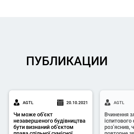
ПУБЛИКАЦИИ
AGTL
20.10.2021
AGTL
Чи може об’єкт
Вчинення з
незавершеного будівництва
іспитового 
бути визнаний об’єктом
роз’яснив,
права спільної сумісної
повторне з