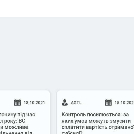
18.10.2021
AGTL
15.10.20
лочину під час
Контроль посилюється: за
строку: ВС
яких умов можуть змусити
 чи можливе
сплатити вартість отримано
вільнення від
субсидії