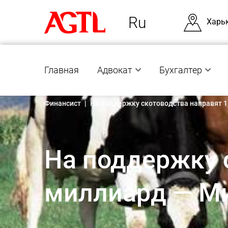
Ru
Харь
Главная
Адвокат
Бухгалтер
Финансист
|
На поддержку скотоводства направят 1
На поддержку 
миллиард — М