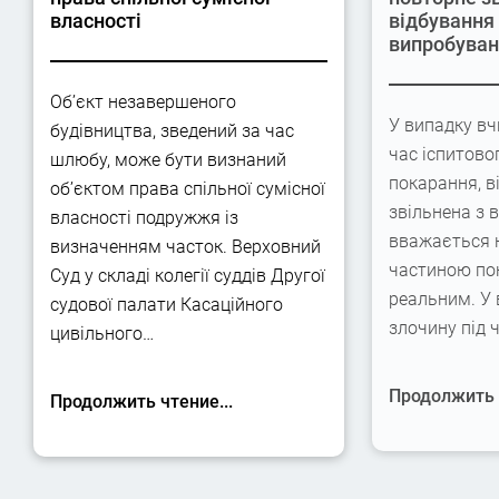
власності
відбування
випробува
Об’єкт незавершеного
У випадку вч
будівництва, зведений за час
час іспитово
шлюбу, може бути визнаний
покарання, в
об’єктом права спільної сумісної
звільнена з 
власності подружжя із
вважається 
визначенням часток. Верховний
частиною по
Суд у складі колегії суддів Другої
реальним. У
судової палати Касаційного
злочину під 
цивільного…
Продолжить ч
Продолжить чтение...