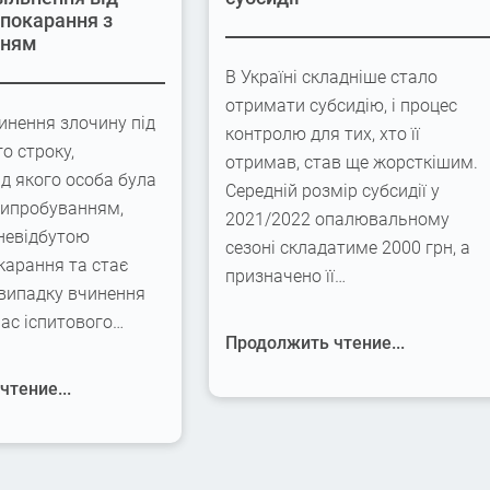
 покарання з
нням
В Україні складніше стало
отримати субсидію, і процес
инення злочину під
контролю для тих, хто її
го строку,
отримав, став ще жорсткішим.
ід якого особа була
Середній розмір субсидії у
випробуванням,
2021/2022 опалювальному
невідбутою
сезоні складатиме 2000 грн, а
карання та стає
призначено її…
 випадку вчинення
час іспитового…
Продолжить чтение...
тение...