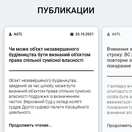
ПУБЛИКАЦИИ
AGTL
20.10.2021
AGTL
Чи може об’єкт незавершеного
Вчинення з
будівництва бути визнаний об’єктом
строку: ВС
права спільної сумісної власності
повторне з
покарання
Об’єкт незавершеного будівництва,
зведений за час шлюбу, може бути
У випадку вч
визнаний об’єктом права спільної сумісної
іспитового с
власності подружжя із визначенням
особа була 
часток. Верховний Суд у складі колегії
вважається 
суддів Другої судової палати Касаційного
покарання та
цивільного…
вчинення зло
Продолжить чтение...
Продолжить 