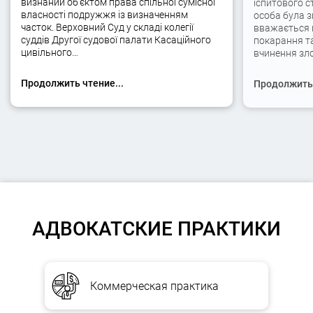
визнаний об’єктом права спільної сумісної
іспитового с
власності подружжя із визначенням
особа була 
часток. Верховний Суд у складі колегії
вважається 
суддів Другої судової палати Касаційного
покарання та
цивільного…
вчинення зло
Продолжить чтение...
Продолжить 
АДВОКАТСКИЕ ПРАКТИКИ
Коммерческая практика