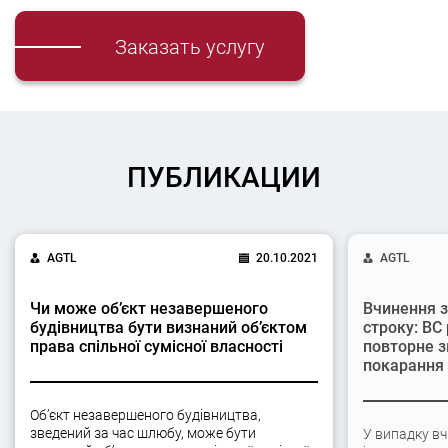
Заказать услугу
ПУБЛИКАЦИИ
AGTL
20.10.2021
AGTL
Чи може об’єкт незавершеного
Вчинення з
будівництва бути визнаний об’єктом
строку: ВС
права спільної сумісної власності
повторне з
покарання
Об’єкт незавершеного будівництва,
зведений за час шлюбу, може бути
У випадку вч