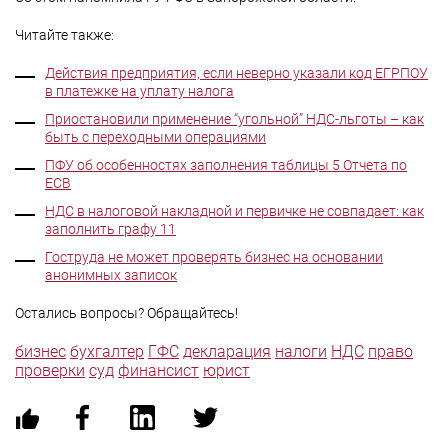
Читайте также:
Действия предприятия, если неверно указали код ЕГРПОУ
в платежке на уплату налога
Приостановили применение “угольной” НДС-льготы – как
быть с переходными операциями
ПФУ об особенностях заполнения таблицы 5 Отчета по
ЕСВ
НДС в налоговой накладной и первичке не совпадает: как
заполнить графу 11
Гоструда не может проверять бизнес на основании
анонимных записок
Остались вопросы? Обращайтесь!
бизнес
бухгалтер
ГФС
декларация
налоги
НДС
право
проверки
суд
финансист
юрист