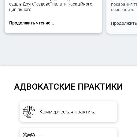
суддів Другої судової палати Касаційного
покарання та
цивільного…
вчинення зло
Продолжить чтение...
Продолжить 
АДВОКАТСКИЕ ПРАКТИКИ
Коммерческая практика