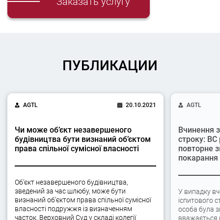
Заказать услугу
ПУБЛИКАЦИИ
AGTL
20.10.2021
AGTL
Чи може об’єкт незавершеного
Вчинення з
будівництва бути визнаний об’єктом
строку: ВС
права спільної сумісної власності
повторне з
покарання
Об’єкт незавершеного будівництва,
зведений за час шлюбу, може бути
У випадку вч
визнаний об’єктом права спільної сумісної
іспитового с
власності подружжя із визначенням
особа була 
часток. Верховний Суд у складі колегії
вважається 