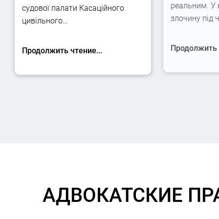
реальним. У
судової палати Касаційного
злочину під 
цивільного…
Продолжить ч
Продолжить чтение...
АДВОКАТСКИЕ ПР