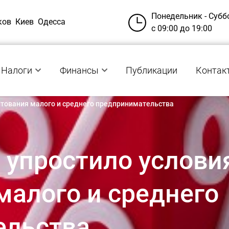
Понедельник - Субб
ков
Киев
Одесса
с 09:00 до 19:00
Налоги
Финансы
Публикации
Контак
итования малого и среднего предпринимательства
 упростило услови
малого и среднего
ельства