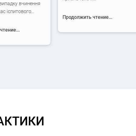
 випадку вчинення
час іспитового…
Продолжить чтение...
тение...
АКТИКИ