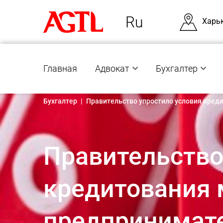
Ru
Харь
Главная
Адвокат
Бухгалтер
Бухгалтер
|
Правительство упростило условия кред
Правительство
кредитования 
предпринимат