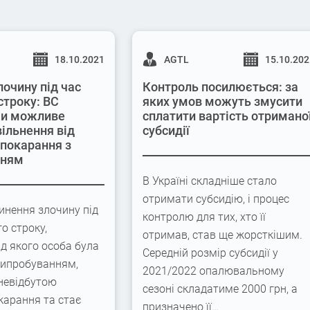
18.10.2021
AGTL
15.10.20
лочину під час
Контроль посилюється: за
строку: ВС
яких умов можуть змусити
 чи можливе
сплатити вартість отримано
вільнення від
субсидії
 покарання з
нням
В Україні складніше стало
отримати субсидію, і процес
инення злочину під
контролю для тих, хто її
го строку,
отримав, став ще жорсткішим.
ід якого особа була
Середній розмір субсидії у
випробуванням,
2021/2022 опалювальному
невідбутою
сезоні складатиме 2000 грн, а
карання та стає
призначено її…