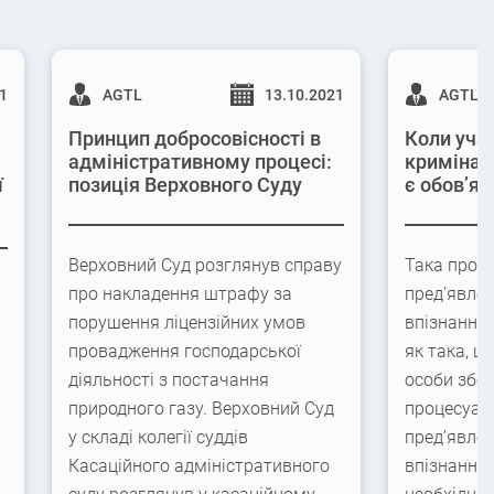
21
AGTL
13.10.2021
AGTL
Принцип добросовісності в
Коли учас
адміністративному процесі:
кримінал
ї
позиція Верховного Суду
є обов’яз
Верховний Суд розглянув справу
Така проце
про накладення штрафу за
пред’явлен
порушення ліцензійних умов
впізнання
провадження господарської
як така, щ
діяльності з постачання
особи збер
природного газу. Верховний Суд
процесуаль
у складі колегії суддів
пред’явлен
Касаційного адміністративного
впізнання,