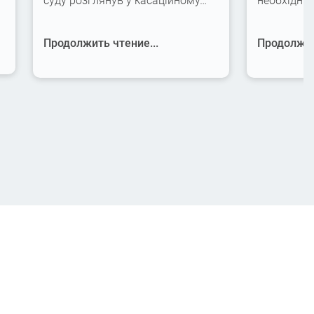
суду розглянув у касаційному…
необхідні
Продолжить чтение...
Продолжит