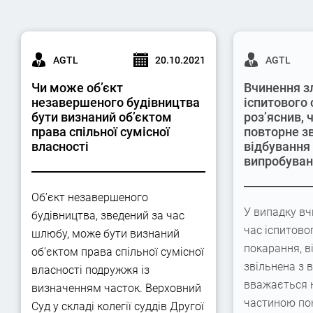
AGTL
20.10.2021
AGTL
Чи може об’єкт
Вчинення з
незавершеного будівництва
іспитового 
бути визнаний об’єктом
роз’яснив,
права спільної сумісної
повторне з
власності
відбування
випробува
Об’єкт незавершеного
У випадку вч
будівництва, зведений за час
час іспитово
шлюбу, може бути визнаний
покарання, в
об’єктом права спільної сумісної
звільнена з 
власності подружжя із
вважається 
визначенням часток. Верховний
частиною по
Суд у складі колегії суддів Другої