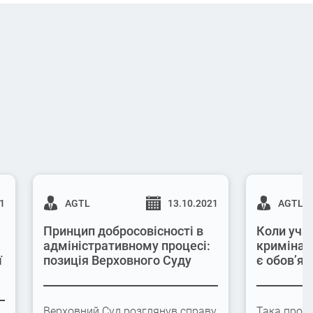
21
AGTL
13.10.2021
AGTL
Принцип добросовісності в
Коли учас
адміністративному процесі:
кримінал
ї
позиція Верховного Суду
є обов’яз
Верховний Суд розглянув справу
Така проце