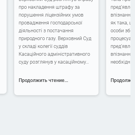
про накладення штрафу за
пред’явлен
порушення ліцензійних умов
впізнання
провадження господарської
як така, щ
діяльності з постачання
особи збер
природного газу. Верховний Суд
процесуаль
у складі колегії суддів
пред’явлен
Касаційного адміністративного
впізнання,
суду розглянув у касаційному…
необхідні
Продолжить чтение...
Продолжит