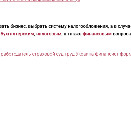
ать бизнес, выбрать систему налогообложения, а в случ
,
бухгалтерским
,
налоговым
, а также
финансовым
вопроса
работодатель
страховой
суд
труд
Украина
финансист
фор