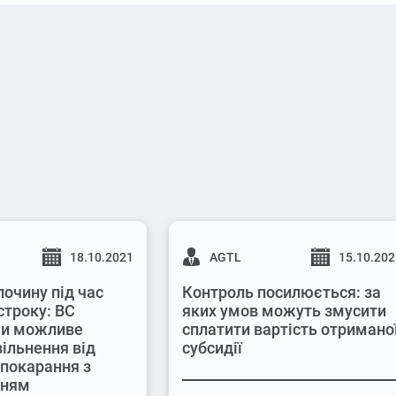
18.10.2021
AGTL
15.10.20
лочину під час
Контроль посилюється: за
строку: ВС
яких умов можуть змусити
 чи можливе
сплатити вартість отримано
вільнення від
субсидії
 покарання з
нням