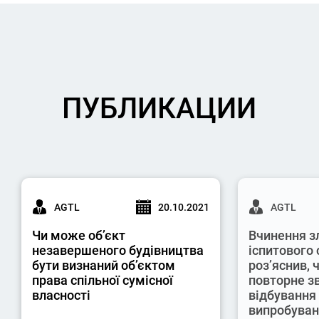
ПУБЛИКАЦИИ
AGTL
20.10.2021
AGTL
Чи може об’єкт
Вчинення з
незавершеного будівництва
іспитового 
бути визнаний об’єктом
роз’яснив,
права спільної сумісної
повторне з
власності
відбування
випробува