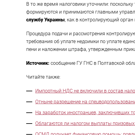
В то же время налоговики уточнили: поскольку
формируются и принимаются главными управлен
службу Украины
, как в контролирующий орган
Процедура подачи и рассмотрения контролир
требования об уплате недоимки по уплате един
пени и наложении штрафа, утвержденным прика
Источник:
сообщение ГУ ГНС в Полтавской обл
Читайте также:
Импортный НДС не включили в состав нало
Отныне разрешение на спецводопользован
На заработок иностранцев, заключивших тр
Облагаются ли налогом выплаты призовых 
ОСМД получает финансовую помощь: повли