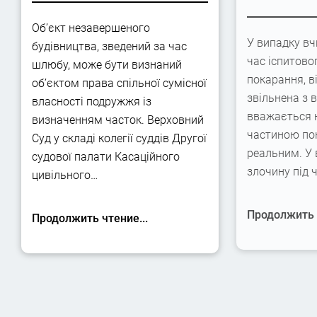
Об’єкт незавершеного
У випадку вч
будівництва, зведений за час
час іспитово
шлюбу, може бути визнаний
покарання, в
об’єктом права спільної сумісної
звільнена з 
власності подружжя із
вважається 
визначенням часток. Верховний
частиною по
Суд у складі колегії суддів Другої
реальним. У
судової палати Касаційного
злочину під 
цивільного…
Продолжить ч
Продолжить чтение...