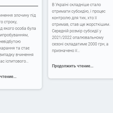
В Україні складніше стало
отримати субсидію, і процес
инення злочину під
контролю для тих, хто її
го строку,
отримав, став ще жорсткішим.
ід якого особа була
Середній розмір субсидії у
випробуванням,
2021/2022 опалювальному
невідбутою
сезоні складатиме 2000 грн, а
карання та стає
призначено її…
 випадку вчинення
час іспитового…
Продолжить чтение...
тение...