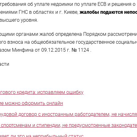
 требования об уплате недоимки по уплате ЕСВ и решения 
иями ГНС в областях и г. Киеве,
жалобы подаются непос
 высшего уровня.
ующими органами жалоб определена Порядком рассмотрен
ого взноса на общеобязательное государственное социальн
зом Минфина от 09.12.2015 г. № 1124 .
асти
гового кредита: исправляем ошибку
ие можно оформить онлайн
удовой договор с иностранным работодателем, не начисля
спортсменам и стипендии, не предусмотренные законодат
яет ли это на неприбыльный статус