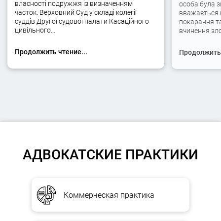
власності подружжя із визначенням
особа була 
часток. Верховний Суд у складі колегії
вважається 
суддів Другої судової палати Касаційного
покарання та
цивільного…
вчинення зло
Продолжить чтение...
Продолжить 
АДВОКАТСКИЕ ПРАКТИКИ
Коммерческая практика