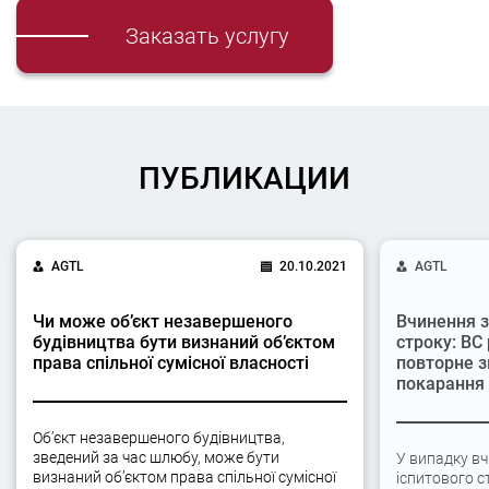
Заказать услугу
ПУБЛИКАЦИИ
AGTL
20.10.2021
AGTL
Чи може об’єкт незавершеного
Вчинення з
будівництва бути визнаний об’єктом
строку: ВС
права спільної сумісної власності
повторне з
покарання
Об’єкт незавершеного будівництва,
зведений за час шлюбу, може бути
У випадку вч
визнаний об’єктом права спільної сумісної
іспитового с