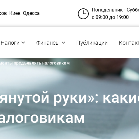
Понедельник - Субб
ков
Киев
Одесса
с 09:00 до 19:00
Налоги
Финансы
Публикации
Контак
ументы предъявлять налоговикам
янутой руки»: как
алоговикам