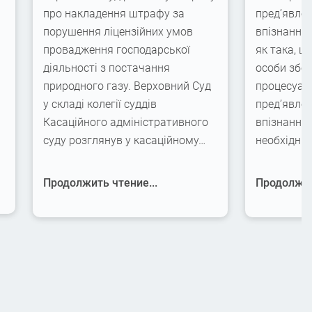
про накладення штрафу за
пред’явлен
порушення ліцензійних умов
впізнання
провадження господарської
як така, щ
діяльності з постачання
особи збер
природного газу. Верховний Суд
процесуаль
у складі колегії суддів
пред’явлен
Касаційного адміністративного
впізнання,
суду розглянув у касаційному…
необхідні
Продолжить чтение...
Продолжит