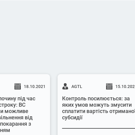
18.10.2021
AGTL
15.10.20
лочину під час
Контроль посилюється: за
строку: ВС
яких умов можуть змусити
 чи можливе
сплатити вартість отримано
вільнення від
субсидії
 покарання з
нням