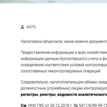
AGTL
Налоговики объяснили, какие именно документ
Предоставление информации о всех хозяйствен
информации данным бухгалтерского учета и ф
определения соответствия условий контролиру
сопоставимых неконтролируемых операций.
Следовательно, налогоплательщик обязан пре
должностным (служебным) лицам контролирую
регистры
,
реестры
,
ведомости
аналитическог
См
. ИНК ГФС от 26.12.2018 г. № 5411/6/99-99-15