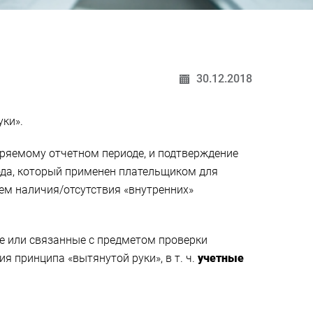
30.12.2018
ки».
ряемому отчетном периоде, и подтверждение
ода, который применен плательщиком для
ем наличия/отсутствия «внутренних»
е или связанные с предметом проверки
я принципа «вытянутой руки», в т. ч.
учетные