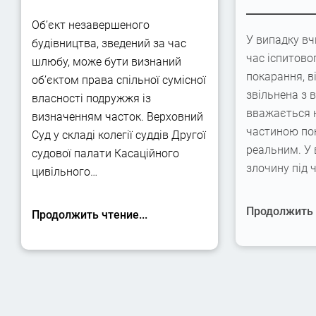
Об’єкт незавершеного
У випадку вч
будівництва, зведений за час
час іспитово
шлюбу, може бути визнаний
покарання, в
об’єктом права спільної сумісної
звільнена з 
власності подружжя із
вважається 
визначенням часток. Верховний
частиною по
Суд у складі колегії суддів Другої
реальним. У
судової палати Касаційного
злочину під 
цивільного…
Продолжить ч
Продолжить чтение...