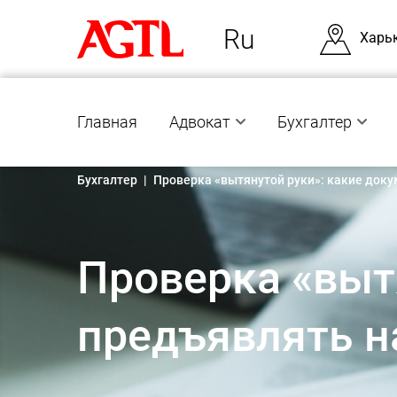
Ru
Харь
Главная
Адвокат
Бухгалтер
Бухгалтер
|
Проверка «вытянутой руки»: какие док
Проверка «выт
предъявлять н