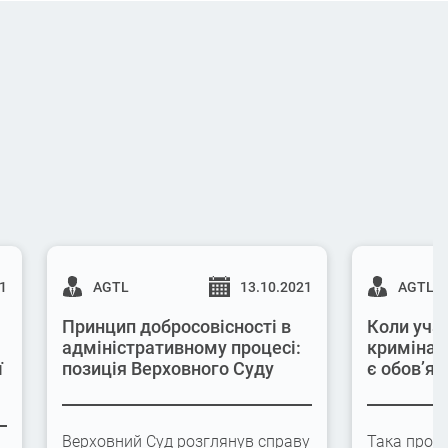
21
AGTL
13.10.2021
AGTL
Принцип добросовісності в
Коли учас
адміністративному процесі:
кримінал
ї
позиція Верховного Суду
є обов’яз
Верховний Суд розглянув справу
Така проце