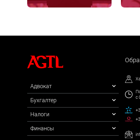
Обра
Х
Адвокат
По
с 
Бухгалтер
+3
Налоги
+3
Финансы
in