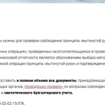
ы нужны для проверки соблюдения принципа «вытянутой ру
ных операциях, проведенных налогоплательщиком в прове
инансовой отчетности является обоснованием выбора мет
емой операции принципа «вытянутой руки» и подтверждени
доставить
в полном объеме все документы
, принадлежащи
щих органов,
проводящих проверку
по вопросам соблюдени
о
и
синтетического бухгалтерского учета.
-02-02-15/ІПК.