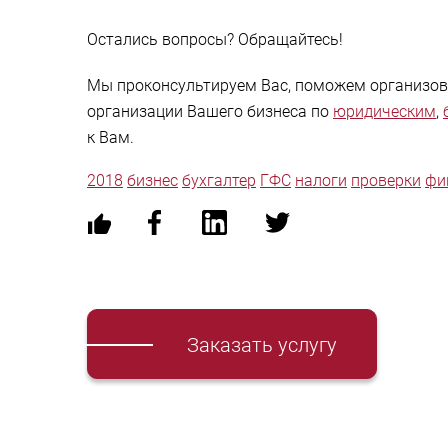
Остались вопросы? Обращайтесь!
Мы проконсультируем Вас, поможем организова
организации Вашего бизнеса по
юридическим
,
к Вам.
2018
бизнес
бухгалтер
ГФС
налоги
проверки
фи
Заказать услугу