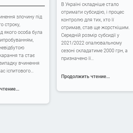
В Україні складніше стало
отримати субсидію, і процес
инення злочину під
контролю для тих, хто її
го строку,
отримав, став ще жорсткішим.
ід якого особа була
Середній розмір субсидії у
випробуванням,
2021/2022 опалювальному
невідбутою
сезоні складатиме 2000 грн, а
карання та стає
призначено її…
 випадку вчинення
час іспитового…
Продолжить чтение...
тение...