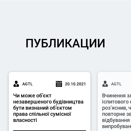
ПУБЛИКАЦИИ
AGTL
20.10.2021
AGTL
Чи може об’єкт
Вчинення з
незавершеного будівництва
іспитового 
бути визнаний об’єктом
роз’яснив,
права спільної сумісної
повторне з
власності
відбування
випробува