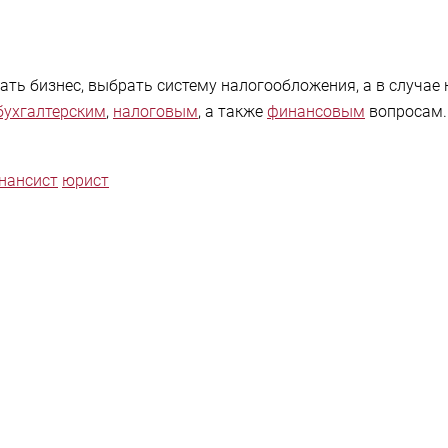
ть бизнес, выбрать систему налогообложения, а в случае
бухгалтерским
,
налоговым
, а также
финансовым
вопросам. 
нансист
юрист