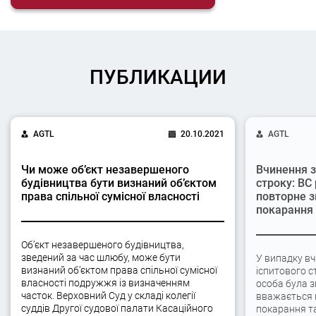
ПУБЛИКАЦИИ
AGTL
20.10.2021
AGTL
Чи може об’єкт незавершеного
Вчинення з
будівництва бути визнаний об’єктом
строку: ВС
права спільної сумісної власності
повторне з
покарання
Об’єкт незавершеного будівництва,
зведений за час шлюбу, може бути
У випадку вч
визнаний об’єктом права спільної сумісної
іспитового с
власності подружжя із визначенням
особа була 
часток. Верховний Суд у складі колегії
вважається 
суддів Другої судової палати Касаційного
покарання та